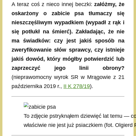
A teraz coś z nieco innej beczki:
załóżmy, że
oskarżony o zabicie psa tłumaczy się
nieszczęśliwym wypadkiem (wypadł z rąk i
się potłukł na śmierć). Zakładając, że nie
ma świadków: czy jest jakiś sposób na
zweryfikowanie słów sprawcy, czy istnieje
jakiś dowód, który mógłby potwierdzić lub
zaprzeczyć jego linii obrony?
(nieprawomocny wyrok SR w Mrągowie z 21
października 2019 r.,
II K 278/19
).
To zdjęcie pstryknąłem dziewięć lat temu — co
właściwie nie jest już psiaczkiem (fot. Olgier