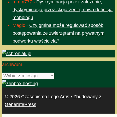
mmm777
-
Dyskryminacja przez założenie,
dyskryminacja przez skojarzenie, nowa definicja
mobbingu
Magic
-
Czy gmina może regulować sposób
postępowania ze zwierzętami na prywatnym
podwórku właściciela?
archiwum
archiwum
© 2026 Czasopismo Lege Artis
• Zbudowany z
GeneratePress