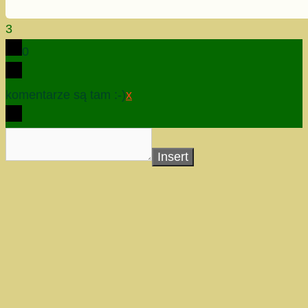
3
0
komentarze są tam :-)
x
Insert