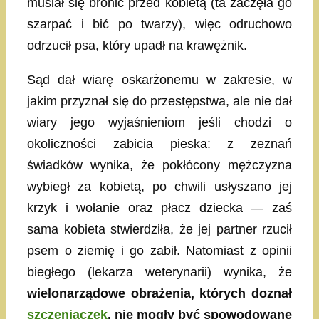
musiał się bronić przed kobietą (ta zaczęła go
szarpać i bić po twarzy), więc odruchowo
odrzucił psa, który upadł na krawężnik.
Sąd dał wiarę oskarżonemu w zakresie, w
jakim przyznał się do przestępstwa, ale nie dał
wiary jego wyjaśnieniom jeśli chodzi o
okoliczności zabicia pieska: z zeznań
świadków wynika, że pokłócony mężczyzna
wybiegł za kobietą, po chwili usłyszano jej
krzyk i wołanie oraz płacz dziecka — zaś
sama kobieta stwierdziła, że jej partner rzucił
psem o ziemię i go zabił. Natomiast z opinii
biegłego (lekarza weterynarii) wynika, że
wielonarządowe obrażenia, których doznał
szczeniaczek
, nie mogły być spowodowane