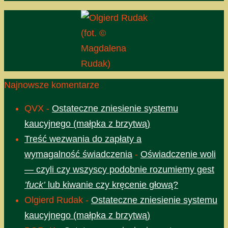
(fot. ©
Magdalena
Rudak)
Najnowsze komentarze
QVX
-
Ostateczne zniesienie systemu
kaucyjnego (małpka z brzytwą)
Treść wezwania do zapłaty a
wymagalność świadczenia
-
Oświadczenie woli
— czyli czy wszyscy podobnie rozumiemy gest
’fuck’
lub kiwanie czy kręcenie głową?
Olgierd Rudak
-
Ostateczne zniesienie systemu
kaucyjnego (małpka z brzytwą)