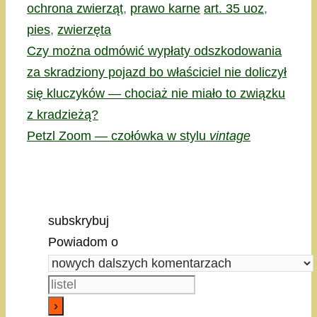
Kategorie
Tagi
ochrona zwierząt
,
prawo karne
art. 35 uoz
,
pies
,
zwierzęta
Czy można odmówić wypłaty odszkodowania
za skradziony pojazd bo właściciel nie doliczył
się kluczyków — chociaż nie miało to związku
z kradzieżą?
Petzl Zoom — czołówka w stylu
vintage
subskrybuj
Powiadom o