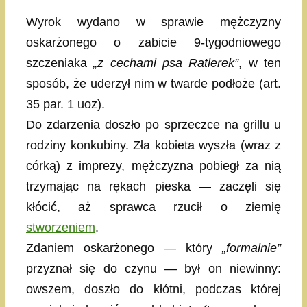
Wyrok wydano w sprawie mężczyzny
oskarżonego o zabicie 9-tygodniowego
szczeniaka
„z cechami psa Ratlerek”
, w ten
sposób, że uderzył nim w twarde podłoże (art.
35 par. 1 uoz).
Do zdarzenia doszło po sprzeczce na grillu u
rodziny konkubiny. Zła kobieta wyszła (wraz z
córką) z imprezy, mężczyzna pobiegł za nią
trzymając na rękach pieska — zaczęli się
kłócić, aż sprawca rzucił o ziemię
stworzeniem
.
Zdaniem oskarżonego — który
„formalnie”
przyznał się do czynu — był on niewinny:
owszem, doszło do kłótni, podczas której