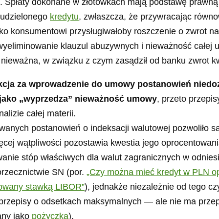
). Spłaty dokonane w złotówkach mają podstawę prawną 
m udzielonego
kredytu
, zwłaszcza, że przywracając równ
ylko konsumentowi przysługiwałoby roszczenie o zwrot n
t wyeliminowanie klauzul abuzywnych i nieważność całej
t nieważna, w związku z czym zasądził od banku zwrot k
kcja za wprowadzenie do umowy postanowień niedo
niejako „wyprzedza” nieważność umowy
, przeto przepi
lizie całej materii.
nych postanowień o indeksacji walutowej pozwoliło sądo
ęcej wątpliwości pozostawia kwestia jego oprocentowan
nie stóp właściwych dla walut zagranicznych w odnies
orzecznictwie SN (por.
„Czy można mieć kredyt w PLN o
ntowany stawką LIBOR”
), jednakże niezależnie od tego c
ą przepisy o odsetkach maksymalnych — ale nie ma prz
any jako
pożyczka
).