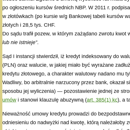
po ogłoszeniu kursów średnich NBP. W 2011 r. podpisa
w złotówkach (po kursie w/g Bankowej tabeli kursów wa
złotych i 28,5 tys. CHF.
Do sądu trafił pozew, w którym zażądano zwrotu kwot wp
lub nie istnieje”
.
Sąd I instancji stwierdził, iż kredyt indeksowany do w
(PLN) oraz walucie, w jakiej miało być wyrażane zadłuż
kredytu złotowego, a charakter walutowy nadano mu ty
Wadliwy, bo arbitralnie narzucony przez bank, okazał 
sposobu jej wyliczenia) — pozostawienie jednej ze str
umów
i stanowi klauzulę abuzywną (
art. 385(1) kc
), a 
Nieważność umowy kredytu prowadzi do bezpodstawnego
odniesieniu do nadwyżki nad kwotę, którą należałoby 