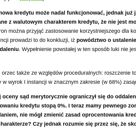
owa kredytu może nadal funkcjonować, jednak już j
ne z walutowym charakterem kredytu, że nie jest m
tron można przyjąć zastosowanie korzystniejszego dla 
ji prowadzi to do konkluzji, iż
powództwo o ustaleni
ddaleniu
. Wypełnienie powstałej w ten sposób luki nie j
orzec także ze względów proceduralnych: roszczenie to
w wyrok I instancji w znacznym zakresie (w 68%) zasądz
j oceny sąd merytorycznie ograniczył się do oddal
ntowaniu kredytu stopą 0%. I teraz mamy pewnego zo
aniem, nie mógł zmienić zasad oprocentowania kredyt
arakterze? Czy jednak rozumie się przez się, że skor