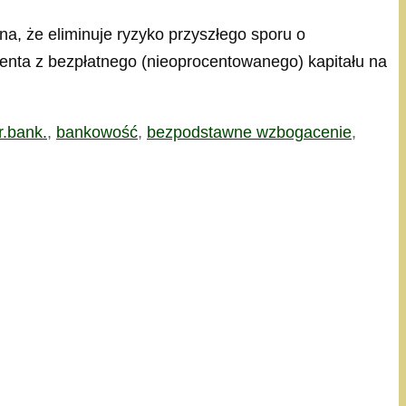
tna, że eliminuje ryzyko przyszłego sporu o
enta z bezpłatnego (nieoprocentowanego) kapitału na
r.bank.
,
bankowość
,
bezpodstawne wzbogacenie
,