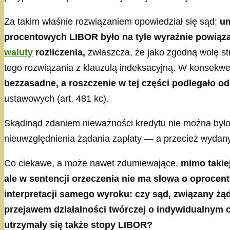
Za takim właśnie rozwiązaniem opowiedział się sąd:
um
procentowych LIBOR było na tyle wyraźnie powiąza
waluty
rozliczenia,
zwłaszcza, że jako zgodną wolę s
tego rozwiązania z klauzulą indeksacyjną. W konsekwenc
bezzasadne, a roszczenie w tej części podlegało o
ustawowych (art. 481 kc).
Skądinąd zdaniem nieważności kredytu nie można było 
nieuwzględnienia żądania zapłaty — a przecież wydany 
Co ciekawe, a może nawet zdumiewające,
mimo takie
ale w sentencji orzeczenia nie ma słowa o oproce
interpretacji samego wyroku: czy sąd, związany żąd
przejawem działalności twórczej o indywidualnym ch
utrzymały się także stopy LIBOR?