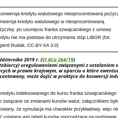
nwersja kredytu walutowego w nieoprocentowaną
życzkę: po usunięciu franka szwajcarskiego z umowy
edytu nie ma podstaw do utrzymania stóp LIBOR (fot.
gierd Rudak, CC-BY-SA 3.0)
ziernika 2019 r. (
VI ACa 264/19
)
obiorcy) uregulowaniami związanymi z ustalaniem 
ących w prawie krajowym, w oparciu o które ewentu
rocentowany, może dojść w praktyce do konwersji 
kredytu indeksowanego do kursu franka szwajcarskiego 
ko związane ze zmianami kursów walut; załącznikiem był
rmowany, że symulacja ma charakter przykładowy, więc n
ć ustalana w/g tabeli kursów sporządzaną na podstawi