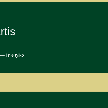
tis
— i nie tylko