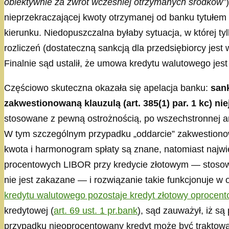
obiektywnie za zwrot wcześniej otrzymanych środków”
nieprzekraczającej kwoty otrzymanej od banku tytułe
kierunku. Niedopuszczalna byłaby sytuacja, w której t
rozliczeń (dostateczną sankcją dla przedsiębiorcy jes
Finalnie sąd ustalił, że umowa kredytu walutowego jes
Częściowo skuteczna okazała się apelacja banku:
san
zakwestionowaną klauzulą (art. 385(1) par. 1 kc) 
stosowane z pewną ostrożnością, po wszechstronnej ana
W tym szczególnym przypadku „oddarcie” zakwestionowa
kwota i harmonogram spłaty są znane, natomiast najwi
procentowych LIBOR przy kredycie złotowym — stosowa
nie jest zakazane — i rozwiązanie takie funkcjonuje w 
kredytu walutowego pozostaje kredyt złotowy oproce
kredytowej (
art. 69 ust. 1 pr.bank
), sąd zauważył, iż s
przypadku nieoprocentowany kredyt może być traktow