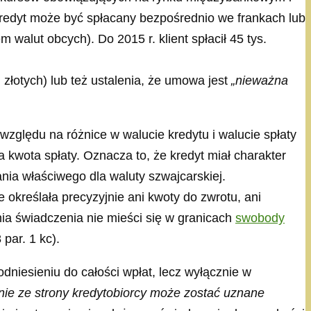
kredyt może być spłacany bezpośrednio we frankach lub
alut obcych). Do 2015 r. klient spłacił 45 tys.
 złotych) lub też ustalenia, że umowa jest
„nieważna
 względu na różnice w walucie kredytu i walucie spłaty
a kwota spłaty. Oznacza to, że kredyt miał charakter
ia właściwego dla waluty szwajcarskiej.
 określała precyzyjnie ani kwoty do zwrotu, ani
nia świadczenia nie mieści się w granicach
swobody
par. 1 kc).
iesieniu do całości wpłat, lecz wyłącznie w
nie ze strony kredytobiorcy może zostać uznane