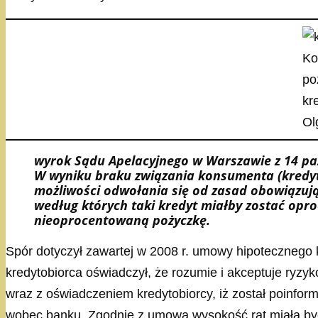
Ko
po
kr
Ol
wyrok Sądu Apelacyjnego w Warszawie z 14 paźd
W wyniku braku związania konsumenta (kredyt
możliwości odwołania się od zasad obowiązuj
według których taki kredyt miałby zostać op
nieoprocentowaną pożyczkę.
Spór dotyczył zawartej w 2008 r. umowy hipotecznego 
kredytobiorca oświadczył, że rozumie i akceptuje ryzy
wraz z oświadczeniem kredytobiorcy, iż został poinfo
wobec banku. Zgodnie z umową wysokość rat miała by