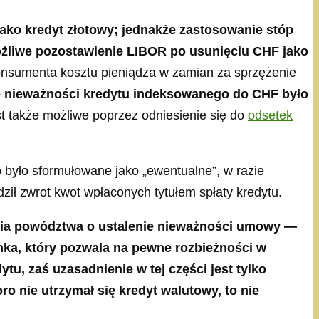
ako kredyt złotowy; jednakże zastosowanie stóp
ożliwe pozostawienie LIBOR po usunięciu CHF jako
konsumenta kosztu pieniądza w zamian za sprzężenie
e nieważności kredytu indeksowanego do CHF było
est także możliwe poprzez odniesienie się do
odsetek
 było sformułowane jako „ewentualne”, w razie
ił zwrot kwot wpłaconych tytułem spłaty kredytu.
enia powództwa o ustalenie nieważności umowy —
nka, który pozwala na pewne rozbieżności w
u, zaś uzasadnienie w tej części jest tylko
o nie utrzymał się kredyt walutowy, to nie