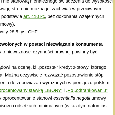
i nie stanowią nienależnego świadczenia do wysokości
owagę stron nie można jej zachwiać w przeciwnym
a podstawie
art. 410 kc
, bez dokonania wzajemnych
 umowy).
woty 28,5 tys. CHF.
zwolonych w postaci niezwiązania konsumenta
sy o nieważności czynności prawnej powinny być
wi na ocenę, iż „pozostał” kredyt złotowy, którego
ia. Można oczywiście rozważać pozostawienie stóp
ieniu do zobowiązań wyrażonych w pieniądzu polskim
procentowany stawką LIBOR?”
i
„Po „odfrankowaniu”
zy oprocentowanie stanowi
essentialia negotii
umowy
episów o odsetkach minimalnych (w każdym natomiast