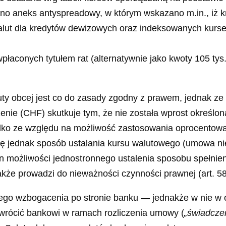
no aneks antyspreadowy, w którym wskazano m.in., iż 
lut dla kredytów dewizowych oraz indeksowanych kursem w
łaconych tytułem rat (alternatywnie jako kwoty 105 tys.
aluty obcej jest co do zasady zgodny z prawem, jednak ze
enie (CHF) skutkuje tym, że nie została wprost określon
lko ze względu na możliwość zastosowania oprocentowan
się jednak sposób ustalania kursu walutowego (umowa nie
on możliwości jednostronnego ustalenia sposobu spełnie
także prowadzi do nieważności czynności prawnej (art. 58 
 wzbogacenia po stronie banku — jednakże w nie w odn
zwrócić bankowi w ramach rozliczenia umowy (
„świadcze