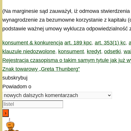
(Na marginesie sąd zauważył, iż odmowa stwierdzeni
wynagrodzenie za bezumowne korzystanie z kapitału (o
podstawie ważnej umowy wyklucza odpowiedzialność z
Kategorie
Tagi
konsument & konkurencja
art. 189 kpc
,
art. 353(1) kc
,
a
klauzule niedozwolone
,
konsument
,
kredyt
,
odsetki
,
wa
Rejestracja czasopisma o takim samym tytule jak już 
Znak towarowy „Greta Thunberg”
subskrybuj
Powiadom o