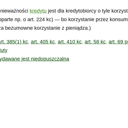
a nieważności
kredytu
jest dla kredytobiorcy o tyle korzys
parte np. o art. 224 kc) — bo korzystanie przez konsum
a bezumowne korzystanie z pieniądza.)
rt. 385(1) kc
,
art. 405 kc
,
art. 410 kc
,
art. 58 kc
,
art. 69 p
luty
wydawane jest niedopuszczalna