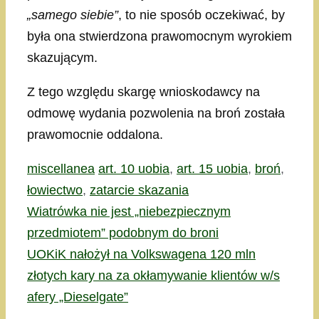
„samego siebie”
, to nie sposób oczekiwać, by
była ona stwierdzona prawomocnym wyrokiem
skazującym.
Z tego względu skargę wnioskodawcy na
odmowę wydania pozwolenia na broń została
prawomocnie oddalona.
Kategorie
Tagi
miscellanea
art. 10 uobia
,
art. 15 uobia
,
broń
,
łowiectwo
,
zatarcie skazania
Wiatrówka nie jest „niebezpiecznym
przedmiotem” podobnym do broni
UOKiK nałożył na Volkswagena 120 mln
złotych kary na za okłamywanie klientów w/s
afery „Dieselgate”