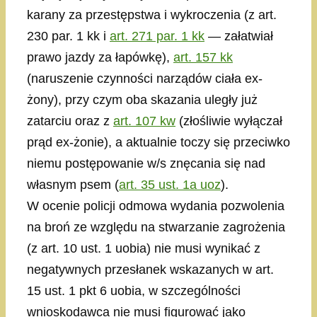
karany za przestępstwa i wykroczenia (z art.
230 par. 1 kk i
art. 271 par. 1 kk
— załatwiał
prawo jazdy za łapówkę),
art. 157 kk
(naruszenie czynności narządów ciała ex-
żony), przy czym oba skazania uległy już
zatarciu oraz z
art. 107 kw
(złośliwie wyłączał
prąd ex-żonie), a aktualnie toczy się przeciwko
niemu postępowanie w/s znęcania się nad
własnym psem (
art. 35 ust. 1a uoz
).
W ocenie policji odmowa wydania pozwolenia
na broń ze względu na stwarzanie zagrożenia
(z art. 10 ust. 1 uobia) nie musi wynikać z
negatywnych przesłanek wskazanych w art.
15 ust. 1 pkt 6 uobia, w szczególności
wnioskodawca nie musi figurować jako