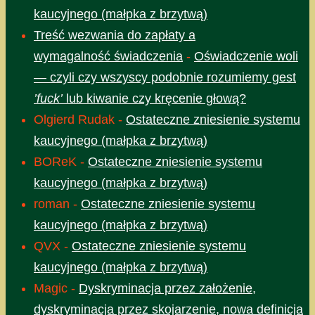
kaucyjnego (małpka z brzytwą)
Treść wezwania do zapłaty a
wymagalność świadczenia
-
Oświadczenie woli
— czyli czy wszyscy podobnie rozumiemy gest
’fuck’
lub kiwanie czy kręcenie głową?
Olgierd Rudak
-
Ostateczne zniesienie systemu
kaucyjnego (małpka z brzytwą)
BOReK
-
Ostateczne zniesienie systemu
kaucyjnego (małpka z brzytwą)
roman
-
Ostateczne zniesienie systemu
kaucyjnego (małpka z brzytwą)
QVX
-
Ostateczne zniesienie systemu
kaucyjnego (małpka z brzytwą)
Magic
-
Dyskryminacja przez założenie,
dyskryminacja przez skojarzenie, nowa definicja