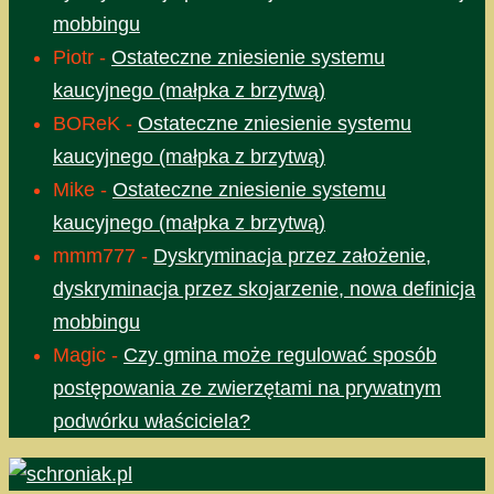
mobbingu
Piotr
-
Ostateczne zniesienie systemu
kaucyjnego (małpka z brzytwą)
BOReK
-
Ostateczne zniesienie systemu
kaucyjnego (małpka z brzytwą)
Mike
-
Ostateczne zniesienie systemu
kaucyjnego (małpka z brzytwą)
mmm777
-
Dyskryminacja przez założenie,
dyskryminacja przez skojarzenie, nowa definicja
mobbingu
Magic
-
Czy gmina może regulować sposób
postępowania ze zwierzętami na prywatnym
podwórku właściciela?