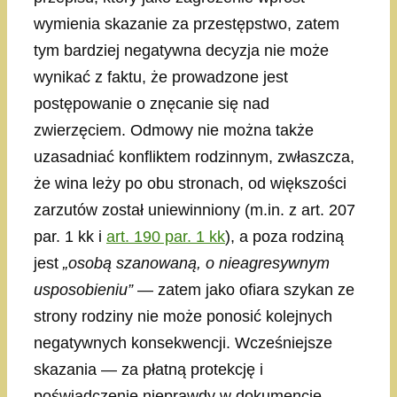
wymienia skazanie za przestępstwo, zatem
tym bardziej negatywna decyzja nie może
wynikać z faktu, że prowadzone jest
postępowanie o znęcanie się nad
zwierzęciem. Odmowy nie można także
uzasadniać konfliktem rodzinnym, zwłaszcza,
że wina leży po obu stronach, od większości
zarzutów został uniewinniony (m.in. z art. 207
par. 1 kk i
art. 190 par. 1 kk
), a poza rodziną
jest
„osobą szanowaną, o nieagresywnym
usposobieniu”
— zatem jako ofiara szykan ze
strony rodziny nie może ponosić kolejnych
negatywnych konsekwencji. Wcześniejsze
skazania — za płatną protekcję i
poświadczenie nieprawdy w dokumencie —