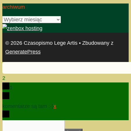
archiwum
archiwum
© 2026 Czasopismo Lege Artis
• Zbudowany z
GeneratePress
2
0
komentarze są tam :-)
x