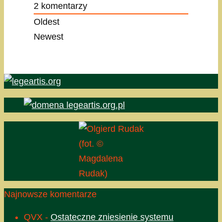
2
komentarzy
Oldest
Newest
(fot. ©
Magdalena
Rudak)
Najnowsze komentarze
QVX
-
Ostateczne zniesienie systemu