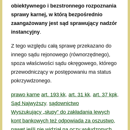
obiektywnego i bezstronnego rozpoznania
sprawy karnej, w którą bezpośrednio
zaangażowany jest sąd sprawujący nadzór
instancyjny
.
Z tego względu całą sprawę przekazano do
innego sądu rejonowego (równorzędnego),
spoza właściwości sądu okręgowego, którego
przewodniczący w postępowaniu ma status
pokrzywdzonego.
Kategorie
Tagi
prawo karne
art. 193 kk
,
art. 31 kk
,
art. 37 kpk
,
Sąd Najwyższy
,
sądownictwo
Wyszukujący „słupy” do zakładania lewych
kont bankowych też odpowiada za oszustwo,
nawet jeśli nie widział na oczy wyłudzonych