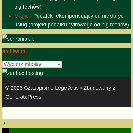
big techów)
Magic
-
Podatek rekompensujący od niektórych
usług (projekt podatku cyfrowego od big techów)
archiwum
archiwum
© 2026 Czasopismo Lege Artis
• Zbudowany z
GeneratePress
2