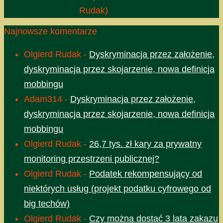
Rudak)
Najnowsze komentarze
Olgierd Rudak
-
Dyskryminacja przez założenie,
dyskryminacja przez skojarzenie, nowa definicja
mobbingu
Adam314
-
Dyskryminacja przez założenie,
dyskryminacja przez skojarzenie, nowa definicja
mobbingu
Olgierd Rudak
-
26,7 tys. zł kary za prywatny
monitoring przestrzeni publicznej?
Olgierd Rudak
-
Podatek rekompensujący od
niektórych usług (projekt podatku cyfrowego od
big techów)
Olgierd Rudak
-
Czy można dostać 3 lata zakazu