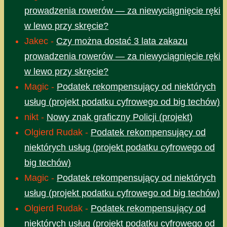
prowadzenia rowerów — za niewyciągnięcie ręki
w lewo przy skręcie?
Jakec
-
Czy można dostać 3 lata zakazu
prowadzenia rowerów — za niewyciągnięcie ręki
w lewo przy skręcie?
Magic
-
Podatek rekompensujący od niektórych
usług (projekt podatku cyfrowego od big techów)
nikt
-
Nowy znak graficzny Policji (projekt)
Olgierd Rudak
-
Podatek rekompensujący od
niektórych usług (projekt podatku cyfrowego od
big techów)
Magic
-
Podatek rekompensujący od niektórych
usług (projekt podatku cyfrowego od big techów)
Olgierd Rudak
-
Podatek rekompensujący od
niektórych usług (projekt podatku cyfrowego od