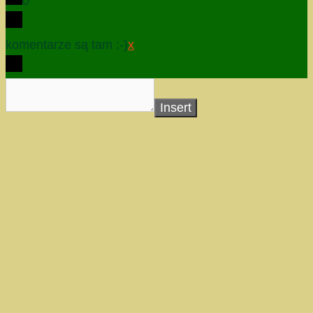
0
komentarze są tam :-)
x
Insert