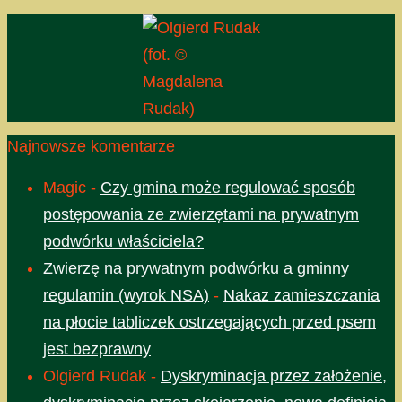
(fot. ©
Magdalena
Rudak)
Najnowsze komentarze
Magic
-
Czy gmina może regulować sposób
postępowania ze zwierzętami na prywatnym
podwórku właściciela?
Zwierzę na prywatnym podwórku a gminny
regulamin (wyrok NSA)
-
Nakaz zamieszczania
na płocie tabliczek ostrzegających przed psem
jest bezprawny
Olgierd Rudak
-
Dyskryminacja przez założenie,