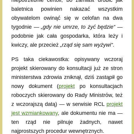
niepotrzebnie certoli, bo zamiast drobić jak
baletnica powinien nakazać wszystkim
obywatelom owinąć się w celofan na dwa
tygodnie —
„gdy nie umrze, to żyć będzie”
—
podobnie jak cała gospodarka, która leży i
kwiczy, ale przecież
„rząd się sam wyżywi”
.
PS taka ciekawostka: opisywany wczoraj
projekt skierowany do konsultacji już ze stron
ministerstwa zdrowia zniknął, dziś zastąpił go
nowy dokument (
projekt
po konsultacjach
roboczych skierowany do Rady Ministrów, też
z wczorajszą datą) — w serwisie RCL
projekt
jest wzmiankowany
, ale dokumentu nie ma —
ten rząd nie pilnuje żadnych, nawet
najprostszych procedur wewnętrznych.