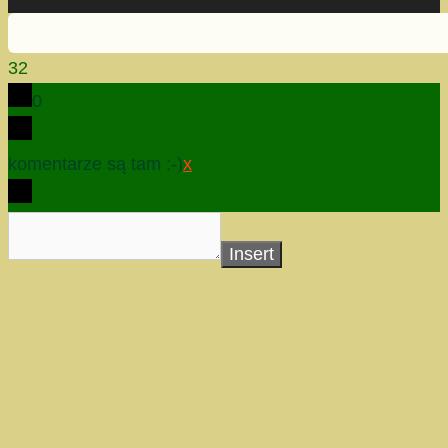
32
0
komentarze są tam :-)
x
Insert