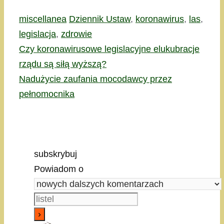
Kategorie
Tagi
miscellanea
Dziennik Ustaw
,
koronawirus
,
las
,
legislacja
,
zdrowie
Czy koronawirusowe legislacyjne elukubracje
rządu są siłą wyższą?
Nadużycie zaufania mocodawcy przez
pełnomocnika
subskrybuj
Powiadom o