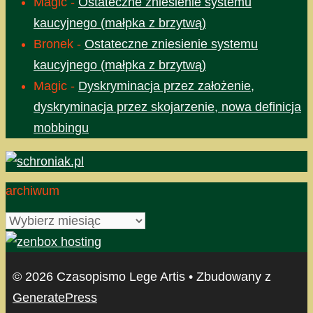
Magic
-
Ostateczne zniesienie systemu
kaucyjnego (małpka z brzytwą)
Bronek
-
Ostateczne zniesienie systemu
kaucyjnego (małpka z brzytwą)
Magic
-
Dyskryminacja przez założenie,
dyskryminacja przez skojarzenie, nowa definicja
mobbingu
archiwum
archiwum
© 2026 Czasopismo Lege Artis
• Zbudowany z
GeneratePress