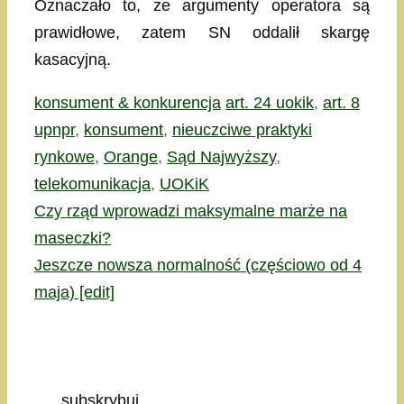
Oznaczało to, że argumenty operatora są
prawidłowe, zatem SN oddalił skargę
kasacyjną.
Kategorie
Tagi
konsument & konkurencja
art. 24 uokik
,
art. 8
upnpr
,
konsument
,
nieuczciwe praktyki
rynkowe
,
Orange
,
Sąd Najwyższy
,
telekomunikacja
,
UOKiK
Czy rząd wprowadzi maksymalne marże na
maseczki?
Jeszcze nowsza normalność (częściowo od 4
maja) [edit]
subskrybuj