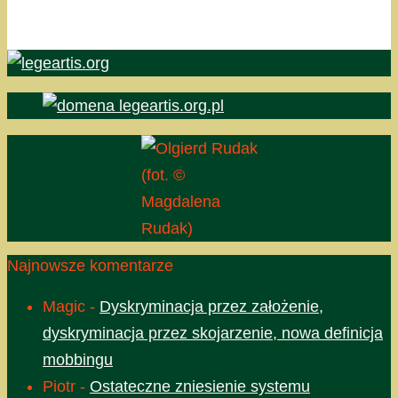
(fot. ©
Magdalena
Rudak)
Najnowsze komentarze
Magic
-
Dyskryminacja przez założenie,
dyskryminacja przez skojarzenie, nowa definicja
mobbingu
Piotr
-
Ostateczne zniesienie systemu