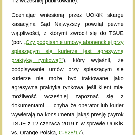
niż wcześniej publikowane).
Oceniając wniesioną przez UOKiK skargę
kasacyjną Sąd Najwyższy powziął pewne
wątpliwości, z którymi zwrócił się do TSUE
(por.
„Czy podpisanie umowy abonenckiej przy
spieszącym się kurierze jest agresywną
praktyką rynkową?”
), który wyjaśnił, że
podpisywanie umów przy spieszącym się
kurierze nie może być traktowane jako
agresywna praktyka rynkowa, jeśli klient miał
możliwość wcześniej zapoznać się z
dokumentami — chyba że operator lub kurier
wywierają na konsumenta jakąś presję (wyrok
TSUE z 12 czerwca 2019 r. w sprawie UOKiK
vs. Orange Polska,
C‑628/17
).