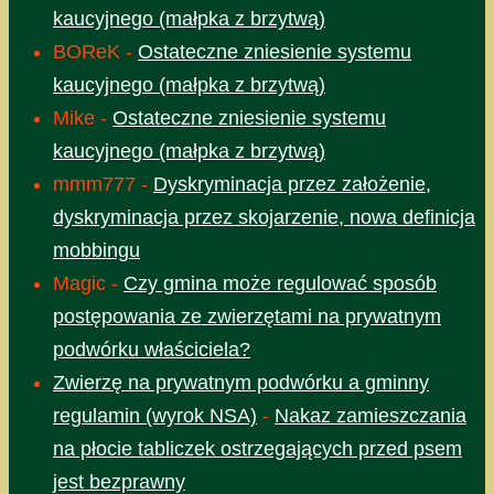
kaucyjnego (małpka z brzytwą)
BOReK
-
Ostateczne zniesienie systemu
kaucyjnego (małpka z brzytwą)
Mike
-
Ostateczne zniesienie systemu
kaucyjnego (małpka z brzytwą)
mmm777
-
Dyskryminacja przez założenie,
dyskryminacja przez skojarzenie, nowa definicja
mobbingu
Magic
-
Czy gmina może regulować sposób
postępowania ze zwierzętami na prywatnym
podwórku właściciela?
Zwierzę na prywatnym podwórku a gminny
regulamin (wyrok NSA)
-
Nakaz zamieszczania
na płocie tabliczek ostrzegających przed psem
jest bezprawny