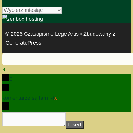
archiwum
© 2026 Czasopismo Lege Artis
• Zbudowany z
GeneratePress
9
0
komentarze są tam :-)
x
Insert