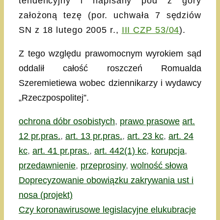
tendencyjny i napisany pod z góry
założoną tezę (por. uchwała 7 sędziów
SN z 18 lutego 2005 r.,
III CZP 53/04
).
Z tego względu prawomocnym wyrokiem sąd
oddalił całość roszczeń Romualda
Szeremietiewa wobec dziennikarzy i wydawcy
„Rzeczpospolitej”.
Kategorie
Tagi
ochrona dóbr osobistych
,
prawo prasowe
art.
12 pr.pras.
,
art. 13 pr.pras.
,
art. 23 kc
,
art. 24
kc
,
art. 41 pr.pras.
,
art. 442(1) kc
,
korupcja
,
przedawnienie
,
przeprosiny
,
wolność słowa
Doprecyzowanie obowiązku zakrywania ust i
nosa (projekt)
Czy koronawirusowe legislacyjne elukubracje