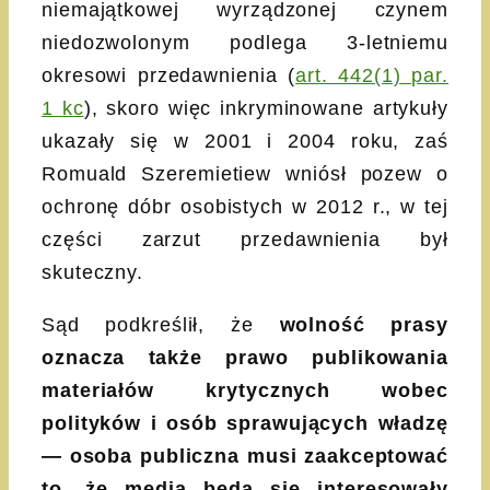
niemajątkowej wyrządzonej czynem
niedozwolonym podlega 3-letniemu
okresowi przedawnienia (
art. 442(1) par.
1 kc
), skoro więc inkryminowane artykuły
ukazały się w 2001 i 2004 roku, zaś
Romuald Szeremietiew wniósł pozew o
ochronę dóbr osobistych w 2012 r., w tej
części zarzut przedawnienia był
skuteczny.
Sąd podkreślił, że
wolność prasy
oznacza także prawo publikowania
materiałów krytycznych wobec
polityków i osób sprawujących władzę
— osoba publiczna musi zaakceptować
to, że media będą się interesowały