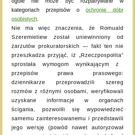
ogóle nie może być rozpatrywane w
kategoriach przepisów o
ochronie dóbr
osobistych
.
Nie ma więc znaczenia, że Romuald
Szeremietiew został uniewinniony od
zarzutów prokuratorskich — fakt ten nie
przeszkadza przyjąć, iż „Rzeczpospolita”
sprostała wymogom wynikającym z
przepisów prawa prasowego:
dziennikarze przeprowadzili szereg
rozmów z różnymi osobami, weryfikowali
uzyskane informacje w organach
ścigania, pozwolili się wypowiedzieć
samemu zainteresowanemu i przedstawili
jego wersję (powód nawet autoryzował