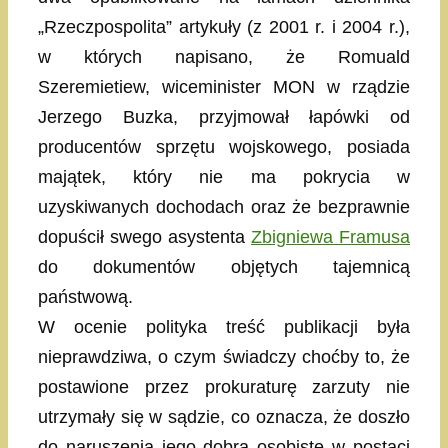
„Rzeczpospolita” artykuły (z 2001 r. i 2004 r.),
w których napisano, że Romuald
Szeremietiew, wiceminister MON w rządzie
Jerzego Buzka, przyjmował łapówki od
producentów sprzętu wojskowego, posiada
majątek, który nie ma pokrycia w
uzyskiwanych dochodach oraz że bezprawnie
dopuścił swego asystenta
Zbigniewa Framusa
do dokumentów objętych tajemnicą
państwową.
W ocenie polityka treść publikacji była
nieprawdziwa, o czym świadczy choćby to, że
postawione przez prokuraturę zarzuty nie
utrzymały się w sądzie, co oznacza, że doszło
do naruszenia jego dobra osobiste w postaci