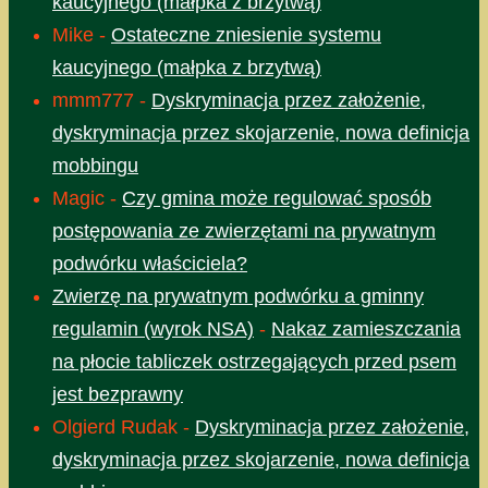
kaucyjnego (małpka z brzytwą)
Mike
-
Ostateczne zniesienie systemu
kaucyjnego (małpka z brzytwą)
mmm777
-
Dyskryminacja przez założenie,
dyskryminacja przez skojarzenie, nowa definicja
mobbingu
Magic
-
Czy gmina może regulować sposób
postępowania ze zwierzętami na prywatnym
podwórku właściciela?
Zwierzę na prywatnym podwórku a gminny
regulamin (wyrok NSA)
-
Nakaz zamieszczania
na płocie tabliczek ostrzegających przed psem
jest bezprawny
Olgierd Rudak
-
Dyskryminacja przez założenie,
dyskryminacja przez skojarzenie, nowa definicja