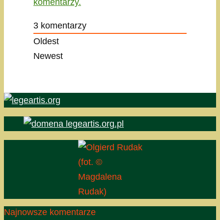
komentarzy.
3
komentarzy
Oldest
Newest
(fot. ©
Magdalena
Rudak)
Najnowsze komentarze