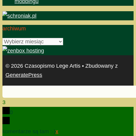
mobbingu
archiwum
archiwum
© 2026 Czasopismo Lege Artis
• Zbudowany z
GeneratePress
3
0
komentarze są tam :-)
x