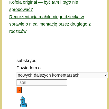
Kofola original — być
tam
i
tego
nie
spróbować?
Reprezentacja małoletniego dziecka w
sprawie o niealimentację przez drugiego z
rodziców
subskrybuj
Powiadom o