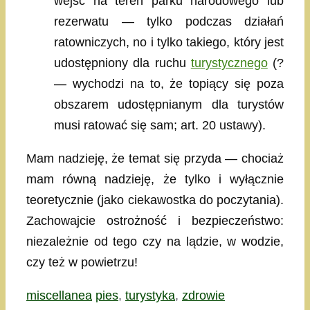
wejść na teren parku narodowego lub
rezerwatu — tylko podczas działań
ratowniczych, no i tylko takiego, który jest
udostępniony dla ruchu
turystycznego
(?
— wychodzi na to, że topiący się poza
obszarem udostępnianym dla turystów
musi ratować się sam; art. 20 ustawy).
Mam nadzieję, że temat się przyda — chociaż
mam równą nadzieję, że tylko i wyłącznie
teoretycznie (jako ciekawostka do poczytania).
Zachowajcie ostrożność i bezpieczeństwo:
niezależnie od tego czy na lądzie, w wodzie,
czy też w powietrzu!
Kategorie
Tagi
miscellanea
pies
,
turystyka
,
zdrowie