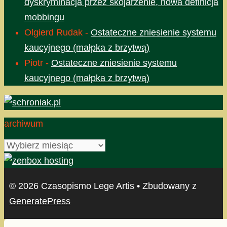
dyskryminacja przez skojarzenie, nowa definicja
mobbingu
Olgierd Rudak
-
Ostateczne zniesienie systemu
kaucyjnego (małpka z brzytwą)
Piotr
-
Ostateczne zniesienie systemu
kaucyjnego (małpka z brzytwą)
archiwum
archiwum
© 2026 Czasopismo Lege Artis
• Zbudowany z
GeneratePress