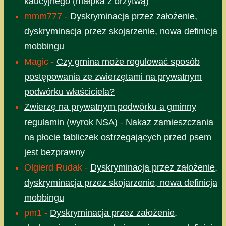
kaucyjnego (małpka z brzytwą)
mmm777
-
Dyskryminacja przez założenie,
dyskryminacja przez skojarzenie, nowa definicja
mobbingu
Magic
-
Czy gmina może regulować sposób
postępowania ze zwierzętami na prywatnym
podwórku właściciela?
Zwierzę na prywatnym podwórku a gminny
regulamin (wyrok NSA)
-
Nakaz zamieszczania
na płocie tabliczek ostrzegających przed psem
jest bezprawny
Olgierd Rudak
-
Dyskryminacja przez założenie,
dyskryminacja przez skojarzenie, nowa definicja
mobbingu
pm1
-
Dyskryminacja przez założenie,