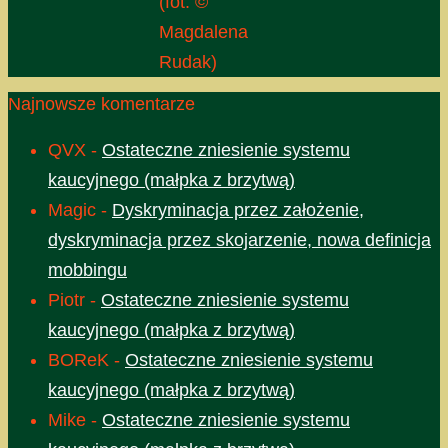
(fot. ©
Magdalena
Rudak)
Najnowsze komentarze
QVX
-
Ostateczne zniesienie systemu
kaucyjnego (małpka z brzytwą)
Magic
-
Dyskryminacja przez założenie,
dyskryminacja przez skojarzenie, nowa definicja
mobbingu
Piotr
-
Ostateczne zniesienie systemu
kaucyjnego (małpka z brzytwą)
BOReK
-
Ostateczne zniesienie systemu
kaucyjnego (małpka z brzytwą)
Mike
-
Ostateczne zniesienie systemu