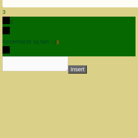
3
0
komentarze są tam :-)
x
Insert