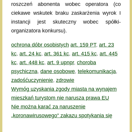
roszczeń abonenta wobec operatora (co
ciekawe wskutek braku zaskarżenia wyrok I
instancji jest skuteczny wobec spółki-
organizatora konkursu).
Kategorie
Tagi
ochrona dóbr osobistych
art. 159 PT
,
art. 23
kc
,
art. 24 kc
,
art. 361 kc
,
art. 415 kc
,
art. 445
kc
,
art. 448 kc
,
art. 9 upnpr
,
choroba
psychiczna
,
dane osobowe
,
telekomunikacja
,
zadośćuczynienie
,
zdrowie
Wymóg uzyskania zgody miasta na wynajem
mieszkań turystom nie narusza prawa EU
Nie można karać za naruszenie
„koronawirusowego” zakazu spotykania się