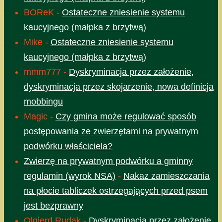
BOReK
-
Ostateczne zniesienie systemu
kaucyjnego (małpka z brzytwą)
Mike
-
Ostateczne zniesienie systemu
kaucyjnego (małpka z brzytwą)
mmm777
-
Dyskryminacja przez założenie,
dyskryminacja przez skojarzenie, nowa definicja
mobbingu
Magic
-
Czy gmina może regulować sposób
postępowania ze zwierzętami na prywatnym
podwórku właściciela?
Zwierzę na prywatnym podwórku a gminny
regulamin (wyrok NSA)
-
Nakaz zamieszczania
na płocie tabliczek ostrzegających przed psem
jest bezprawny
Olgierd Rudak
-
Dyskryminacja przez założenie,