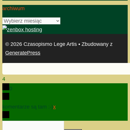
archiwum
archiwum
© 2026 Czasopismo Lege Artis
• Zbudowany z
GeneratePress
4
0
komentarze są tam :-)
x