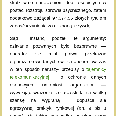
skutkowało naruszeniem dóbr osobistych w
postaci rozstroju zdrowia psychicznego, zatem
dodatkowo zażądał 97.374,56 złotych tytułem
zadośćuczynienia za doznaną krzywdę.
Sąd I instancji podzielił te argumenty:
działanie pozwanych było bezprawne —
operator nie miał prawa przekazać
organizatorowi danych swoich abonentów, zaś
w ten sposób naruszył przepisy o
tajemnicy
telekomunikacyjnej
i o ochronie danych
osobowych, natomiast organizator —
wywołując wrażenie, że uczestnik ma wielką
szansę na wygraną — dopuścił się
agresywnej praktyki rynkowej (art. 9 pkt 8
upnpr). W takim przypadku poszkodowany