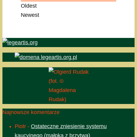
Oldest
Newest
(fot. ©
Magdalena
Rudak)
Najnowsze komentarze
Piotr
-
Ostateczne zniesienie systemu
kaucyjnego (małpka z brzytwą)