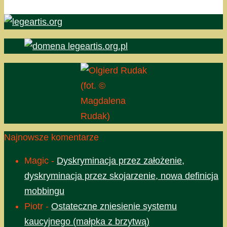
(fot. ©
Magdalena
Rudak)
Najnowsze komentarze
Magic
-
Dyskryminacja przez założenie,
dyskryminacja przez skojarzenie, nowa definicja
mobbingu
Piotr
-
Ostateczne zniesienie systemu
kaucyjnego (małpka z brzytwą)