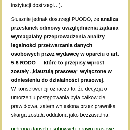
instytucji dostrzegł…).
Słusznie jednak dostrzegł PUODO, że
analiza
przesłanek odmowy uwzględnienia żądania
wymagałaby przeprowadzenia analizy
legalności przetwarzania danych
osobowych przez wydawcę w oparciu o art.
5-6 RODO — które to przepisy wprost
zostały „klauzulą prasową” wyłączone w
odniesieniu do działalności prasowej
.
W konsekwencji oznacza to, że decyzja o
umorzeniu postępowania była całkowicie
prawidłowa, zatem wniesiona przez prawnika
skarga została oddalona jako bezzasadna.
Kategorie
Tagi
ochrona danych osobowych
,
prawo prasowe