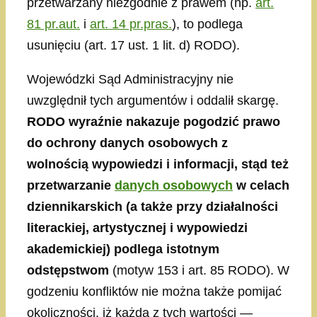
przetwarzany niezgodnie z prawem (np.
art.
81 pr.aut.
i
art. 14 pr.pras.
), to podlega
usunięciu (art. 17 ust. 1 lit. d) RODO).
Wojewódzki Sąd Administracyjny nie
uwzględnił tych argumentów i oddalił skargę.
RODO wyraźnie nakazuje pogodzić prawo
do ochrony danych osobowych z
wolnością wypowiedzi i informacji, stąd też
przetwarzanie
danych osobowych
w celach
dziennikarskich (a także przy działalności
literackiej, artystycznej i wypowiedzi
akademickiej) podlega istotnym
odstępstwom
(motyw 153 i art. 85 RODO). W
godzeniu konfliktów nie można także pomijać
okoliczności, iż każda z tych wartości —