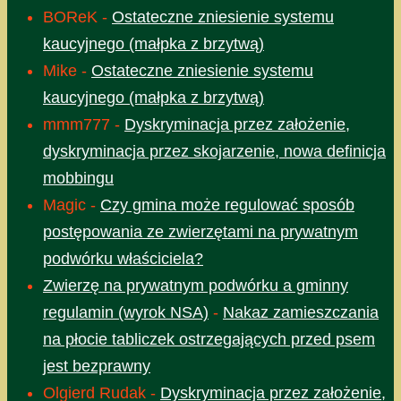
BOReK
-
Ostateczne zniesienie systemu
kaucyjnego (małpka z brzytwą)
Mike
-
Ostateczne zniesienie systemu
kaucyjnego (małpka z brzytwą)
mmm777
-
Dyskryminacja przez założenie,
dyskryminacja przez skojarzenie, nowa definicja
mobbingu
Magic
-
Czy gmina może regulować sposób
postępowania ze zwierzętami na prywatnym
podwórku właściciela?
Zwierzę na prywatnym podwórku a gminny
regulamin (wyrok NSA)
-
Nakaz zamieszczania
na płocie tabliczek ostrzegających przed psem
jest bezprawny
Olgierd Rudak
-
Dyskryminacja przez założenie,