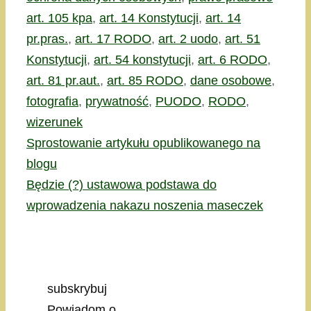
art. 105 kpa
,
art. 14 Konstytucji
,
art. 14
pr.pras.
,
art. 17 RODO
,
art. 2 uodo
,
art. 51
Konstytucji
,
art. 54 konstytucji
,
art. 6 RODO
,
art. 81 pr.aut.
,
art. 85 RODO
,
dane osobowe
,
fotografia
,
prywatność
,
PUODO
,
RODO
,
wizerunek
Sprostowanie artykułu opublikowanego na
blogu
Będzie (?) ustawowa podstawa do
wprowadzenia nakazu noszenia maseczek
subskrybuj
Powiadom o