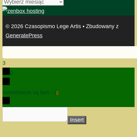
archiwum
© 2026 Czasopismo Lege Artis
• Zbudowany z
GeneratePress
3
0
komentarze są tam :-)
x
Insert