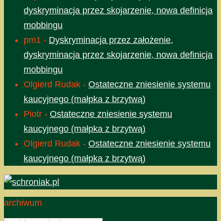
dyskryminacja przez skojarzenie, nowa definicja
mobbingu
pm1
-
Dyskryminacja przez założenie,
dyskryminacja przez skojarzenie, nowa definicja
mobbingu
Olgierd Rudak
-
Ostateczne zniesienie systemu
kaucyjnego (małpka z brzytwą)
Piotr
-
Ostateczne zniesienie systemu
kaucyjnego (małpka z brzytwą)
Olgierd Rudak
-
Ostateczne zniesienie systemu
kaucyjnego (małpka z brzytwą)
archiwum