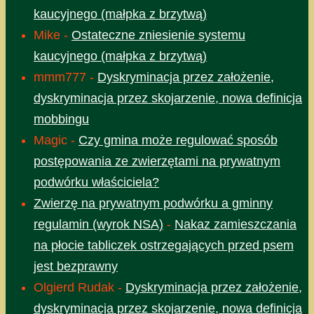
kaucyjnego (małpka z brzytwą)
Mike
-
Ostateczne zniesienie systemu
kaucyjnego (małpka z brzytwą)
mmm777
-
Dyskryminacja przez założenie,
dyskryminacja przez skojarzenie, nowa definicja
mobbingu
Magic
-
Czy gmina może regulować sposób
postępowania ze zwierzętami na prywatnym
podwórku właściciela?
Zwierzę na prywatnym podwórku a gminny
regulamin (wyrok NSA)
-
Nakaz zamieszczania
na płocie tabliczek ostrzegających przed psem
jest bezprawny
Olgierd Rudak
-
Dyskryminacja przez założenie,
dyskryminacja przez skojarzenie, nowa definicja