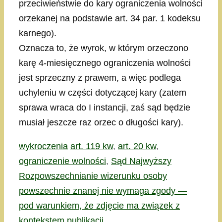
przeciwieństwie do kary ograniczenia wolności
orzekanej na podstawie art. 34 par. 1 kodeksu
karnego).
Oznacza to, że wyrok, w którym orzeczono
karę 4-miesięcznego ograniczenia wolności
jest sprzeczny z prawem, a więc podlega
uchyleniu w części dotyczącej kary (zatem
sprawa wraca do I instancji, zaś sąd będzie
musiał jeszcze raz orzec o długości kary).
Kategorie
Tagi
wykroczenia
art. 119 kw
,
art. 20 kw
,
ograniczenie wolności
,
Sąd Najwyższy
Rozpowszechnianie wizerunku osoby
powszechnie znanej nie wymaga zgody —
pod warunkiem, że zdjęcie ma związek z
kontekstem publikacji