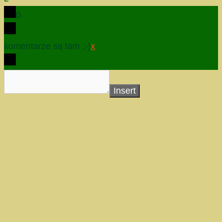
0
komentarze są tam :-)
x
Insert