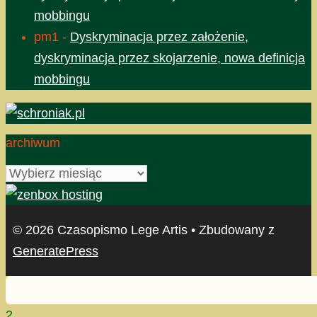
mobbingu
pm1
-
Dyskryminacja przez założenie,
dyskryminacja przez skojarzenie, nowa definicja
mobbingu
archiwum
archiwum
© 2026 Czasopismo Lege Artis
• Zbudowany z
GeneratePress
2