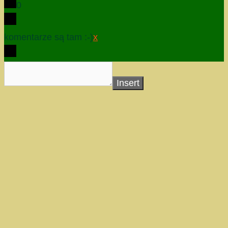
0
komentarze są tam :-)
x
Insert