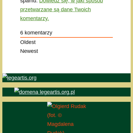
spamu.
Dowiedz się, w jaki sposób
przetwarzane są dane Twoich
komentarzy.
6
komentarzy
Oldest
Newest
(fot. ©
Magdalena