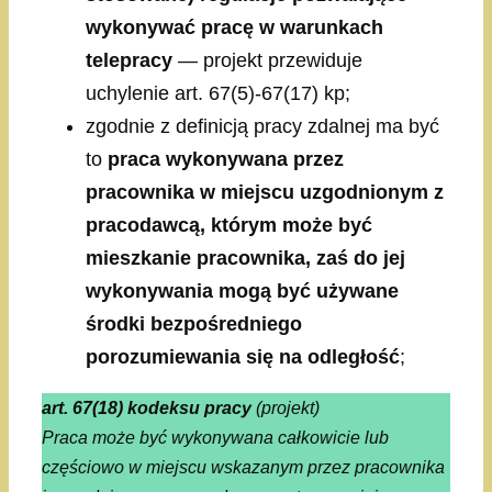
wykonywać pracę w warunkach
telepracy
— projekt przewiduje
uchylenie art. 67(5)-67(17) kp;
zgodnie z definicją pracy zdalnej ma być
to
praca
wykonywana przez
pracownika w miejscu uzgodnionym z
pracodawcą, którym może być
mieszkanie pracownika, zaś do jej
wykonywania mogą być używane
środki bezpośredniego
porozumiewania się na odległość
;
art. 67(18) kodeksu pracy
(projekt)
Praca może być wykonywana całkowicie lub
częściowo w miejscu wskazanym przez pracownika