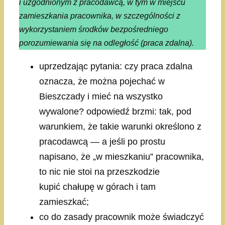
i uzgodnionym z pracodawcą, w tym w miejscu
zamieszkania pracownika, w szczególności z
wykorzystaniem środków bezpośredniego
porozumiewania się na odległość (praca zdalna).
uprzedzając pytania: czy praca zdalna
oznacza, że można pojechać w
Bieszczady i mieć na wszystko
wywalone? odpowiedź brzmi: tak, pod
warunkiem, że takie warunki określono z
pracodawcą — a jeśli po prostu
napisano, że „w mieszkaniu” pracownika,
to nic nie stoi na przeszkodzie
kupić chałupę w górach i tam
zamieszkać;
co do zasady pracownik może świadczyć