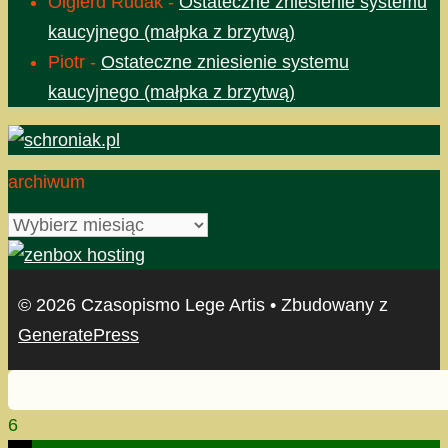
Olgierd Rudak
-
Ostateczne zniesienie systemu
kaucyjnego (małpka z brzytwą)
Piotr
-
Ostateczne zniesienie systemu
kaucyjnego (małpka z brzytwą)
archiwum
archiwum
© 2026 Czasopismo Lege Artis
• Zbudowany z
GeneratePress
6