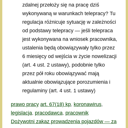
zdalnej przełoży się na pracę dziś
wykonywaną w warunkach telepracy? Tu
regulacja różnicuje sytuację w zależności
od podstawy telepracy — jeśli telepraca
jest wykonywana na wniosek pracownika,
ustalenia będą obowiązywały tylko przez
6 miesięcy od wejścia w życie nowelizacji
(art. 4 ust. 2 ustawy), podobnie tylko
przez pół roku obowiązywać mają
aktualnie obowiązujące porozumienia i
regulaminy (art. 4 ust. 1 ustawy)
Kategorie
Tagi
prawo pracy
art. 67(18) kp
,
koronawirus
,
legislacja
,
pracodawca
,
pracownik
Dożywotni zakaz prowadzenia pojazdów — za