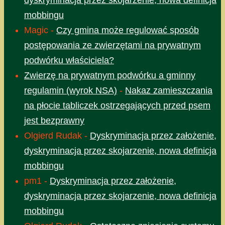
dyskryminacja przez skojarzenie, nowa definicja
mobbingu
Magic
-
Czy gmina może regulować sposób
postępowania ze zwierzętami na prywatnym
podwórku właściciela?
Zwierzę na prywatnym podwórku a gminny
regulamin (wyrok NSA)
-
Nakaz zamieszczania
na płocie tabliczek ostrzegających przed psem
jest bezprawny
Olgierd Rudak
-
Dyskryminacja przez założenie,
dyskryminacja przez skojarzenie, nowa definicja
mobbingu
pm1
-
Dyskryminacja przez założenie,
dyskryminacja przez skojarzenie, nowa definicja
mobbingu