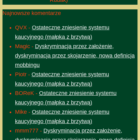
Rudak)
Najnowsze komentarze
QVX
-
Ostateczne zniesienie systemu
kaucyjnego (małpka z brzytwą)
Magic
-
Dyskryminacja przez założenie,
dyskryminacja przez skojarzenie, nowa definicja
mobbingu
Piotr
-
Ostateczne zniesienie systemu
kaucyjnego (małpka z brzytwą)
BOReK
-
Ostateczne zniesienie systemu
kaucyjnego (małpka z brzytwą)
Mike
-
Ostateczne zniesienie systemu
kaucyjnego (małpka z brzytwą)
mmm777
-
Dyskryminacja przez założenie,