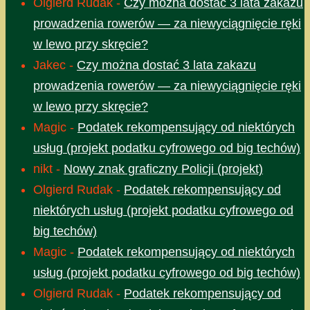
Olgierd Rudak
-
Czy można dostać 3 lata zakazu
prowadzenia rowerów — za niewyciągnięcie ręki
w lewo przy skręcie?
Jakec
-
Czy można dostać 3 lata zakazu
prowadzenia rowerów — za niewyciągnięcie ręki
w lewo przy skręcie?
Magic
-
Podatek rekompensujący od niektórych
usług (projekt podatku cyfrowego od big techów)
nikt
-
Nowy znak graficzny Policji (projekt)
Olgierd Rudak
-
Podatek rekompensujący od
niektórych usług (projekt podatku cyfrowego od
big techów)
Magic
-
Podatek rekompensujący od niektórych
usług (projekt podatku cyfrowego od big techów)
Olgierd Rudak
-
Podatek rekompensujący od