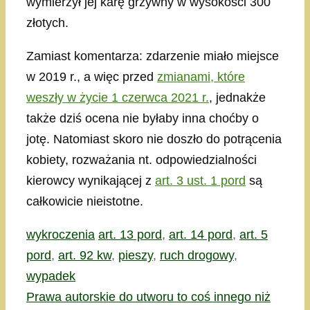
wymierzył jej karę grzywny w wysokości 300
złotych.
Zamiast komentarza: zdarzenie miało miejsce
w 2019 r., a więc przed
zmianami, które
weszły w życie 1 czerwca 2021 r.
, jednakże
także dziś ocena nie byłaby inna choćby o
jotę. Natomiast skoro nie doszło do potrącenia
kobiety, rozważania nt. odpowiedzialności
kierowcy wynikającej z
art. 3 ust. 1 pord
są
całkowicie nieistotne.
Kategorie
Tagi
wykroczenia
art. 13 pord
,
art. 14 pord
,
art. 5
pord
,
art. 92 kw
,
pieszy
,
ruch drogowy
,
wypadek
Prawa autorskie do utworu to coś innego niż