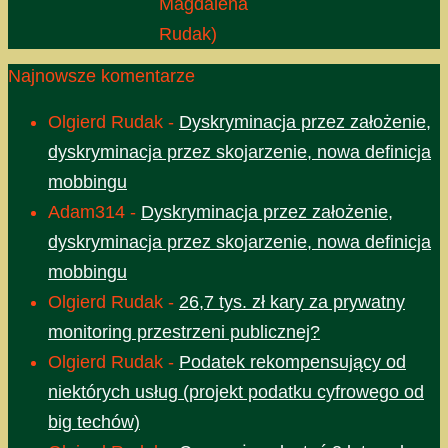
Magdalena
Rudak)
Najnowsze komentarze
Olgierd Rudak
-
Dyskryminacja przez założenie,
dyskryminacja przez skojarzenie, nowa definicja
mobbingu
Adam314
-
Dyskryminacja przez założenie,
dyskryminacja przez skojarzenie, nowa definicja
mobbingu
Olgierd Rudak
-
26,7 tys. zł kary za prywatny
monitoring przestrzeni publicznej?
Olgierd Rudak
-
Podatek rekompensujący od
niektórych usług (projekt podatku cyfrowego od
big techów)