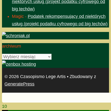
niektórych usług (projekt podatku cyfrowego od
big techów)
Magic
-
Podatek rekompensujący od niektórych
usług (projekt podatku cyfrowego od big techów)
archiwum
archiwum
© 2026 Czasopismo Lege Artis
• Zbudowany z
GeneratePress
10