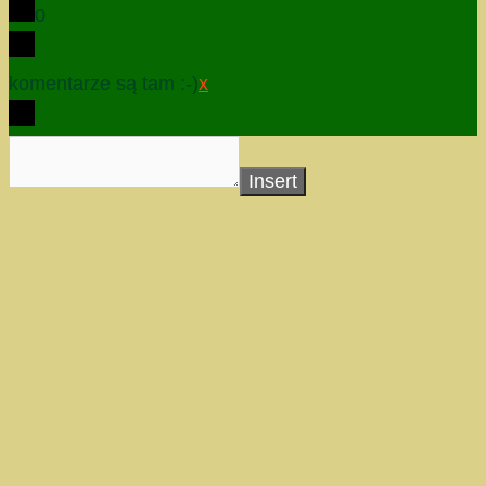
0
komentarze są tam :-)
x
Insert