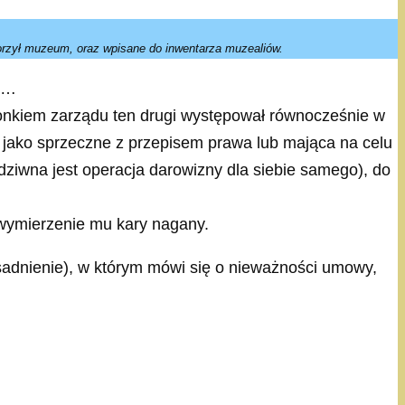
rzył muzeum, oraz wpisane do inwentarza muzealiów.
ny…
onkiem zarządu ten drugi występował równocześnie w
jako sprzeczne z przepisem prawa lub mająca na celu
dziwna jest operacja darowizny dla siebie samego), do
a wymierzenie mu kary nagany.
sadnienie), w którym mówi się o nieważności umowy,