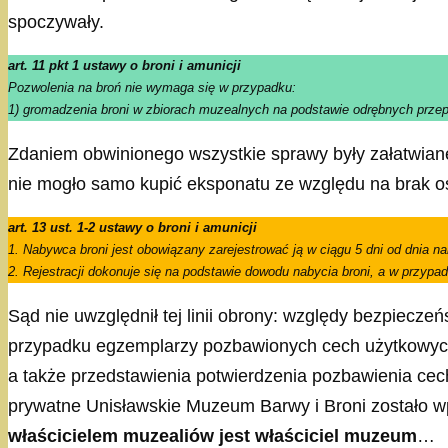
spoczywały.
art. 11 pkt 1 ustawy o broni i amunicji
Pozwolenia na broń nie wymaga się w przypadku:
1) gromadzenia broni w zbiorach muzealnych na podstawie odrębnych prze
Zdaniem obwinionego wszystkie sprawy były załatwian
nie mogło samo kupić eksponatu ze względu na brak os
art. 13 ust. 1-2 ustawy o broni i amunicji
1. Nabywca broni jest obowiązany zarejestrować ją w ciągu 5 dni od dnia naby
2. Rejestracji dokonuje się na podstawie dowodu nabycia broni, a w przyp
Sąd nie uwzględnił tej linii obrony: względy bezpiecz
przypadku egzemplarzy pozbawionych cech użytkowy
a także przedstawienia potwierdzenia pozbawienia ce
prywatne
Unisławskie Muzeum Barwy i Broni zostało w
właścicielem muzealiów jest właściciel muzeum
…