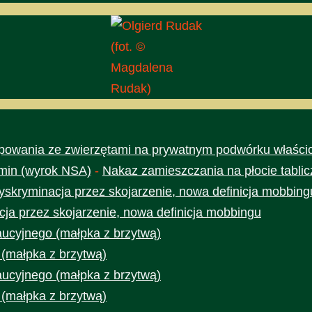
(fot. ©
Magdalena
Rudak)
owania ze zwierzętami na prywatnym podwórku właścic
min (wyrok NSA)
-
Nakaz zamieszczania na płocie tabli
yskryminacja przez skojarzenie, nowa definicja mobbing
cja przez skojarzenie, nowa definicja mobbingu
aucyjnego (małpka z brzytwą)
 (małpka z brzytwą)
aucyjnego (małpka z brzytwą)
 (małpka z brzytwą)