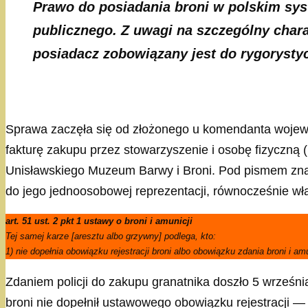
Prawo do posiadania broni w polskim sys
publicznego. Z uwagi na szczególny chara
posiadacz zobowiązany jest do rygorysty
Sprawa zaczęła się od złożonego u komendanta wojewód
fakturę zakupu przez stowarzyszenie i osobę fizyczną 
Unisławskiego Muzeum Barwy i Broni. Pod pismem zna
do jego jednoosobowej reprezentacji, równocześnie wł
art. 51 ust. 2 pkt 1 ustawy o broni i amunicji
Tej samej karze [aresztu albo grzywny] podlega, kto:
1) nie dopełnia obowiązku rejestracji broni albo obowiązku zdania broni i am
Zdaniem policji do zakupu granatnika doszło 5 wrześni
broni nie dopełnił ustawowego obowiązku rejestracji —