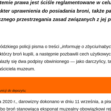
temie prawa jest ściśle reglamentowane w cel
kter uprawnienia do posiadania broni, także p
cznego przestrzegania zasad związanych z jej
zkiego policji pisma o treści
„informuję o zbyciu/naby
(którzy broń kupili, a następnie pozbawili cech użytko
lazły się dwa podpisy obwinionego — jako darczyńcy, 
aściciela muzeum.
unicji do depozytu;
a 2020 r., darowizny dokonano w dniu 11 września, a pi
 bo broń stanowiąca eksponat muzealny obowiązkowi reje