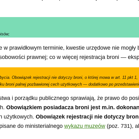
pisów;
e w prawidłowym terminie, kwestie urzędowe nie mogły 
obowości prawnej; co w więcej rejestracja broni — ek
cia. Obowiązek rejestracji nie dotyczy broni, o której mowa w art. 11 pkt 1, 4,
adku broni palnej pozbawionej cech użytkowych — dodatkowo po przedstawieni
eństwa i porządku publicznego sprawiają, że prawo do po
ch.
Obowiązkiem posiadacza broni jest m.in. dokonanie 
ch użytkowych.
Obowiązek rejestracji nie dotyczy br
pisane do ministerialnego
wykazu muzeów
(poz. 731), a