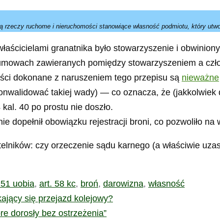
 rzeczy ruchome i nieruchomości stanowiące własność podmiotu, który utwo
właścicielami granatnika było stowarzyszenie i obwinio
y umowach zawieranych pomiędzy stowarzyszeniem a czł
nności dokonane z naruszeniem tego przepisu są
nieważne
nwalidować takiej wady) — co oznacza, że (jakkolwiek 
kal. 40 po prostu nie doszło.
ie dopełnił obowiązku rejestracji broni, co pozwoliło n
telników: czy orzeczenie sądu karnego (a właściwie uza
. 51 uobia
,
art. 58 kc
,
broń
,
darowizna
,
własność
ający się przejazd kolejowy?
e dorosły bez ostrzeżenia”