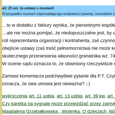
art. 21 ust. 1a ustawy o muzeach
W przypadku muzeum nieposiadającego osobowości prawnej, muzealiami są
…to w dodatku z faktury wynika, że pierwotnymi współ
…ale nie można pomijać, że niedopuszczalne jest, b
roli reprezentanta organizacji i kontrahenta, zaś czy
obejście ustawy (zaś treść pełnomocnictwa nie może ko
skutecznego przeniesienia własności granatnika wz. 74 
W ocenie sądu oznacza to, że obwiniony rzeczywiście n
Zamiast komentarza podchwytliwe pytanie dla P.T. Czy
oznacza, że owa umowa jest nieważna? ;-)
Kategorie
Tagi
wykroczenia
art. 11 uobia
,
art. 13 uobia
,
art. 39 kw
,
art
Czy karetka na sygnale może przejeżdżać przez zamyk
Magdalena Grzebałkowska, „Wojenka. O dzieciach, któr