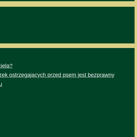
iela?
czek ostrzegających przed psem jest bezprawny
u