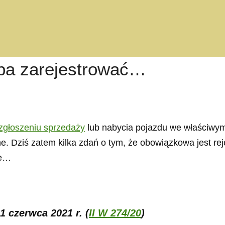
eba zarejestrować…
zgłoszeniu sprzedaży
lub nabycia pojazdu we właściwym
ne. Dziś zatem kilka zdań o tym, że obowiązkowa jest r
ze…
 czerwca 2021 r. (
II W 274/20
)