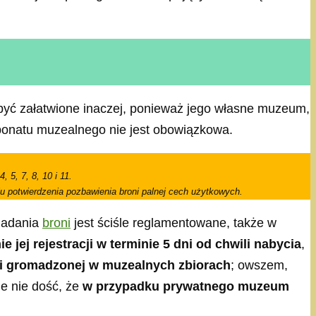
być załatwione inaczej, ponieważ jego własne muzeum,
sponatu muzealnego nie jest obowiązkowa.
 5, 7, 8, 10 i 11.
u potwierdzenia pozbawienia broni palnej cech użytkowych.
siadania
broni
jest ściśle reglamentowane, także w
jej rejestracji w terminie 5 dni od chwili nabycia
,
oni gromadzonej w muzealnych zbiorach
; owszem,
le nie dość, że
w przypadku prywatnego muzeum