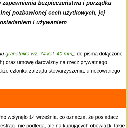
u zapewnienia bezpieczeństwa i porządku
alnej pozbawionej cech użytkowych, jej
 posiadaniem i używaniem
.
ciu
granatnika wz. 74 kal. 40 mm
„
; do pisma dołączono
wych) oraz umowę darowizny na rzecz prywatnego
także członka zarządu stowarzyszenia, umocowanego
smo wpłynęło 14 września, co oznacza, że posiadacz
stracji nie podlega, ale na kupujących obowiązki takie