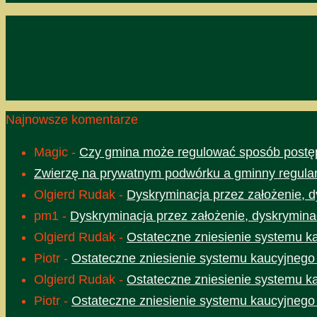
Najnowsze komentarze
Magic
-
Czy gmina może regulować sposób postęp
Zwierzę na prywatnym podwórku a gminny regula
Olgierd Rudak
-
Dyskryminacja przez założenie, d
pm1
-
Dyskryminacja przez założenie, dyskrymina
Olgierd Rudak
-
Ostateczne zniesienie systemu k
Piotr
-
Ostateczne zniesienie systemu kaucyjnego
Olgierd Rudak
-
Ostateczne zniesienie systemu k
Piotr
-
Ostateczne zniesienie systemu kaucyjnego