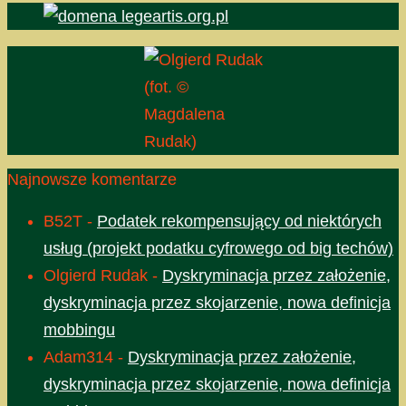
(fot. ©
Magdalena
Rudak)
Najnowsze komentarze
B52T
-
Podatek rekompensujący od niektórych
usług (projekt podatku cyfrowego od big techów)
Olgierd Rudak
-
Dyskryminacja przez założenie,
dyskryminacja przez skojarzenie, nowa definicja
mobbingu
Adam314
-
Dyskryminacja przez założenie,
dyskryminacja przez skojarzenie, nowa definicja