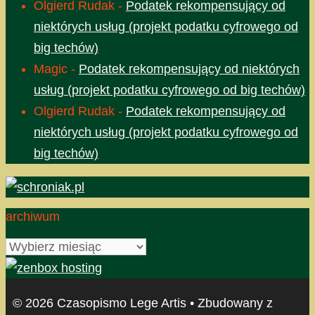
Olgierd Rudak
-
Podatek rekompensujący od
niektórych usług (projekt podatku cyfrowego od
big techów)
Magic
-
Podatek rekompensujący od niektórych
usług (projekt podatku cyfrowego od big techów)
Olgierd Rudak
-
Podatek rekompensujący od
niektórych usług (projekt podatku cyfrowego od
big techów)
archiwum
archiwum
© 2026 Czasopismo Lege Artis
• Zbudowany z