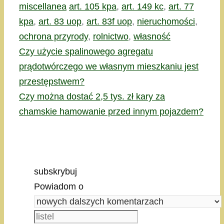
Kategorie
Tagi
miscellanea
art. 105 kpa
,
art. 149 kc
,
art. 77
kpa
,
art. 83 uop
,
art. 83f uop
,
nieruchomości
,
ochrona przyrody
,
rolnictwo
,
własność
Czy użycie spalinowego agregatu
prądotwórczego we własnym mieszkaniu jest
przestępstwem?
Czy można dostać 2,5 tys. zł kary za
chamskie hamowanie przed innym pojazdem?
subskrybuj
Powiadom o