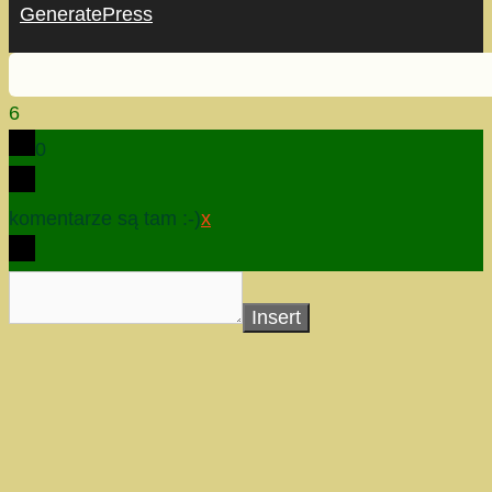
GeneratePress
6
0
komentarze są tam :-)
x
Insert