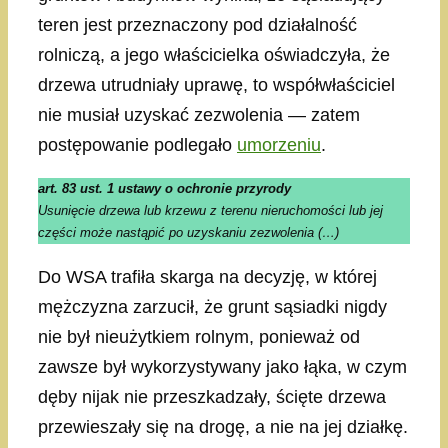
teren jest przeznaczony pod działalność
rolniczą, a jego właścicielka oświadczyła, że
drzewa utrudniały uprawę, to współwłaściciel
nie musiał uzyskać zezwolenia — zatem
postępowanie podlegało
umorzeniu
.
art. 83 ust. 1 ustawy o ochronie przyrody
Usunięcie drzewa lub krzewu z terenu nieruchomości lub jej
części może nastąpić po uzyskaniu zezwolenia (…)
Do WSA trafiła skarga na decyzję, w której
mężczyzna zarzucił, że grunt sąsiadki nigdy
nie był nieużytkiem rolnym, ponieważ od
zawsze był wykorzystywany jako łąka, w czym
dęby nijak nie przeszkadzały, ścięte drzewa
przewieszały się na drogę, a nie na jej działkę.