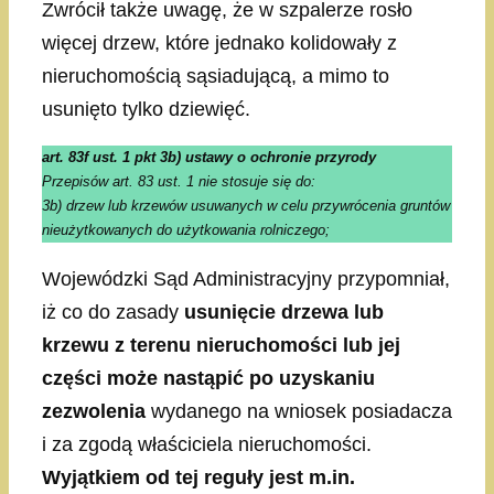
Zwrócił także uwagę, że w szpalerze rosło
więcej drzew, które jednako kolidowały z
nieruchomością sąsiadującą, a mimo to
usunięto tylko dziewięć.
art. 83f ust. 1 pkt 3b) ustawy o ochronie przyrody
Przepisów art. 83 ust. 1 nie stosuje się do:
3b) drzew lub krzewów usuwanych w celu przywrócenia gruntów
nieużytkowanych do użytkowania rolniczego;
Wojewódzki Sąd Administracyjny przypomniał,
iż co do zasady
usunięcie drzewa lub
krzewu z terenu nieruchomości lub jej
części może nastąpić po uzyskaniu
zezwolenia
wydanego na wniosek posiadacza
i za zgodą właściciela nieruchomości.
Wyjątkiem od tej reguły jest m.in.