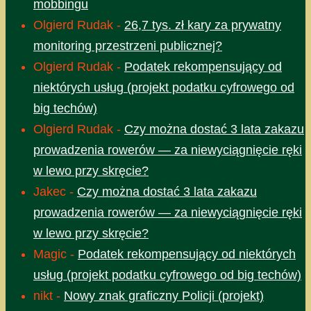
mobbingu
Olgierd Rudak
-
26,7 tys. zł kary za prywatny
monitoring przestrzeni publicznej?
Olgierd Rudak
-
Podatek rekompensujący od
niektórych usług (projekt podatku cyfrowego od
big techów)
Olgierd Rudak
-
Czy można dostać 3 lata zakazu
prowadzenia rowerów — za niewyciągnięcie ręki
w lewo przy skręcie?
Jakec
-
Czy można dostać 3 lata zakazu
prowadzenia rowerów — za niewyciągnięcie ręki
w lewo przy skręcie?
Magic
-
Podatek rekompensujący od niektórych
usług (projekt podatku cyfrowego od big techów)
nikt
-
Nowy znak graficzny Policji (projekt)