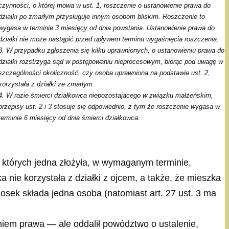
czynności, o której mowa w ust. 1, roszczenie o ustanowienie prawa do
działki po zmarłym przysługuje innym osobom bliskim. Roszczenie to
wygasa w terminie 3 miesięcy od dnia powstania. Ustanowienie prawa do
działki nie może nastąpić przed upływem terminu wygaśnięcia roszczenia.
3. W przypadku zgłoszenia się kilku uprawnionych, o ustanowieniu prawa do
działki rozstrzyga sąd w postępowaniu nieprocesowym, biorąc pod uwagę w
szczególności okoliczność, czy osoba uprawniona na podstawie ust. 2,
korzystała z działki ze zmarłym.
4. W razie śmierci działkowca niepozostającego w związku małżeńskim,
przepisy ust. 2 i 3 stosuje się odpowiednio, z tym że roszczenie wygasa w
terminie 6 miesięcy od dnia śmierci działkowca.
 z których jedna złożyła, w wymaganym terminie,
 nie korzystała z działki z ojcem, a także, że mieszka
osek składa jedna osoba (natomiast art. 27 ust. 3 ma
niem prawa — ale oddalił powództwo o ustalenie,