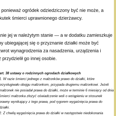
ponieważ ogródek odziedziczony być nie może, a
utek śmierci uprawnionego dzierżawcy.
anie jej w należytym stanie — a w dodatku zamieszkuje
y ubiegającej się o przyznanie działki może być
t zwrot wynagrodzenia za nasadzenia, urządzenia i
rzydzielił go innej osobie.
art. 38 ustawy o rodzinnych ogrodach działkowych
1. W razie śmierci jednego z małżonków prawo do działki, które
przysługiwało obojgu małżonkom, przypada drugiemu małżonkowi. Jeżeli
małżonek nie posiadał prawa do działki, może w terminie 6 miesięcy od dnia
śmierci małżonka złożyć oświadczenie woli o wstąpieniu w stosunek
prawny wynikający z tego prawa, pod rygorem wygaśnięcia prawa do
działki.
2. Z chwilą wygaśnięcia prawa do działki w następstwie niedokonania