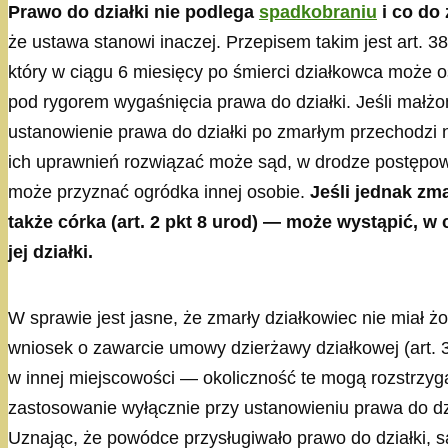
Prawo do działki nie podlega
spadkobraniu
i co do
że ustawa stanowi inaczej. Przepisem takim jest art. 3
który w ciągu 6 miesięcy po śmierci działkowca może o
pod rygorem wygaśnięcia prawa do działki. Jeśli małżo
ustanowienie prawa do działki po zmarłym przechodzi na
ich uprawnień rozwiązać może sąd, w drodze postępow
może przyznać ogródka innej osobie.
Jeśli jednak zma
także córka (art. 2 pkt 8 urod) — może wystąpić, w
jej działki.
W sprawie jest jasne, że zmarły działkowiec nie miał żo
wniosek o zawarcie umowy dzierżawy działkowej (art. 38
w innej miejscowości — okoliczność te mogą rozstrzyga
zastosowanie wyłącznie przy ustanowieniu prawa do dz
Uznając, że powódce przysługiwało prawo do działki, 