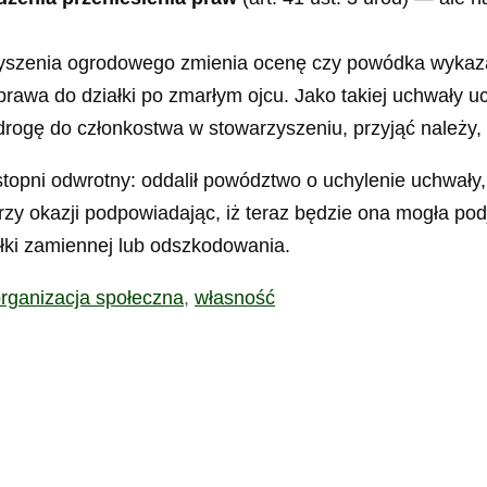
szenia ogrodowego zmienia ocenę czy powódka wykazała
awa do działki po zmarłym ojcu. Jako takiej uchwały uc
rogę do członkostwa w stowarzyszeniu, przyjąć należy, i
topni odwrotny: oddalił powództwo o uchylenie uchwały,
rzy okazji podpowiadając, iż teraz będzie ona mogła po
iałki zamiennej lub odszkodowania.
rganizacja społeczna
,
własność