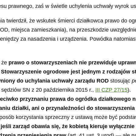
teresu prawnego, zaś w świetle uchylenia uchwały wyrok 
ia twierdził, że wskutek śmierci działkowca prawo do o
OD, miejsca zamieszkania), na przeszkodzie uwzględnien
ieniędzy za nasadzenia i urządzenia. Powódka natomias
, że
prawo o stowarzyszeniach nie przewiduje upraw
.
Stowarzyszenie ogrodowe jest jednym z rodzajów st
rawniony do uchylania uchwały zarządu ROD
stosując
p
 sędziów SN z 20 października 2015 r.,
III CZP 27/15
).
zeciwko przyznaniu prawa do ogródka działkowego n
naniu działki, ani o przynależności do stowarzysze
osób korzystania sprzeczny z ustawą może być podsta
A
jeśli zarząd obawia się, że kobietą kieruje wyłączni
zenia przeniesienia praw
(art. 41 ust. 3 urod) — ale