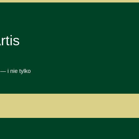
tis
— i nie tylko