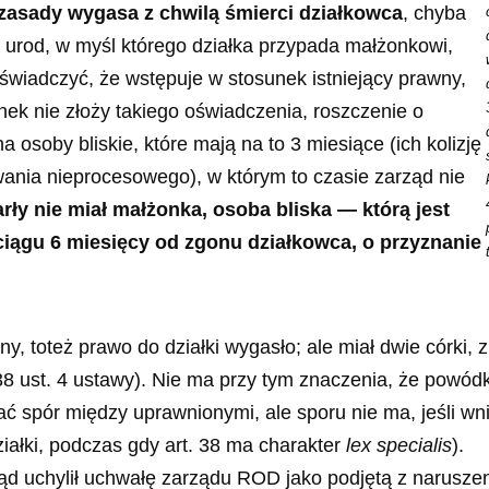
 zasady wygasa z chwilą śmierci działkowca
, chyba
8 urod, w myśl którego działka przypada małżonkowi,
świadczyć, że wstępuje w stosunek istniejący prawny,
nek nie złoży takiego oświadczenia, roszczenie o
 osoby bliskie, które mają na to 3 miesiące (ich kolizję
ania nieprocesowego), w którym to czasie zarząd nie
rły nie miał małżonka, osoba bliska — którą jest
 ciągu 6 miesięcy od zgonu działkowca, o przyznanie
ny, toteż prawo do działki wygasło; ale miał dwie córki,
 ust. 4 ustawy). Nie ma przy tym znaczenia, że powódka
ć spór między uprawnionymi, ale sporu nie ma, jeśli wni
iałki, podczas gdy art. 38 ma charakter
lex specialis
).
sąd uchylił uchwałę zarządu ROD jako podjętą z narusze