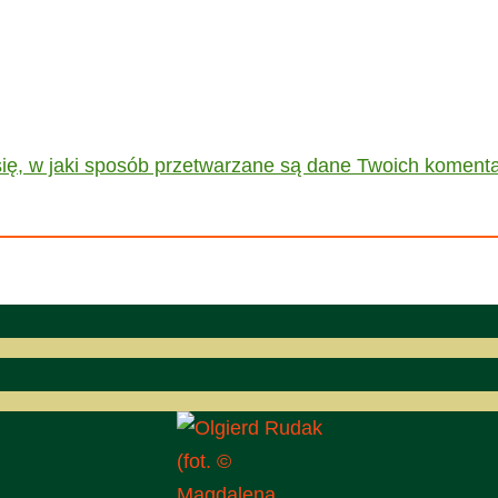
ię, w jaki sposób przetwarzane są dane Twoich komenta
(fot. ©
Magdalena