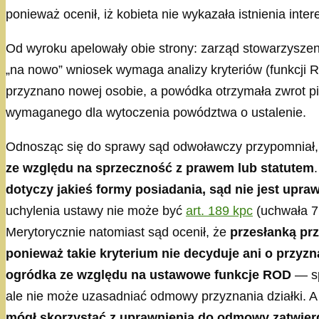
ponieważ ocenił, iż kobieta nie wykazała istnienia in
Od wyroku apelowały obie strony: zarząd stowarzyszen
„na nowo” wniosek wymaga analizy kryteriów (funkcji R
przyznano nowej osobie, a powódka otrzymała zwrot p
wymaganego dla wytoczenia powództwa o ustalenie.
Odnosząc się do sprawy sąd odwoławczy przypomniał
ze względu na sprzeczność z prawem lub statutem
dotyczy jakieś formy posiadania, sąd nie jest up
uchylenia ustawy nie może być
art. 189 kpc
(uchwała 7
Merytorycznie natomiast sąd ocenił, że
przesłanką pr
ponieważ takie kryterium nie decyduje ani o przyz
ogródka ze względu na ustawowe funkcje ROD
— sp
ale nie może uzasadniać odmowy przyznania działki. 
mógł skorzystać z uprawnienia do odmowy zatwierd