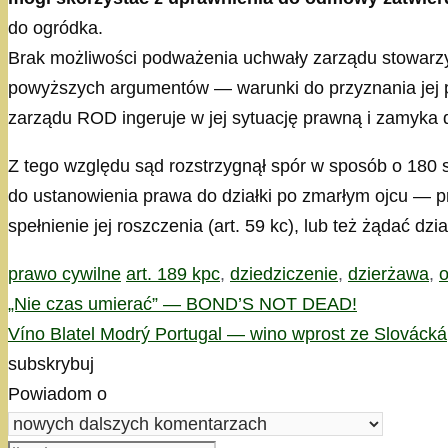
do ogródka.
Brak możliwości podważenia uchwały zarządu stowarzy
powyższych argumentów — warunki do przyznania jej pr
zarządu ROD ingeruje w jej sytuację prawną i zamyka d
Z tego względu sąd rozstrzygnął spór w sposób o 180 s
do ustanowienia prawa do działki po zmarłym ojcu — p
spełnienie jej roszczenia (art. 59 kc), lub też żądać dz
Kategorie
Tagi
prawo cywilne
art. 189 kpc
,
dziedziczenie
,
dzierżawa
,
o
„Nie czas umierać” — BOND’S NOT DEAD!
Víno Blatel Modrý Portugal — wino wprost ze Slovácká
subskrybuj
Powiadom o