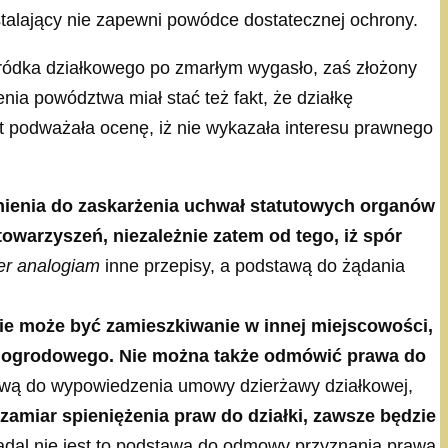
ustalający nie zapewni powódce dostatecznej ochrony.
gródka działkowego po zmarłym wygasło, zaś złożony
ia powództwa miał stać też fakt, że działkę
t podważała ocenę, iż nie wykazała interesu prawnego
nienia do zaskarżenia uchwał statutowych organów
owarzyszeń, niezależnie zatem od tego, iż spór
er analogiam
inne przepisy, a podstawą do żądania
ie może być zamieszkiwanie w innej miejscowości,
nia ogrodowego. Nie można także odmówić prawa do
wą do wypowiedzenia umowy dzierżawy działkowej,
e zamiar spieniężenia praw do działki, zawsze będzie
 nadal nie jest to podstawą do odmowy przyznania prawa