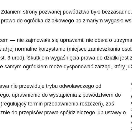
Zdaniem strony pozwanej powództwo było bezzasadne, 
prawo do ogródka działkowego po zmarłym wygasło wsk
 ojcem — nie zajmowała się uprawami, nie dbała o utrzym
iał jej normalne korzystanie (miejsce zamieszkania osob
 ust. 3 urod). Skutkiem wygaśnięcia prawa do działki jes
ale samym ogródkiem może dysponować zarząd, który już p
 ustawa nie przewiduje trybu odwoławczego od
ego, uprawnienie do wystąpienia z powództwem do
(regulujący termin przedawnienia roszczeń), zaś
cznie do przepisów prawa spółdzielczego lub ustawy o