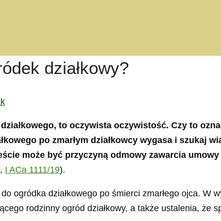
ródek działkowy?
ak
działkowego, to oczywista oczywistość. Czy to oznac
łkowego po zmarłym działkowcy wygasa i szukaj wi
eście może być przyczyną odmowy zawarcia umowy d
.,
I ACa 1111/19
).
 do ogródka działkowego po śmierci zmarłego ojca. W 
o rodzinny ogród działkowy, a także ustalenia, że speł