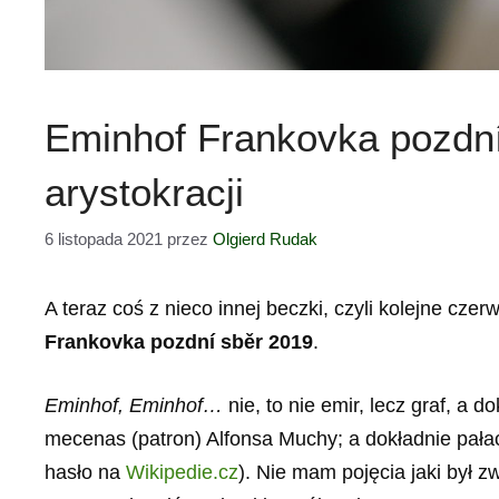
Eminhof Frankovka pozdní
arystokracji
6 listopada 2021
przez
Olgierd Rudak
A teraz coś z nieco innej beczki, czyli kolejne cz
Frankovka pozdní sběr 2019
.
Eminhof, Eminhof…
nie, to nie emir, lecz graf, a d
mecenas (patron) Alfonsa Muchy; a dokładnie pałac
hasło na
Wikipedie.cz
). Nie mam pojęcia jaki był z