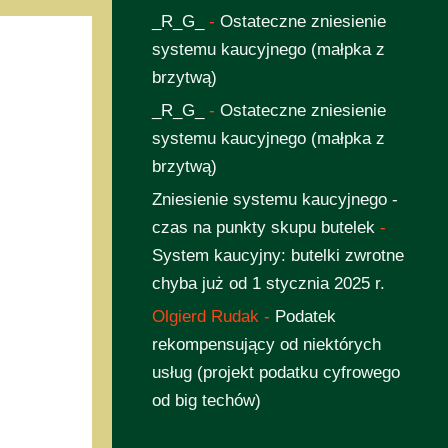
_R_G_
-
Ostateczne zniesienie
systemu kaucyjnego (małpka z
brzytwą)
_R_G_
-
Ostateczne zniesienie
systemu kaucyjnego (małpka z
brzytwą)
Zniesienie systemu kaucyjnego -
czas na punkty skupu butelek
-
System kaucyjny: butelki zwrotne
chyba już od 1 stycznia 2025 r.
Olgierd Rudak
-
Podatek
rekompensujący od niektórych
usług (projekt podatku cyfrowego
od big techów)