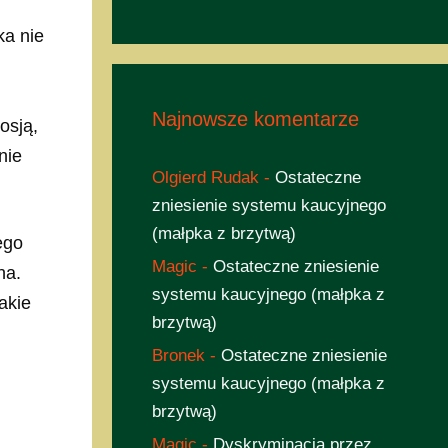
ka nie
Najnowsze komentarze
osją,
nie
Olgierd Rudak
-
Ostateczne
zniesienie systemu kaucyjnego
(małpka z brzytwą)
ego
Magic
-
Ostateczne zniesienie
na.
systemu kaucyjnego (małpka z
akie
brzytwą)
Bronek
-
Ostateczne zniesienie
systemu kaucyjnego (małpka z
brzytwą)
Magic
-
Dyskryminacja przez