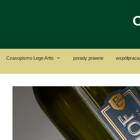
Przejdź
do
C
treści
Czasopismo Lege Artis
porady prawne
współpraca 