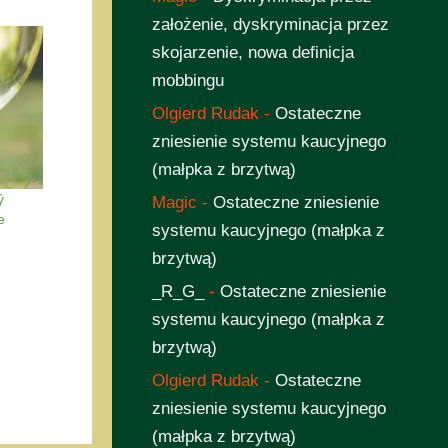
założenie, dyskryminacja przez
skojarzenie, nowa definicja
mobbingu
Olgierd Rudak
-
Ostateczne
zniesienie systemu kaucyjnego
(małpka z brzytwą)
ý
Magic
-
Ostateczne zniesienie
e
systemu kaucyjnego (małpka z
brzytwą)
_R_G_
-
Ostateczne zniesienie
systemu kaucyjnego (małpka z
brzytwą)
Olgierd Rudak
-
Ostateczne
zniesienie systemu kaucyjnego
(małpka z brzytwą)