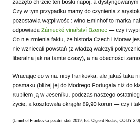
zaczęto chrzcić ten boski napój, a dystyngowanym 
Czy w tym przypadku mamy do czynienia z arystokra
pozostawia wątpliwości: wino Eminhof to marka na
odpowiada
Zámecké vinařství Bzenec
— czyli wypi
Co nie zmienia faktu, że historia Czech i Moraw jest
nie wzniecali powstań (z władzą walczyli polityczni
liberalna jak na tamte czasy), a na obecności zam
Wracając do wina: niby frankovka, ale jakaś taka
posmaku (bliżej jej do Modrego Portugala niż do 
Kupiłem ją w Jeseníku, podczas naszego ostatniego
życie, a kosztowała okrągłe 89,90 korun — czyli ta
(Eminhof Frankovka pozdní sběr 2019, fot. Olgierd Rudak, CC-BY 2.0)