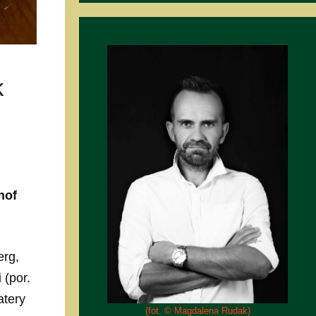
k
hof
erg,
 (por.
atery
(fot. © Magdalena Rudak)