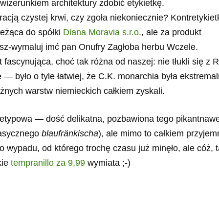
wizerunkiem architektury zdobić etykietkę.
cją czystej krwi, czy zgoła niekoniecznie? Kontretykiet
leżąca do spółki
Diana Moravia s.r.o.
, ale za produkt
sz-wymaluj imć pan Onufry Zagłoba herbu Wczele.
 fascynująca, choć tak różna od naszej: nie tłukli się z R
e — było o tyle łatwiej, że C.K. monarchia była ekstremal
ożnych warstw niemieckich całkiem zyskali.
 nietypowa — dość delikatna, pozbawiona tego pikantnaw
klasycznego
blaufränkischa
), ale mimo to całkiem przyjem
 wypadu, od którego trochę czasu już minęło, ale cóż, t
kie
tempranillo za 9,99
wymiata ;-)