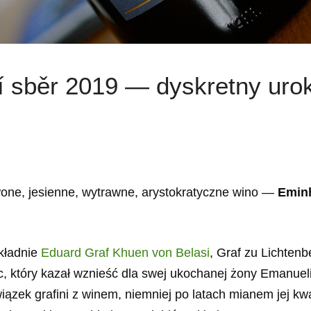
 sběr 2019 — dyskretny uro
erwone, jesienne, wytrawne, arystokratyczne wino —
Emin
okładnie
Eduard Graf Khuen von Belasi
, Graf zu Lichtenb
, który kazał wznieść dla swej ukochanej żony Emanueli
wiązek grafini z winem, niemniej po latach mianem jej kw