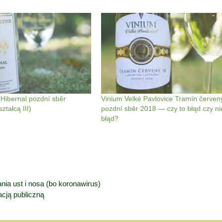
 Hibernal pozdní sběr
Vinium Velké Pavlovice Tramín červen
tałcą III)
pozdní sběr 2018 — czy to błąd czy ni
błąd?
ia ust i nosa (bo koronawirus)
cją publiczną