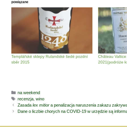
powiązane
Templářské sklepy Rulandské šedé pozdní
Château Valtice
sběr 2015
2021(podróże ksz
Kategorie
na weekend
Tagi
recenzja
,
wino
Zasada
lex mitior
a penalizacja naruszenia zakazu zakrywan
Dane o liczbie chorych na COVID-19 w urzędzie są informa