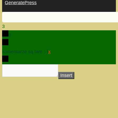
GeneratePress
3
0
komentarze są tam :-)
x
Insert