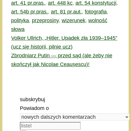
art. 41 pr.pras.
,
art. 448 kc
,
art. 54 konstytucji
,
art. 54b pr.pras.
,
art. 81 pr.aut.
,
fotografia
,
polityka
,
przeprosiny
,
wizerunek
,
wolność
słowa
Volker Ullrich, „Hitler. Upadek zła 1939–1945”
(ucz się historii, pilnie ucz)
Zbrodniarz Putin — przed sąd (ale żeby nie
skończył jak Nicolae Ceaușescu)!
subskrybuj
Powiadom o