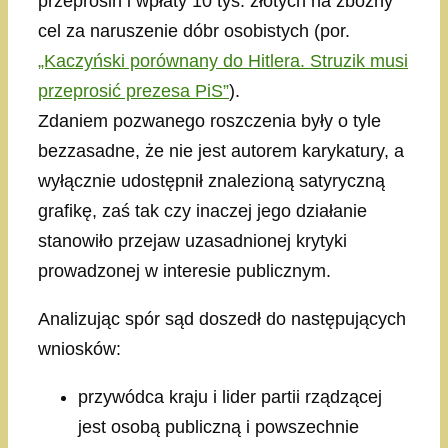
przeprosin i wpłaty 10 tys. złotych na zbożny
cel za naruszenie dóbr osobistych (por.
„Kaczyński porównany do Hitlera. Struzik musi
przeprosić prezesa PiS”
).
Zdaniem pozwanego roszczenia były o tyle
bezzasadne, że nie jest autorem karykatury, a
wyłącznie udostępnił znalezioną satyryczną
grafikę, zaś tak czy inaczej jego działanie
stanowiło przejaw uzasadnionej krytyki
prowadzonej w interesie publicznym.
Analizując spór sąd doszedł do następujących
wniosków:
przywódca kraju i lider partii rządzącej
jest osobą publiczną i powszechnie