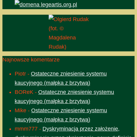
(fot. ©
Magdalena
Rudak)
Najnowsze komentarze
Piotr
-
Ostateczne zniesienie systemu
kaucyjnego (małpka z brzytwą)
BOReK
-
Ostateczne zniesienie systemu
kaucyjnego (małpka z brzytwą)
Mike
-
Ostateczne zniesienie systemu
kaucyjnego (małpka z brzytwą)
mmm777
-
Dyskryminacja przez założenie,