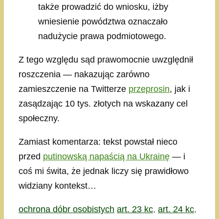
także prowadzić do wniosku, iżby
wniesienie powództwa oznaczało
nadużycie prawa podmiotowego.
Z tego względu sąd prawomocnie uwzględnił
roszczenia — nakazując zarówno
zamieszczenie na Twitterze
przeprosin
, jak i
zasądzając 10 tys. złotych na wskazany cel
społeczny.
Zamiast komentarza: tekst powstał nieco
przed
putinowską napaścią na Ukrainę
— i
coś mi świta, że jednak liczy się prawidłowo
widziany kontekst…
Kategorie
Tagi
ochrona dóbr osobistych
art. 23 kc
,
art. 24 kc
,