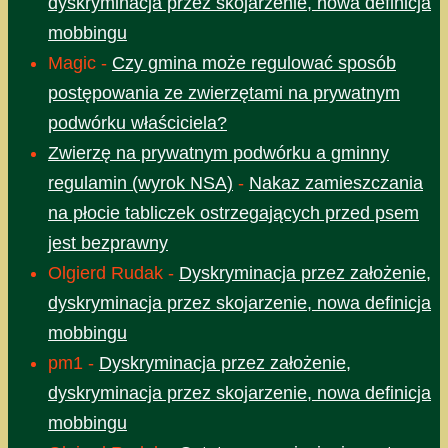
dyskryminacja przez skojarzenie, nowa definicja
mobbingu
Magic
-
Czy gmina może regulować sposób
postępowania ze zwierzętami na prywatnym
podwórku właściciela?
Zwierzę na prywatnym podwórku a gminny
regulamin (wyrok NSA)
-
Nakaz zamieszczania
na płocie tabliczek ostrzegających przed psem
jest bezprawny
Olgierd Rudak
-
Dyskryminacja przez założenie,
dyskryminacja przez skojarzenie, nowa definicja
mobbingu
pm1
-
Dyskryminacja przez założenie,
dyskryminacja przez skojarzenie, nowa definicja
mobbingu