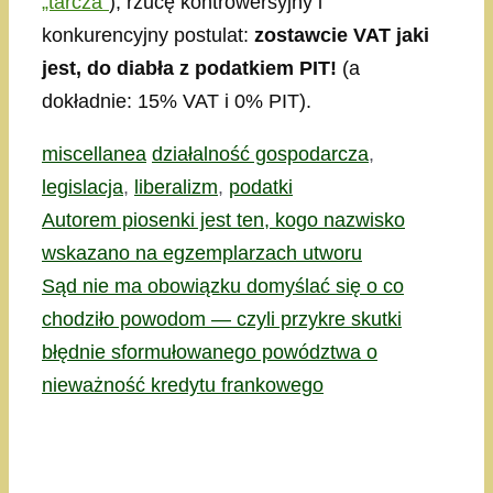
„tarcza”
), rzucę kontrowersyjny i
konkurencyjny postulat:
zostawcie VAT jaki
jest, do diabła z podatkiem PIT!
(a
dokładnie: 15% VAT i 0% PIT).
Kategorie
Tagi
miscellanea
działalność gospodarcza
,
legislacja
,
liberalizm
,
podatki
Autorem piosenki jest ten, kogo nazwisko
wskazano na egzemplarzach utworu
Sąd nie ma obowiązku domyślać się o co
chodziło powodom — czyli przykre skutki
błędnie sformułowanego powództwa o
nieważność kredytu frankowego