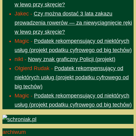
w lewo przy skręcie?
Jakec
-
Czy można dostać 3 lata zakazu
prowadzenia rowerów — za niewyciągnięcie ręki
w lewo przy skręcie?
Magic
-
Podatek rekompensujący od niektórych
usług (projekt podatku cyfrowego od big techów)
nikt
-
Nowy znak graficzny Policji (projekt)
Olgierd Rudak
-
Podatek rekompensujący od
niektórych usług (projekt podatku cyfrowego od
big techów)
Magic
-
Podatek rekompensujący od niektórych
usług (projekt podatku cyfrowego od big techów)
archiwum