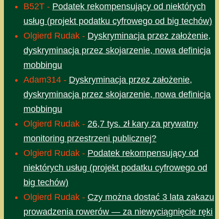
B52T
-
Podatek rekompensujący od niektórych
usług (projekt podatku cyfrowego od big techów)
Olgierd Rudak
-
Dyskryminacja przez założenie,
dyskryminacja przez skojarzenie, nowa definicja
mobbingu
Adam314
-
Dyskryminacja przez założenie,
dyskryminacja przez skojarzenie, nowa definicja
mobbingu
Olgierd Rudak
-
26,7 tys. zł kary za prywatny
monitoring przestrzeni publicznej?
Olgierd Rudak
-
Podatek rekompensujący od
niektórych usług (projekt podatku cyfrowego od
big techów)
Olgierd Rudak
-
Czy można dostać 3 lata zakazu
prowadzenia rowerów — za niewyciągnięcie ręki