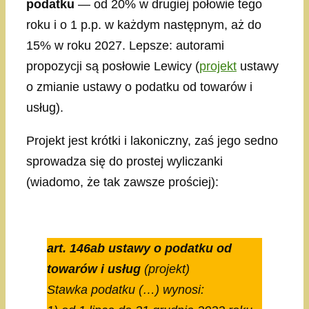
podatku
— od 20% w drugiej połowie tego
roku i o 1 p.p. w każdym następnym, aż do
15% w roku 2027. Lepsze: autorami
propozycji są posłowie Lewicy (
projekt
ustawy
o zmianie ustawy o podatku od towarów i
usług).
Projekt jest krótki i lakoniczny, zaś jego sedno
sprowadza się do prostej wyliczanki
(wiadomo, że tak zawsze prościej):
art. 146ab ustawy o podatku od
towarów i usług
(projekt)
Stawka podatku (…) wynosi: