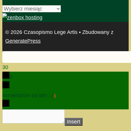
archiwum
© 2026 Czasopismo Lege Artis
• Zbudowany z
GeneratePress
30
0
komentarze są tam :-)
x
Insert