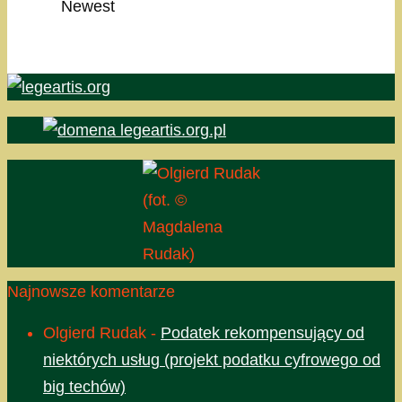
Newest
(fot. ©
Magdalena
Rudak)
Najnowsze komentarze
Olgierd Rudak
-
Podatek rekompensujący od
niektórych usług (projekt podatku cyfrowego od
big techów)