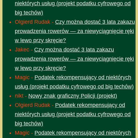
niektórych usług (projekt podatku cyfrowego od
big techów)
Olgierd Rudak
-
Czy można dostać 3 lata zakazu
prowadzenia rowerów — za niewyciągnięcie ręki
w lewo przy skręcie?
Jakec
-
Czy można dostać 3 lata zakazu
prowadzenia rowerów — za niewyciągnięcie ręki
w lewo przy skręcie?
Magic
-
Podatek rekompensujący od niektórych
usług (projekt podatku cyfrowego od big techów)
nikt
-
Nowy znak graficzny Policji (projekt)
Olgierd Rudak
-
Podatek rekompensujący od
niektórych usług (projekt podatku cyfrowego od
big techów)
Magic
-
Podatek rekompensujący od niektórych