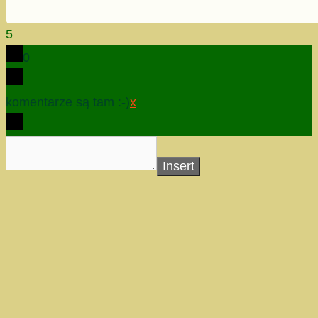
5
0
komentarze są tam :-)
x
Insert