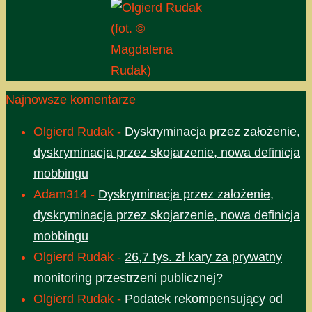
(fot. ©
Magdalena
Rudak)
Najnowsze komentarze
Olgierd Rudak
-
Dyskryminacja przez założenie,
dyskryminacja przez skojarzenie, nowa definicja
mobbingu
Adam314
-
Dyskryminacja przez założenie,
dyskryminacja przez skojarzenie, nowa definicja
mobbingu
Olgierd Rudak
-
26,7 tys. zł kary za prywatny
monitoring przestrzeni publicznej?
Olgierd Rudak
-
Podatek rekompensujący od