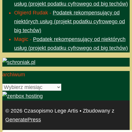
usług (projekt podatku cyfrowego od big techów)
Olgierd Rudak
-
Podatek rekompensujący od
niektórych usług (projekt podatku cyfrowego od
big techów)
Magic
-
Podatek rekompensujący od niektórych
usług (projekt podatku cyfrowego od big techów)
archiwum
archiwum
© 2026 Czasopismo Lege Artis
• Zbudowany z
GeneratePress