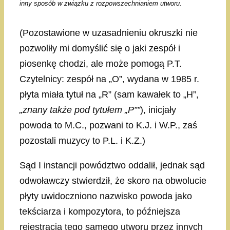
inny sposób w związku z rozpowszechnianiem utworu.
(Pozostawione w uzasadnieniu okruszki nie
pozwoliły mi domyślić się o jaki zespół i
piosenkę chodzi, ale może pomogą P.T.
Czytelnicy: zespół na „O”, wydana w 1985 r.
płyta miała tytuł na „R” (sam kawałek to „H”,
„znany także pod tytułem „P””
), inicjały
powoda to M.C., pozwani to K.J. i W.P., zaś
pozostali muzycy to P.L. i K.Z.)
Sąd I instancji powództwo oddalił, jednak sąd
odwoławczy stwierdził, że skoro na obwolucie
płyty uwidoczniono nazwisko powoda jako
tekściarza i kompozytora, to późniejsza
rejestracja tego samego utworu przez innych