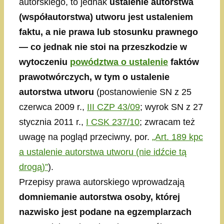
autorskiego, to jednak
ustalenie autorstwa
(współautorstwa) utworu jest ustaleniem
faktu, a nie prawa lub stosunku prawnego
— co jednak nie stoi na przeszkodzie w
wytoczeniu
powództwa o ustalenie
faktów
prawotwórczych, w tym o ustalenie
autorstwa utworu
(postanowienie SN z 25
czerwca 2009 r.,
III CZP 43/09
; wyrok SN z 27
stycznia 2011 r.,
I CSK 237/10
; zwracam też
uwagę na pogląd przeciwny, por.
„Art. 189 kpc
a ustalenie autorstwa utworu (nie idźcie tą
drogą)”
).
Przepisy prawa autorskiego wprowadzają
domniemanie autorstwa osoby, której
nazwisko jest podane na egzemplarzach