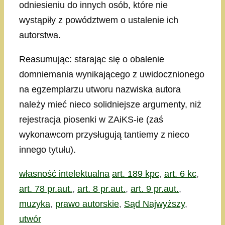
odniesieniu do innych osób, które nie
wystąpiły z powództwem o ustalenie ich
autorstwa.
Reasumując: starając się o obalenie
domniemania wynikającego z uwidocznionego
na egzemplarzu utworu nazwiska autora
należy mieć nieco solidniejsze argumenty, niż
rejestracja piosenki w ZAiKS-ie (zaś
wykonawcom przysługują tantiemy z nieco
innego tytułu).
Kategorie
Tagi
własność intelektualna
art. 189 kpc
,
art. 6 kc
,
art. 78 pr.aut.
,
art. 8 pr.aut.
,
art. 9 pr.aut.
,
muzyka
,
prawo autorskie
,
Sąd Najwyższy
,
utwór