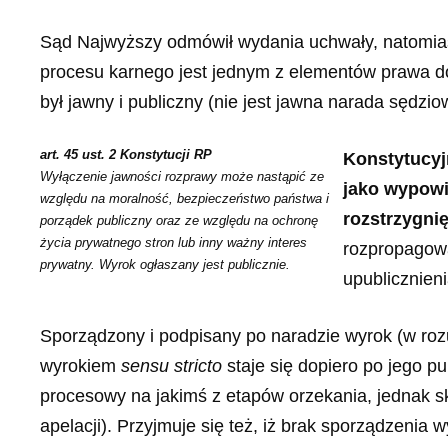
Sąd Najwyższy odmówił wydania uchwały, natomias
procesu karnego jest jednym z elementów prawa do
był jawny i publiczny (nie jest jawna narada sędzio
art. 45 ust. 2 Konstytucji RP
Konstytucyj
Wyłączenie jawności rozprawy może nastąpić ze
jako wypowi
względu na moralność, bezpieczeństwo państwa i
rozstrzygnię
porządek publiczny oraz ze względu na ochronę
życia prywatnego stron lub inny ważny interes
rozpropagowa
prywatny. Wyrok ogłaszany jest publicznie.
upublicznieni
Sporządzony i podpisany po naradzie wyrok (w ro
wyrokiem
sensu stricto
staje się dopiero po jego p
procesowy na jakimś z etapów orzekania, jednak s
apelacji). Przyjmuje się też, iż brak sporządzenia 