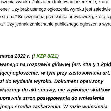
szenia wyroku. Jak zatem traktować orzeczenie, które
szone? Czy brak ustnego ogłoszenia wyroku jest zaledwi
ę strona? Bezwzględną przesłanką odwoławczą, którą s
wa? Czy jednak zaniechanie publicznego ogłoszenia wyr
arca 2022 r. (
I KZP 8/21
)
anego na rozprawie głównej (art. 418 § 1 kpk)
jącej ogłoszenie, w tym przy zastosowaniu art.
dzi do wydania wyroku. Dokument opatrzony
 włączony do akt sprawy, nie wywołuje skutków
 uprawnia stron postępowania do wniesienia
nego środka zaskarżenia. W razie wniesienia