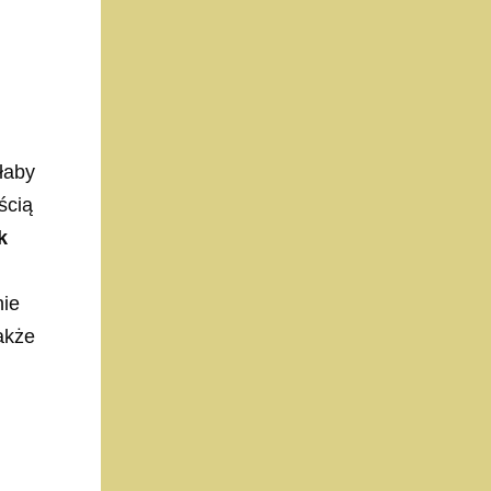
łaby
ścią
k
nie
akże