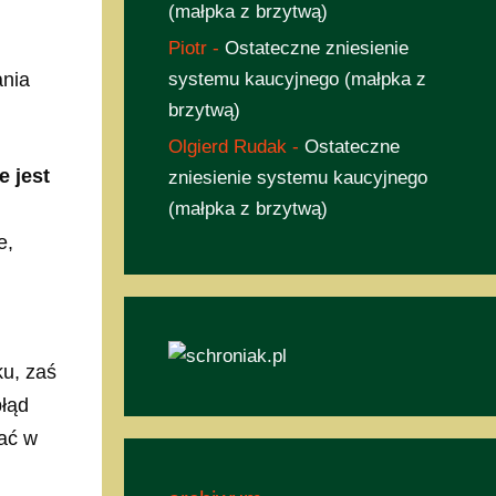
(małpka z brzytwą)
Piotr
-
Ostateczne zniesienie
ania
systemu kaucyjnego (małpka z
brzytwą)
Olgierd Rudak
-
Ostateczne
 jest
zniesienie systemu kaucyjnego
(małpka z brzytwą)
e,
ku, zaś
błąd
żać w