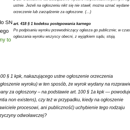
ustnie. Jeżeli na ogłoszeniu nikt się nie stawił, można uznać wydane
orzeczenie lub zarządzenie za ogłoszone. (…)
 do SN
art. 418 § 1 kodeksu postępowania karnego
Po podpisaniu wyroku przewodniczący ogłasza go publicznie; w czas
wego
ogłaszania wyroku wszyscy obecni, z wyjątkiem sądu, stoją.
ny to
100 § 1 kpk, nakazującego ustne ogłoszenie orzeczenia
głoszenie wyroku) w ten sposób, że wyrok wydany na rozprawi
uznany za ogłoszony – na podstawie art. 100 § 1a kpk — powoduj
tia non existens), czy też w przypadku, kiedy na ogłoszenie
stawiciele procesowi, ani publiczność) uchybienie tego rodzaju
przyczyny odwoławczej?