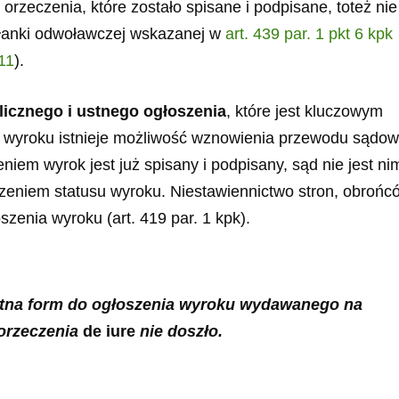
rzeczenia, które zostało spisane i podpisane, toteż nie
słanki odwoławczej wskazanej w
art. 439 par. 1 pkt 6 kpk
11
).
icznego i ustnego ogłoszenia
, które jest kluczowym
wyroku istnieje możliwość wznowienia przewodu sądo
eniem wyrok jest już spisany i podpisany, sąd nie jest ni
zeniem statusu wyroku. Niestawiennictwo stron, obrońc
zenia wyroku (art. 419 par. 1 kpk).
stna form do ogłoszenia wyroku wydawanego na
 orzeczenia
de iure
nie doszło.