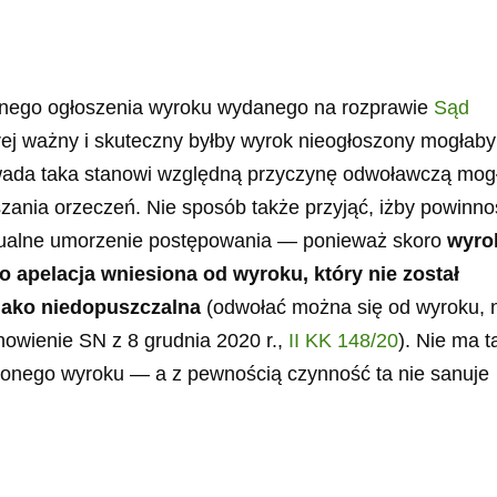
ustnego ogłoszenia wyroku wydanego na rozprawie
Sąd
órej ważny i skuteczny byłby wyrok nieogłoszony mogłaby
 wada taka stanowi względną przyczynę odwoławczą mog
zania orzeczeń. Nie sposób także przyjąć, iżby powinno
ntualne umorzenie postępowania — ponieważ skoro
wyro
to
apelacja wniesiona od wyroku, który nie został
jako niedopuszczalna
(odwołać można się od wyroku, 
nowienie SN z 8 grudnia 2020 r.,
II KK 148/20
). Nie ma t
onego wyroku — a z pewnością czynność ta nie sanuje