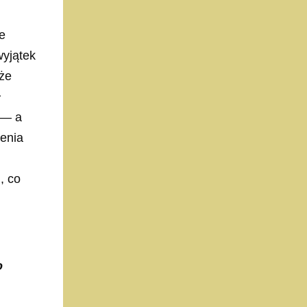
ie
wyjątek
że
ł
 — a
enia
, co
o