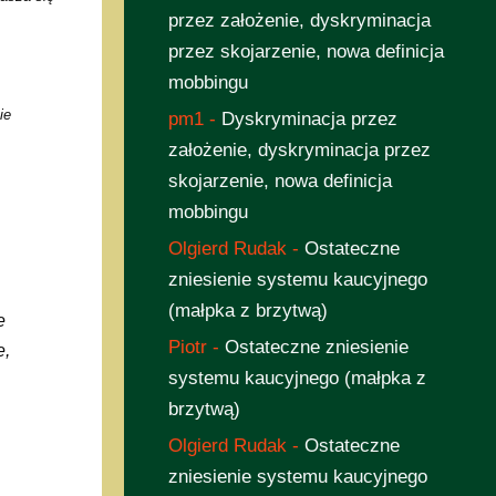
przez założenie, dyskryminacja
przez skojarzenie, nowa definicja
mobbingu
ie
pm1
-
Dyskryminacja przez
założenie, dyskryminacja przez
skojarzenie, nowa definicja
mobbingu
Olgierd Rudak
-
Ostateczne
zniesienie systemu kaucyjnego
(małpka z brzytwą)
e
Piotr
-
Ostateczne zniesienie
e,
systemu kaucyjnego (małpka z
brzytwą)
Olgierd Rudak
-
Ostateczne
zniesienie systemu kaucyjnego