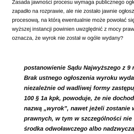
Zasada jawności procesu wymaga publicznego ogło
zapadło na rozprawie, ale nie zostało jawnie ogło
procesową, na którą ewentualnie może powołać si
wyższej instancji powinien uwzględnić z mocy pra
oznacza, że wyrok nie został w ogóle wydany?
postanowienie Sądu Najwyższego z 9 m
Brak ustnego ogłoszenia wyroku wydaw
niezależnie od wadliwej formy zastępu
100 § 1a kpk, powoduje, że nie docho
nazwą „wyrok”, nawet jeżeli zostanie
prawnych, w tym w szczególności nie
środka odwoławczego albo nadzwyczaj