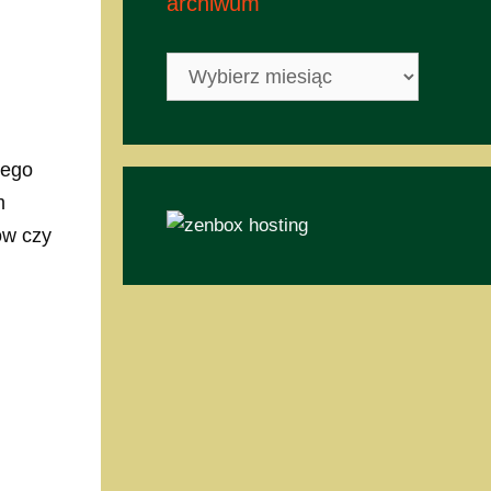
archiwum
archiwum
wego
m
ów czy