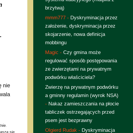
n
brzytwą)
mmm777
-
Dyskryminacja przez
założenie, dyskryminacja przez
skojarzenie, nowa definicja
.
mobbingu
Magic
-
Czy gmina może
regulować sposób postępowania
ze zwierzętami na prywatnym
podwórku właściciela?
ę nie
Zwierzę na prywatnym podwórku
zwala
a gminny regulamin (wyrok NSA)
-
Nakaz zamieszczania na płocie
tabliczek ostrzegających przed
psem jest bezprawny
nie.
Olgierd Rudak
-
Dyskryminacja
asza się