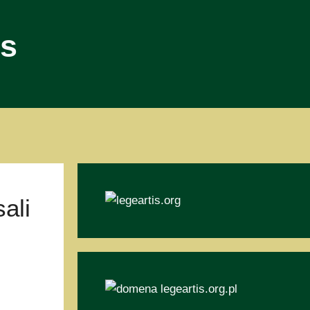
is
ali