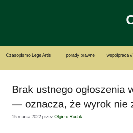
Przejdź
do
C
treści
Czasopismo Lege Artis
porady prawne
współpraca //
Brak ustnego ogłoszenia w
— oznacza, że wyrok nie 
15 marca 2022
przez
Olgierd Rudak