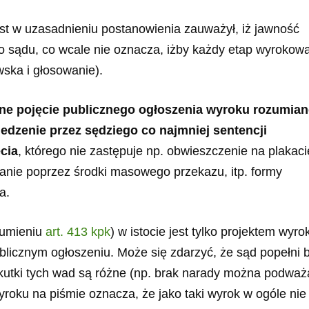
t w uzasadnieniu postanowienia zauważył, iż jawność
 sądu, co wcale nie oznacza, iżby każdy etap wyrokow
wska i głosowanie).
ne pojęcie publicznego ogłoszenia wyroku rozumiane
edzenie przez sędziego co najmniej sentencji
cia
, którego nie zastępuje np. obwieszczenie na plakaci
nie poprzez środki masowego przekazu, itp. formy
a.
zumieniu
art. 413 kpk
) w istocie jest tylko projektem wyro
ublicznym ogłoszeniu. Może się zdarzyć, że sąd popełni 
kutki tych wad są różne (np. brak narady można podwa
wyroku na piśmie oznacza, że jako taki wyrok w ogóle nie