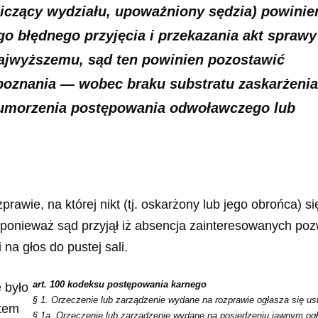
iczący wydziału, upoważniony sędzia) powinie
o błędnego przyjęcia i przekazania akt sprawy
jwyższemu, sąd ten powinien pozostawić
poznania — wobec braku substratu zaskarżenia
umorzenia postępowania odwoławczego lub
awie, na której nikt (tj. oskarżony lub jego obrońca) si
y, ponieważ sąd przyjął iż absencja zainteresowanych po
na głos do pustej sali.
art. 100 kodeksu postępowania karnego
 było
§ 1. Orzeczenie lub zarządzenie wydane na rozprawie ogłasza się ust
atem
§ 1a. Orzeczenie lub zarządzenie wydane na posiedzeniu jawnym ogł