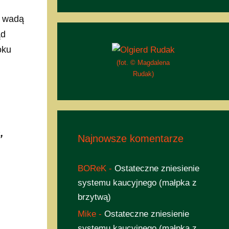
e wadą
ąd
oku
(fot. © Magdalena
Rudak)
,
Najnowsze komentarze
BOReK
-
Ostateczne zniesienie
systemu kaucyjnego (małpka z
brzytwą)
Mike
-
Ostateczne zniesienie
systemu kaucyjnego (małpka z