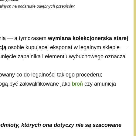
alnych na podstawie odrębnych przepisów;
łania — a tymczasem
wymiana kolekcjonerska starej
cją
osobie kupującej eksponat w legalnym sklepie —
sunięcie zapalnika i elementu wybuchowego oznacza
owany co do legalności takiego procederu;
ogą być zakwalifikowane jako
broń
czy amunicja
edmioty, których ona dotyczy nie są szacowane