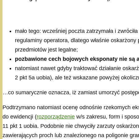
mało tego: wcześniej poczta zatrzymała i zwrócił
regulaminy operatora, dlatego właśnie oskarżony 
przedmiotów jest legalne;
pozbawione cech bojowych eksponaty nie są a
natomiast nawet gdyby traktować działanie oskarżon
2 pkt 5a uobia), ale też wskazane powyżej okoli
…co sumarycznie oznacza, iż zamiast umorzyć postępo
Podtrzymano natomiast ocenę odnośnie rzekomych eksp
do ewidencji (
rozporządzenie
w/s zakresu, form i spos
11 pkt 1 uobia. Podobnie nie chwyciły zarzuty oskarżo
zawierających proch lub znalezionego na poligonie gran