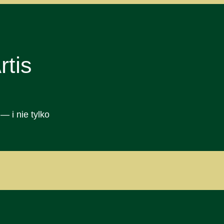
tis
— i nie tylko