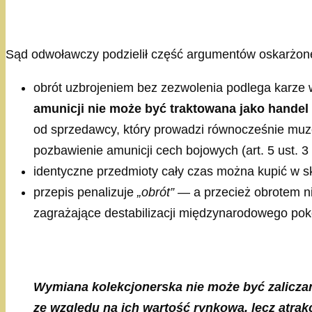
Sąd odwoławczy podzielił część argumentów oskarżon
obrót uzbrojeniem bez zezwolenia podlega karze
amunicji nie może być traktowana jako handel
od sprzedawcy, który prowadzi równocześnie muze
pozbawienie amunicji cech bojowych (art. 5 ust. 3 
identyczne przedmioty cały czas można kupić w s
przepis penalizuje
„obrót”
— a przecież obrotem ni
zagrażające destabilizacji międzynarodowego pok
Wymiana kolekcjonerska nie może być zaliczan
ze względu na ich wartość rynkową, lecz atrak