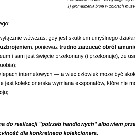
1) gromadzenia broni w zbiorach muze
ego:
 wyłącznie wówczas, gdy jest skutkiem umyślnego dzia
 uzbrojeniem
, ponieważ
trudno
zarzucać obrót amuni
um i sam jest święcie przekonany (i przekonuje), że u
uobia);
klepach internetowych — a więc człowiek może być skoł
e jest kolekcjonerska wymiana eksponatów, które nie m
oju;
a do realizacji ”potrzeb handlowych” albowiem prz
cyjność dla konkretnego kolekcjonera.