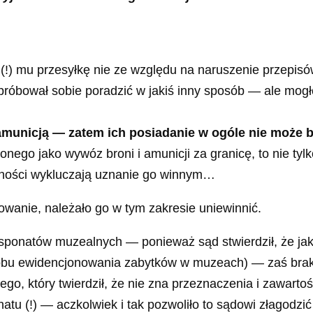
a (!) mu przesyłkę nie ze względu na naruszenie przepis
próbował sobie poradzić w jakiś inny sposób — ale mogło
municją — zatem ich posiadanie w ogóle nie może 
ego jako wywóz broni i amunicji za granicę, to nie tylko
czności wykluczają uznanie go winnym…
wanie, należało go w tym zakresie uniewinnić.
onatów muzealnych — ponieważ sąd stwierdził, że jakiś
obu ewidencjonowania zabytków w muzeach) — zaś brak 
nego, który twierdził, że nie zna przeznaczenia i zawa
atu (!) — aczkolwiek i tak pozwoliło to sądowi złagodzić