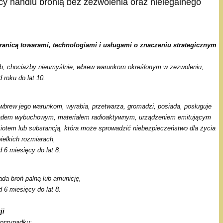
ący handlu bronią bez zezwolenia oraz nielegalnego
agranicą towarami, technologiami i usługami o znaczeniu strategicznym
ub, chociażby nieumyślnie, wbrew warunkom określonym w zezwoleniu,
 roku do lat 10.
brew jego warunkom, wyrabia, przetwarza, gromadzi, posiada, posługuje
yrządem wybuchowym, materiałem radioaktywnym, urządzeniem emitującym
miotem lub substancją, która może sprowadzić niebezpieczeństwo dla życia
ielkich rozmiarach,
 6 miesięcy do lat 8.
da broń palną lub amunicję,
 6 miesięcy do lat 8.
ji
 przypadku: