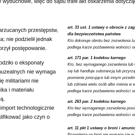
e wybuchowe, więc do sądu trafił akt oskarżenia dotycz
art. 33 ust. 1 ustawy o obrocie z z
arzucanych przestępstw,
dla bezpieczeństwa państwa
; nie podzielił jednak
Kto dokonuje obrotu bez zezwolenia l
podlega karze pozbawienia wolności od
orzył postępowanie.
art. 171 par. 1 kodeksu karnego
odziło o eksponaty
Kto, bez wymaganego zezwolenia lub w
 muzealnych nie wymaga
się lub handluje substancją lub prz
promienie jonizujące lub innym przed
 militariami nie
lub zdrowia wielu osób albo mienia w w
ka i materiału
podlega karze pozbawienia wolności od
ą.
art. 263 par. 2 kodeksu karnego
 import technologicznie
Kto bez wymaganego zezwolenia posia
podlega karze pozbawienia wolności od
lifikować jako czyn o
art. 11 pkt 1 ustawy o broni i amunic
Pozwolenia na broń nie wymaga się w