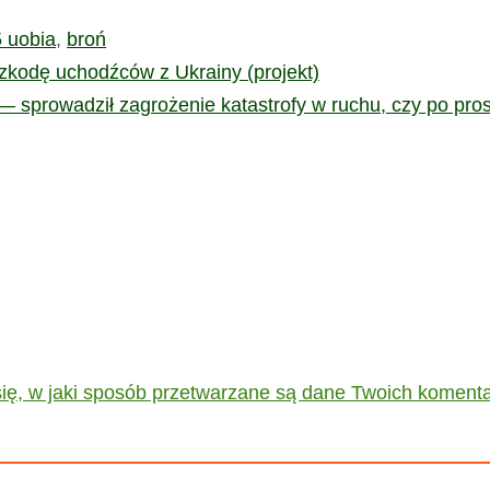
5 uobia
,
broń
zkodę uchodźców z Ukrainy (projekt)
— sprowadził zagrożenie katastrofy w ruchu, czy po pro
ię, w jaki sposób przetwarzane są dane Twoich komenta