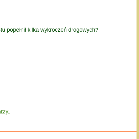
stu popełnił kilka wykroczeń drogowych?
rzy.