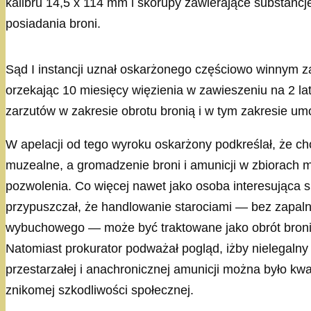
kalibru 14,5 x 114 mm i skorupy zawierające substancj
posiadania broni.
Sąd I instancji uznał oskarżonego częściowo winnym z
orzekając 10 miesięcy więzienia w zawieszeniu na 2 lata
zarzutów w zakresie obrotu bronią i w tym zakresie um
W apelacji od tego wyroku oskarżony podkreślał, że ch
muzealne, a gromadzenie broni i amunicji w zbiorach
pozwolenia. Co więcej nawet jako osoba interesująca się
przypuszczał, że handlowanie starociami — bez zapalni
wybuchowego — może być traktowane jako obrót broni
Natomiast prokurator podważał pogląd, iżby nielegalny
przestarzałej i anachronicznej amunicji można było kwa
znikomej szkodliwości społecznej.