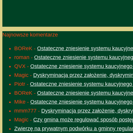
Najnowsze komentarze
BOReK
-
Ostateczne zniesienie systemu kaucyjne
roman
-
Ostateczne zniesienie systemu kaucyjneg
QVX
-
Ostateczne zniesienie systemu kaucyjnego
Magic
-
Dyskryminacja przez założenie, dyskrymin
Piotr
-
Ostateczne zniesienie systemu kaucyjnego
BOReK
-
Ostateczne zniesienie systemu kaucyjne
Mike
-
Ostateczne zniesienie systemu kaucyjnego
mmm777
-
Dyskryminacja przez założenie, dyskry
Magic
-
Czy gmina może regulować sposób postęp
Zwierzę na prywatnym podwórku a gminny regula