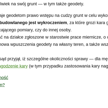
lwiek na swój grunt — w tym także geodety.
daje geodetom prawo wstępu na cudzy grunt w celu wyk
u budowlanego jest wykroczeniem
, za które grozi kara
ecającego pomiary, czy do innej osoby.
 na działce zgłoszone w starostwie prace miernicze, o
owa wpuszczenia geodety na własny teren, a także wsz
 przyjął, iż szczególne okoliczności sprawy — dla mę
agodzenie kary
(w tym przypadku zastosowania kary nag
ność
em?