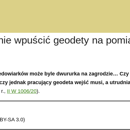
 nie wpuścić geodety na pomi
iedowiarków może byle dwururka na zagrodzie… Czy 
czy jednak pracujący geodeta wejść musi, a utrudnia
r.,
II W 1006/20
).
-BY-SA 3.0)