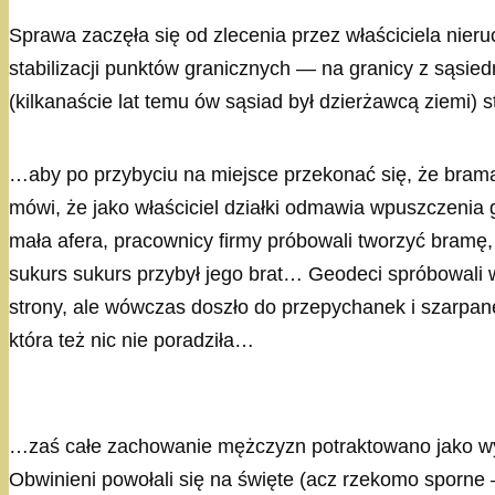
Sprawa zaczęła się od zlecenia przez właściciela nieruc
stabilizacji punktów granicznych — na granicy z sąsiedn
(kilkanaście lat temu ów sąsiad był dzierżawcą ziemi
…aby po przybyciu na miejsce przekonać się, że brama
mówi, że jako właściciel działki odmawia wpuszczenia
mała afera, pracownicy firmy próbowali tworzyć bramę
sukurs sukurs przybył jego brat… Geodeci spróbowali w
strony, ale wówczas doszło do przepychanek i szarpane
która też nic nie poradziła…
…zaś całe zachowanie mężczyzn potraktowano jako wyk
Obwinieni powołali się na święte (acz rzekomo sporne 