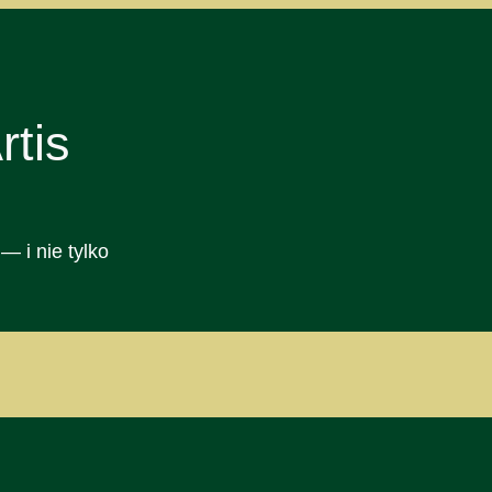
tis
— i nie tylko