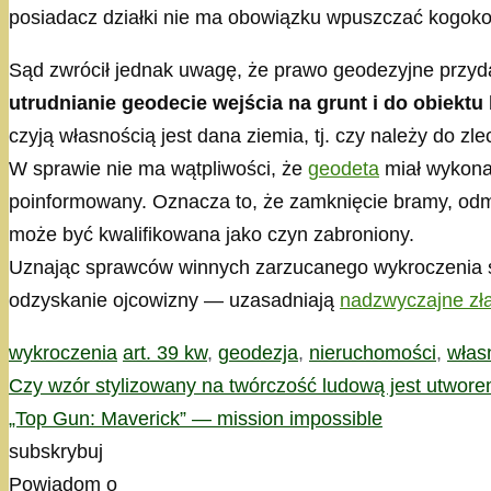
posiadacz działki nie ma obowiązku wpuszczać kogoko
Sąd zwrócił jednak uwagę, że prawo geodezyjne przy
utrudnianie geodecie wejścia na grunt i do obiekt
czyją własnością jest dana ziemia, tj. czy należy do zl
W sprawie nie ma wątpliwości, że
geodeta
miał wykonać
poinformowany. Oznacza to, że zamknięcie bramy, odm
może być kwalifikowana jako czyn zabroniony.
Uznając sprawców winnych zarzucanego wykroczenia sąd
odzyskanie ojcowizny — uzasadniają
nadzwyczajne zł
Kategorie
Tagi
wykroczenia
art. 39 kw
,
geodezja
,
nieruchomości
,
włas
Czy wzór stylizowany na twórczość ludową jest utwor
„Top Gun: Maverick” — mission impossible
subskrybuj
Powiadom o