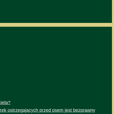
iela?
czek ostrzegających przed psem jest bezprawny