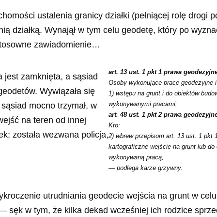
homości ustalenia granicy działki (pełniącej rolę drogi 
ią działką. Wynajął w tym celu geodetę, który po wyznacz
) stosowne zawiadomienie…
art. 13 ust. 1 pkt 1 prawa geodezyjn
 jest zamknięta, a sąsiad
Osoby wykonujące prace geodezyjne i 
 geodetów. Wywiązała się
1) wstępu na grunt i do obiektów bud
wykonywanymi pracami;
, sąsiad mocno trzymał, w
art. 48 ust. 1 pkt 2 prawa geodezyjn
ejść na teren od innej
Kto:
k; została wezwana policja,
2) wbrew przepisom art. 13 ust. 1 pkt 
kartograficzne wejście na grunt lub 
wykonywaną pracą,
— podlega karze grzywny.
roczenie utrudniania geodecie wejścia na grunt w cel
— sęk w tym, że kilka dekad wcześniej ich rodzice sprze