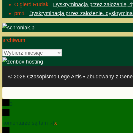
Olgierd Rudak
-
Dyskryminacja przez założenie, d
pm1
-
Dyskryminacja przez założenie, dyskrymina
archiwum
archiwum
© 2026 Czasopismo Lege Artis
• Zbudowany z
Gene
0
komentarze są tam :-)
x