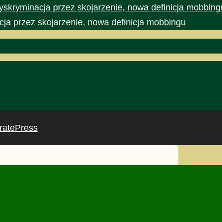
yskryminacja przez skojarzenie, nowa definicja mobbing
cja przez skojarzenie, nowa definicja mobbingu
ratePress