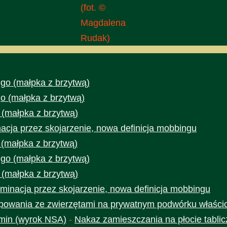
(fot. ©
Magdalena
Rudak)
go (małpka z brzytwą)
o (małpka z brzytwą)
 (małpka z brzytwą)
acja przez skojarzenie, nowa definicja mobbingu
 (małpka z brzytwą)
go (małpka z brzytwą)
 (małpka z brzytwą)
minacja przez skojarzenie, nowa definicja mobbingu
owania ze zwierzętami na prywatnym podwórku właścic
min (wyrok NSA)
-
Nakaz zamieszczania na płocie tabli