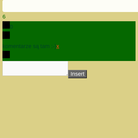
6
0
komentarze są tam :-)
x
Insert