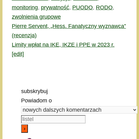
monitoring
,
prywatność
,
PUODO
,
RODO
,
zwolnienia grupowe
Pierre Servent, „Hess. Fanatyczny wyznawca”
(recenzja)
Limity wpłat na IKE, IKZE i PPE w 2023 r.
[edit]
subskrybuj
Powiadom o