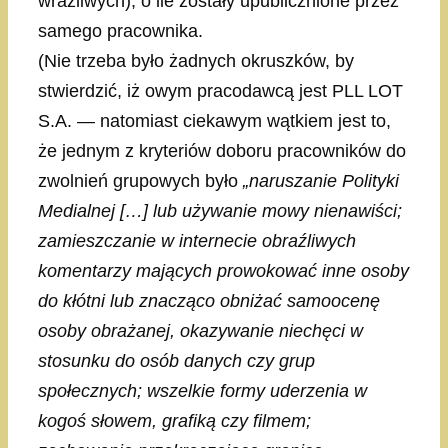
wrażliwych), o ile zostały upublicznione przez
samego pracownika.
(Nie trzeba było żadnych okruszków, by
stwierdzić, iż owym pracodawcą jest PLL LOT
S.A. — natomiast ciekawym wątkiem jest to,
że jednym z kryteriów doboru pracowników do
zwolnień grupowych było
„naruszanie Polityki
Medialnej […] lub używanie mowy nienawiści;
zamieszczanie w internecie obraźliwych
komentarzy mających prowokować inne osoby
do kłótni lub znacząco obniżać samoocenę
osoby obrażanej, okazywanie niechęci w
stosunku do osób danych czy grup
społecznych; wszelkie formy uderzenia w
kogoś słowem, grafiką czy filmem;