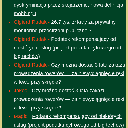
dyskryminacja przez skojarzenie, nowa definicja
mobbingu
Olgierd Rudak
-
26,7 tys. zł kary za prywatny
monitoring przestrzeni publicznej?
Olgierd Rudak
-
Podatek rekompensujący od
niektórych usług (projekt podatku cyfrowego od
big techów)
Olgierd Rudak
-
Czy można dostać 3 lata zakazu
prowadzenia rowerów — za niewyciągnięcie ręki
w lewo przy skręcie?
Jakec
-
Czy można dostać 3 lata zakazu
prowadzenia rowerów — za niewyciągnięcie ręki
w lewo przy skręcie?
Magic
-
Podatek rekompensujący od niektórych
usług (projekt podatku cyfrowego od big techów)