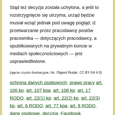
Stąd też decyzja została uchylona, a jeśli to
rozstrzygnięcie się utrzyma, urząd będzie
musiał wziąć jednak pod uwagę pogląd, iż
przetwarzanie przez pracodawcę postów
pracownika — dotyczących pracodawcy, a
opublikowanych na prywatnym koncie w
mediach społecznościowych — jest
usprawiedliwione.
(ujęcie czysto ilustracyjne, fot. Olgierd Rudak, CC-BY-SA 4.0)
Kategorie
Tagi
ochrona danych osobowych
,
prawo pracy
art.
100 kp
,
art. 107 kpa
,
art. 108 kp
,
art. 17
RODO
,
art. 22(1) kp
,
art. 22(2) kp
,
art. 22(3)
kp
,
art. 6 RODO
,
art. 77 kpa
,
art. 9 RODO
,
dane osobowe
,
decyzja
,
Facebook
,