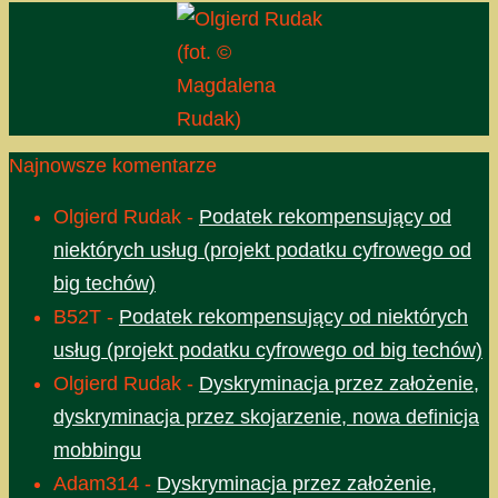
(fot. ©
Magdalena
Rudak)
Najnowsze komentarze
Olgierd Rudak
-
Podatek rekompensujący od
niektórych usług (projekt podatku cyfrowego od
big techów)
B52T
-
Podatek rekompensujący od niektórych
usług (projekt podatku cyfrowego od big techów)
Olgierd Rudak
-
Dyskryminacja przez założenie,
dyskryminacja przez skojarzenie, nowa definicja
mobbingu
Adam314
-
Dyskryminacja przez założenie,