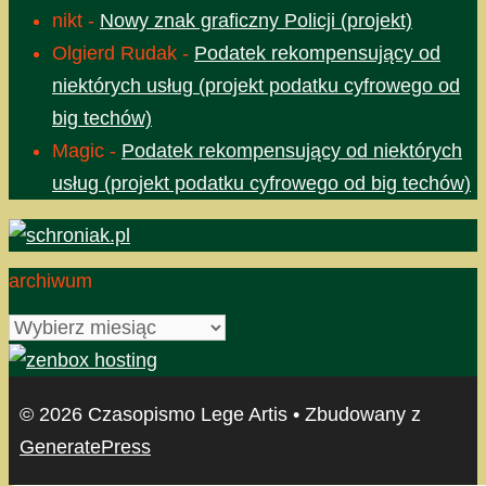
nikt
-
Nowy znak graficzny Policji (projekt)
Olgierd Rudak
-
Podatek rekompensujący od
niektórych usług (projekt podatku cyfrowego od
big techów)
Magic
-
Podatek rekompensujący od niektórych
usług (projekt podatku cyfrowego od big techów)
archiwum
archiwum
© 2026 Czasopismo Lege Artis
• Zbudowany z
GeneratePress