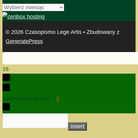
archiwum
© 2026 Czasopismo Lege Artis
• Zbudowany z
GeneratePress
16
0
komentarze są tam :-)
x
Insert