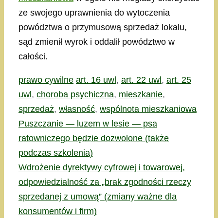
ze swojego uprawnienia do wytoczenia
powództwa o przymusową sprzedaż lokalu,
sąd zmienił wyrok i oddalił powództwo w
całości.
Kategorie
Tagi
prawo cywilne
art. 16 uwl
,
art. 22 uwl
,
art. 25
uwl
,
choroba psychiczna
,
mieszkanie
,
sprzedaż
,
własność
,
wspólnota mieszkaniowa
Puszczanie — luzem w lesie — psa
ratowniczego będzie dozwolone (także
podczas szkolenia)
Wdrożenie dyrektywy cyfrowej i towarowej,
odpowiedzialność za „brak zgodności rzeczy
sprzedanej z umową” (zmiany ważne dla
konsumentów i firm)