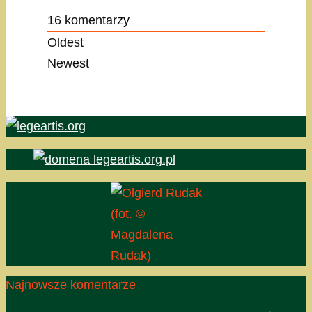
16
komentarzy
Oldest
Newest
(fot. ©
Magdalena
Rudak)
Najnowsze komentarze