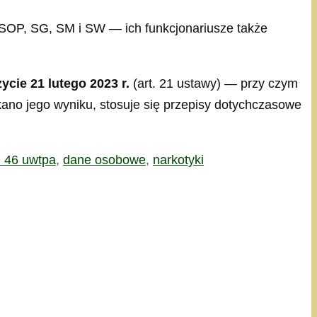
 SOP, SG, SM i SW — ich funkcjonariusze także
ycie 21 lutego 2023 r.
(art. 21 ustawy) — przy czym
skano jego wyniku, stosuje się przepisy dotychczasowe
. 46 uwtpa
,
dane osobowe
,
narkotyki