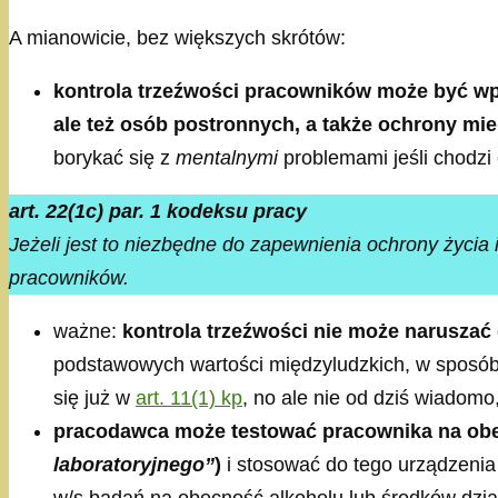
A mianowicie, bez większych skrótów:
kontrola trzeźwości pracowników może być wp
ale też osób postronnych, a także ochrony mie
borykać się z
mentalnymi
problemami jeśli chodz
art. 22(1c) par. 1 kodeksu pracy
Jeżeli jest to niezbędne do zapewnienia ochrony życi
pracowników.
ważne:
kontrola trzeźwości nie może naruszać
podstawowych wartości międzyludzkich, w sposób mo
się już w
art. 11(1) kp
, no ale nie od dziś wiadom
pracodawca może testować pracownika na obec
laboratoryjnego”
)
i stosować do tego urządzenia