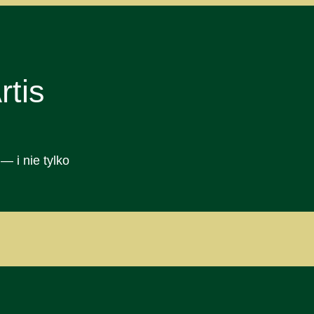
tis
— i nie tylko