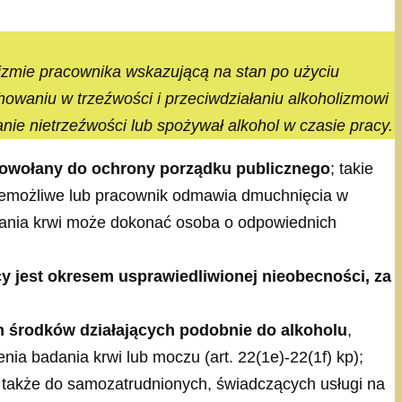
izmie pracownika wskazującą na stan po użyciu
chowaniu w trzeźwości i przeciwdziałaniu alkoholizmowi
anie nietrzeźwości lub spożywał alkohol w czasie pracy.
owołany do ochrony porządku publicznego
; takie
 niemożliwe lub pracownik odmawia dmuchnięcia w
obrania krwi może dokonać osoba o odpowiednich
cy jest okresem usprawiedliwionej nieobecności, za
 środków działających podobnie do alkoholu
,
nia badania krwi lub moczu (art. 22(1e)-22(1f) kp);
— także do samozatrudnionych, świadczących usługi na