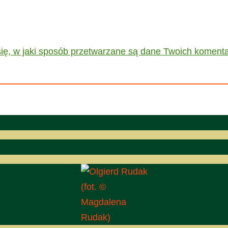
ię, w jaki sposób przetwarzane są dane Twoich komenta
(fot. ©
Magdalena
Rudak)