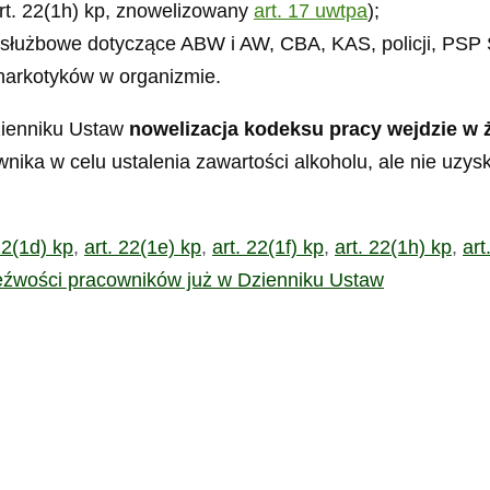
rt. 22(1h) kp, znowelizowany
art. 17 uwtpa
);
 służbowe dotyczące ABW i AW, CBA, KAS, policji, PSP
 narkotyków w organizmie.
zienniku Ustaw
nowelizacja kodeksu pracy wejdzie w ż
wnika w celu ustalenia zawartości alkoholu, ale nie uzy
22(1d) kp
,
art. 22(1e) kp
,
art. 22(1f) kp
,
art. 22(1h) kp
,
art
rzeźwości pracowników już w Dzienniku Ustaw