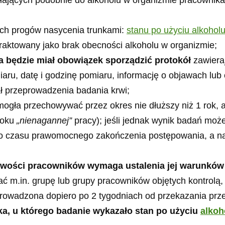
ałających podobnie do alkoholu w organizmie pracownik
ych progów nasycenia trunkami:
stanu po użyciu alkoholu
aktowany jako brak obecności alkoholu w organizmie;
będzie miał obowiązek sporządzić protokół
zawieraj
iaru, datę i godzinę pomiaru, informację o objawach lu
ł przeprowadzenia badania krwi;
mogła przechowywać przez okres nie dłuższy niż 1 rok, 
 roku
„nienagannej”
pracy); jeśli jednak wynik badań mo
o czasu prawomocnego zakończenia postępowania, a nast
źwości pracowników wymaga ustalenia jej warunków 
ać m.in. grupę lub grupy pracowników objętych kontrolą,
wadzona dopiero po 2 tygodniach od przekazania przez 
, u którego badanie wykazało stan po użyciu
alkoh