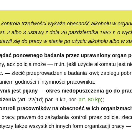
 kontrola trzeźwości wykaże obecność alkoholu w organ
ust. 2 albo 3 ustawy z dnia 26 października 1982 r. o wy
awił się do pracy w stanie po użyciu alkoholu albo w st
ądać ponownego badania przez uprawniony organ p
y, acz policja może — m.in. jeśli użycie alkomatu jest
 etc. — zlecić przeprowadzenie badania krwi; zabiegu p
niem godności i intymności pracownika;
ownik jest pijany — okres niedopuszczenia go do pra
dzenia
(art. 22(1d) par. 9 kp, por.
art. 80 kp
);
ontroli pracowników na obecność w ich organizmach
racy, prawem do zażądania kontroli przez policję, zlece
otyczy także wszystkich innych form organizacji pracy 