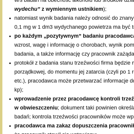
w/s badań na obecność alkoholu lub środków dzi
wydechu”
z wymiennym ustnikiem
);
natomiast wynik badania należy odnosić do znan
0,1 mg w 1 dm3 wydychanego powietrza ma być tr
po każdym „pozytywnym” badaniu pracodawca 
wzrost, wagę i informację o chorobach, wynik pom
badania, a także informację czy pracownik zażąda
protokół z badania stanu trzeźwości firma będzie 
porządkowej, do momentu jej zatarcia (czyli po 1
etc.), pracodawca może przetwarzać informacje d
kp);
wprowadzenie przez pracodawcę kontroli trze
w obwieszczeniu
; dokument taki powinien określ
badań; kontrola trzeźwości pracowników może wpro
pracodawca ma zakaz dopuszczenia pracownika