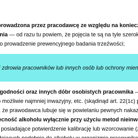
rowadzona przez pracodawcę ze względu na koniecz
nia
— od razu tu powiem, że pojęcia te są na tyle szero
i o prowadzenie prewencyjnego badania trzeźwości;
a i zdrowia pracowników lub innych osób lub ochrony mi
 godności oraz innych dóbr osobistych pracownika
—
żliwie najmniej inwazyjny, etc. (skądinąd art. 22(1c) p
o, że prawodawca lubuje się w powielaniu pewnych naka
ność alkoholu wyłącznie przy użyciu metod nieinw
 posiadające potwierdzenie kalibrację lub wzorcowanie 