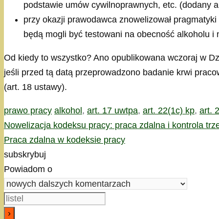
podstawie umów cywilnoprawnych, etc. (dodany a
przy okazji prawodawca znowelizował pragmatyki
będą mogli być testowani na obecność alkoholu i
Od kiedy to wszystko? Ano opublikowana wczoraj w D
jeśli przed tą datą przeprowadzono badanie krwi praco
(art. 18 ustawy).
Kategorie
Tagi
prawo pracy
alkohol
,
art. 17 uwtpa
,
art. 22(1c) kp
,
art. 
Nowelizacja kodeksu pracy: praca zdalna i kontrola t
Praca zdalna w kodeksie pracy
subskrybuj
Powiadom o