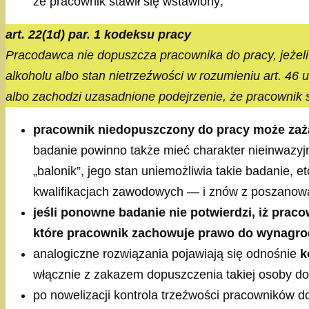
że pracownik stawił się wstawiony;
art. 22(1d) par. 1 kodeksu pracy
Pracodawca nie dopuszcza pracownika do pracy, jeżeli
alkoholu albo stan nietrzeźwości w rozumieniu art. 46 
albo zachodzi uzasadnione podejrzenie, że pracownik st
pracownik niedopuszczony do pracy może zaż
badanie powinno także mieć charakter nieinwazyjn
„balonik”, jego stan uniemożliwia takie badanie,
kwalifikacjach zawodowych — i znów z poszanowa
jeśli ponowne badanie nie potwierdzi, iż prac
które pracownik zachowuje prawo do wynagro
analogiczne rozwiązania pojawiają się odnośnie
k
włącznie z zakazem dopuszczenia takiej osoby do p
po nowelizacji kontrola trzeźwości pracowników d