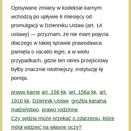
Opisywane zmiany w kodeksie karnym
wchodzą po upływie 6 miesięcy od
promulgacji w Dzienniku Ustaw (art. 14
ustawy) — przyznam, że nie mam pojęcia
dlaczego w takiej sprawie prawodawca
pamięta o
vacatio legis
, a w wielu
przypadkach, gdzie ten okres przejściowy
byłby znacznie istotniejszy, instytucję tę
pomija.
Kategorie
Tagi
prawo karne
art. 156 kk
,
art. 156a kk
,
art.
191b kk
,
Dziennik Ustaw
,
groźba karalna
,
małżeństwo
,
prawo rodzinne
Czy sędzia może orzekać o zdarzeniu, które
mógł widzieć na własne oczy?