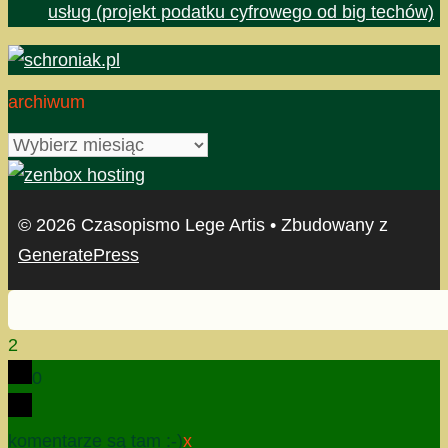
usług (projekt podatku cyfrowego od big techów)
archiwum
archiwum
© 2026 Czasopismo Lege Artis
• Zbudowany z
GeneratePress
2
0
komentarze są tam :-)
x