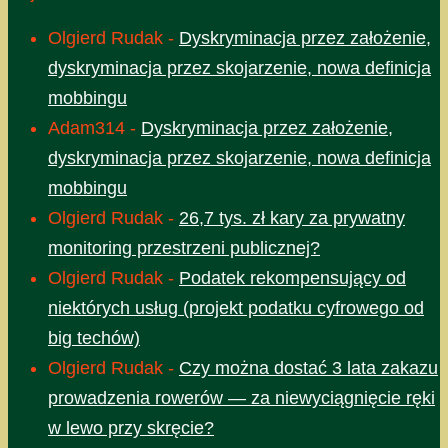
Olgierd Rudak
-
Dyskryminacja przez założenie,
dyskryminacja przez skojarzenie, nowa definicja
mobbingu
Adam314
-
Dyskryminacja przez założenie,
dyskryminacja przez skojarzenie, nowa definicja
mobbingu
Olgierd Rudak
-
26,7 tys. zł kary za prywatny
monitoring przestrzeni publicznej?
Olgierd Rudak
-
Podatek rekompensujący od
niektórych usług (projekt podatku cyfrowego od
big techów)
Olgierd Rudak
-
Czy można dostać 3 lata zakazu
prowadzenia rowerów — za niewyciągnięcie ręki
w lewo przy skręcie?