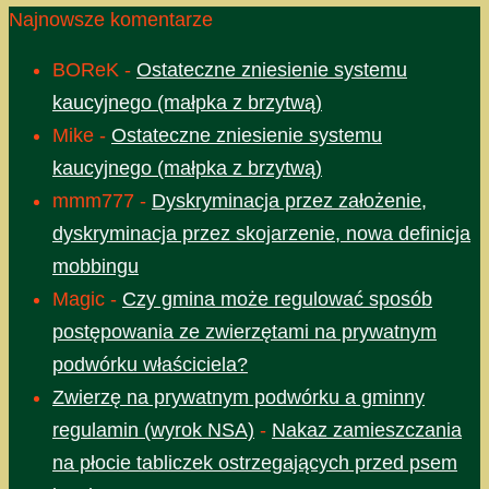
Najnowsze komentarze
BOReK
-
Ostateczne zniesienie systemu
kaucyjnego (małpka z brzytwą)
Mike
-
Ostateczne zniesienie systemu
kaucyjnego (małpka z brzytwą)
mmm777
-
Dyskryminacja przez założenie,
dyskryminacja przez skojarzenie, nowa definicja
mobbingu
Magic
-
Czy gmina może regulować sposób
postępowania ze zwierzętami na prywatnym
podwórku właściciela?
Zwierzę na prywatnym podwórku a gminny
regulamin (wyrok NSA)
-
Nakaz zamieszczania
na płocie tabliczek ostrzegających przed psem