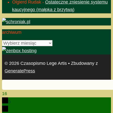
Olgierd Rudak
-
Ostateczne zniesienie systemu
kaucyjnego (małpka z brzytwą)
archiwum
archiwum
© 2026 Czasopismo Lege Artis
• Zbudowany z
GeneratePress
16
0