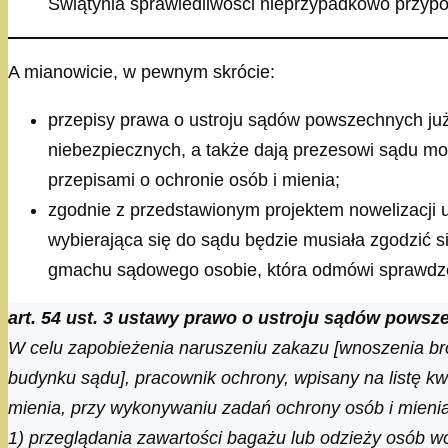
Świątynia sprawiedliwości nieprzypadkowo przypo
A mianowicie, w pewnym skrócie:
przepisy prawa o ustroju sądów powszechnych ju
niebezpiecznych, a także dają prezesowi sądu m
przepisami o ochronie osób i mienia;
zgodnie z przedstawionym projektem nowelizacji 
wybierająca się do sądu będzie musiała zgodzić s
gmachu sądowego osobie, która odmówi sprawdzen
art. 54 ust. 3 ustawy prawo o ustroju sądów pows
W celu zapobieżenia naruszeniu zakazu [wnoszenia br
budynku sądu], pracownik ochrony, wpisany na listę kw
mienia, przy wykonywaniu zadań ochrony osób i mien
1) przeglądania zawartości bagażu lub odzieży osób 