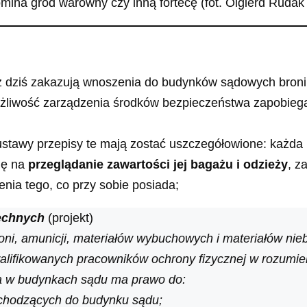
mina gród warowny czy inną fortecę (fot. Olgierd Ruda
ż dziś zakazują wnoszenia do budynków sądowych broni,
ożliwość zarządzenia środków bezpieczeństwa zapobieg
ustawy przepisy te mają zostać uszczegółowione: każda
ię na
przeglądanie zawartości jej bagażu i odzieży
, z
ia tego, co przy sobie posiada;
zechnych
(projekt)
oni, amunicji, materiałów wybuchowych i materiałów ni
alifikowanych pracowników ochrony fizycznej w rozumieni
ia w budynkach sądu ma prawo do:
wchodzących do budynku sądu;