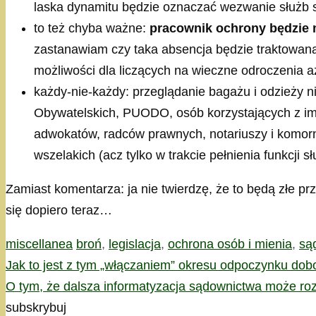
laska dynamitu będzie oznaczać wezwanie służb s
to też chyba ważne:
pracownik ochrony będzie 
zastanawiam czy taka absencja będzie traktowana 
możliwości dla liczących na wieczne odroczenia a
każdy-nie-każdy: przeglądanie bagażu i odzieży n
Obywatelskich, PUODO, osób korzystających z imm
adwokatów, radców prawnych, notariuszy i komorn
wszelakich (acz tylko w trakcie pełnienia funkcji s
Zamiast komentarza: ja nie twierdzę, że to będą złe p
się dopiero teraz…
Kategorie
Tagi
miscellanea
broń
,
legislacja
,
ochrona osób i mienia
,
są
Jak to jest z tym „włączaniem” okresu odpoczynku d
O tym, że dalsza informatyzacja sądownictwa może rozb
subskrybuj