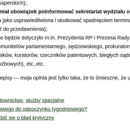
aperskich);
miał obowiązek poinformować sekretariat wydziału
jako usprawiedliwiona i skutkować spadnięciem terminu (
ż do przedawnienia);
ie będzie dotyczyło m.in. Prezydenta RP i Prezesa Rady
unitetów parlamentarnego, sędziowskiego, prokuratorsk
ików, kuratorów, rzeczników patentowych, biegłych sądo
łużbowych), etc.,etc.
rzepisy — moja opinia jest tylko taka, że to śmieszne, 
downictwo
,
służby specjalne
obowego do odpoczynku tygodniowego?
ić się o błąd krytyczny