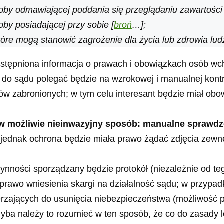
by odmawiającej poddania się przeglądaniu zawartości 
y posiadającej przy sobie [
broń
…];
tóre mogą stanowić zagrożenie dla życia lub zdrowia lud
ostępniona informacja o prawach i obowiązkach osób w
do sądu polegać będzie na wzrokowej i manualnej kontr
ów zabronionych; w tym celu interesant będzie miał ob
w możliwie nieinwazyjny sposób: manualne sprawdze
ednak ochrona będzie miała prawo żądać zdjęcia zewnę
ynności sporządzany będzie protokół (niezależnie od 
 prawo wniesienia skargi na działalność sądu; w przypa
erzających do usunięcia niebezpieczeństwa (możliwość p
yba należy to rozumieć w ten sposób, że co do zasady 