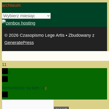
archiwum
archiwum
© 2026 Czasopismo Lege Artis
• Zbudowany z
GeneratePress
11
0
komentarze są tam :-)
x