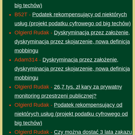
big techów)
B52T
-
Podatek rekompensujący od niektórych
usług (projekt podatku cyfrowego od big techów)
Olgierd Rudak
-
Dyskryminacja przez założenie,
dyskryminacja przez skojarzenie, nowa definicja
mobbingu
Adam314
-
Dyskryminacja przez założenie,
dyskryminacja przez skojarzenie, nowa definicja
mobbingu
Olgierd Rudak
-
26,7 tys. zł kary za prywatny
monitoring przestrzeni publicznej?
Olgierd Rudak
-
Podatek rekompensujący od
niektórych usług (projekt podatku cyfrowego od
big techów)
Olgierd Rudak
-
Czy można dostać 3 lata zakazu