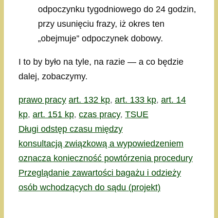
odpoczynku tygodniowego do 24 godzin,
przy usunięciu frazy, iż okres ten
„obejmuje” odpoczynek dobowy.
I to by było na tyle, na razie — a co będzie
dalej, zobaczymy.
Kategorie
Tagi
prawo pracy
art. 132 kp
,
art. 133 kp
,
art. 14
kp
,
art. 151 kp
,
czas pracy
,
TSUE
Długi odstęp czasu między
konsultacją związkową a wypowiedzeniem
oznacza konieczność powtórzenia procedury
Przeglądanie zawartości bagażu i odzieży
osób wchodzących do sądu (projekt)