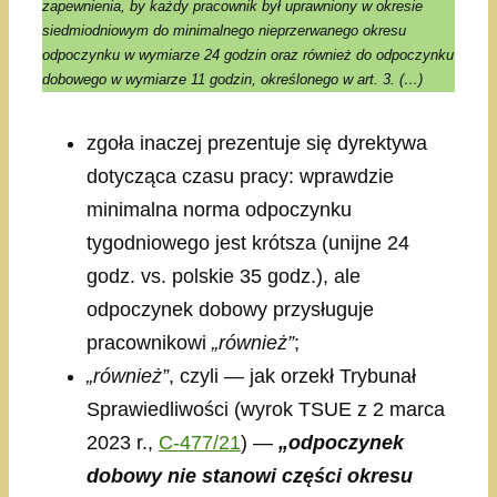
zapewnienia, by każdy pracownik był uprawniony w okresie
siedmiodniowym do minimalnego nieprzerwanego okresu
odpoczynku w wymiarze 24 godzin oraz również do odpoczynku
dobowego w wymiarze 11 godzin, określonego w art. 3. (…)
zgoła inaczej prezentuje się dyrektywa
dotycząca czasu pracy: wprawdzie
minimalna norma odpoczynku
tygodniowego jest krótsza (unijne 24
godz. vs. polskie 35 godz.), ale
odpoczynek dobowy przysługuje
pracownikowi
„również”
;
„również”
, czyli — jak orzekł Trybunał
Sprawiedliwości (wyrok TSUE z 2 marca
2023 r.,
C-477/21
) —
„odpoczynek
dobowy nie stanowi części okresu