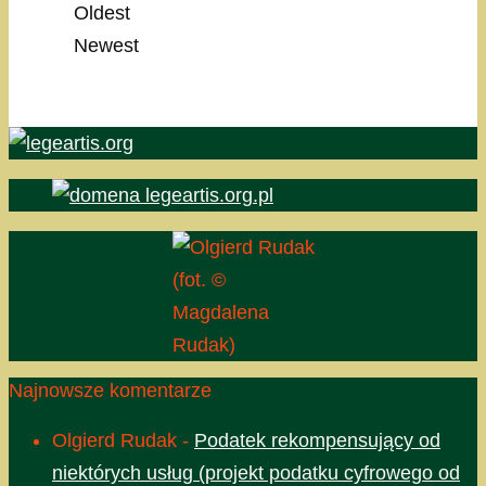
Oldest
Newest
(fot. ©
Magdalena
Rudak)
Najnowsze komentarze
Olgierd Rudak
-
Podatek rekompensujący od
niektórych usług (projekt podatku cyfrowego od