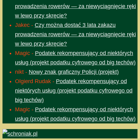
prowadzenia rowerów — za niewyciągnięcie ręki
w lewo przy skręcie?
Jakec
-
Czy można dostać 3 lata zakazu
prowadzenia rowerów — za niewyciągnięcie ręki
w lewo przy skręcie?
Magic
-
Podatek rekompensujący od niektórych
usług (projekt podatku cyfrowego od big techów)
nikt
-
Nowy znak graficzny Policji (projekt)
Olgierd Rudak
-
Podatek rekompensujący od
niektórych usług (projekt podatku cyfrowego od
big techów)
Magic
-
Podatek rekompensujący od niektórych
usług (projekt podatku cyfrowego od big techów)