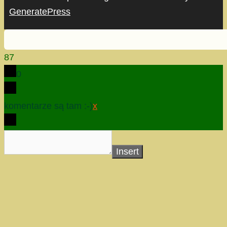
GeneratePress
87
0
komentarze są tam :-)
x
Insert