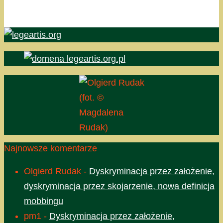
(fot. ©
Magdalena
Rudak)
Najnowsze komentarze
Olgierd Rudak
-
Dyskryminacja przez założenie,
dyskryminacja przez skojarzenie, nowa definicja
mobbingu
pm1
-
Dyskryminacja przez założenie,