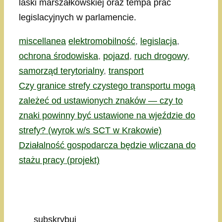
laski marszałkowskiej oraz tempa prac
legislacyjnych w parlamencie.
Kategorie
Tagi
miscellanea
elektromobilność
,
legislacja
,
ochrona środowiska
,
pojazd
,
ruch drogowy
,
samorząd terytorialny
,
transport
Czy granice strefy czystego transportu mogą
zależeć od ustawionych znaków — czy to
znaki powinny być ustawione na wjeździe do
strefy? (wyrok w/s SCT w Krakowie)
Działalność gospodarcza będzie wliczana do
stażu pracy (projekt)
subskrybuj