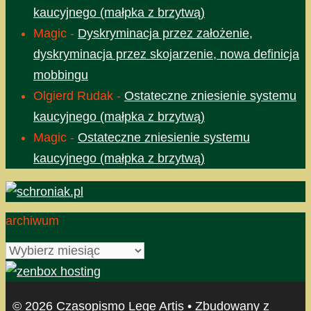
kaucyjnego (małpka z brzytwą)
Magic
-
Dyskryminacja przez założenie,
dyskryminacja przez skojarzenie, nowa definicja
mobbingu
Olgierd Rudak
-
Ostateczne zniesienie systemu
kaucyjnego (małpka z brzytwą)
Magic
-
Ostateczne zniesienie systemu
kaucyjnego (małpka z brzytwą)
archiwum
archiwum
© 2026 Czasopismo Lege Artis
• Zbudowany z