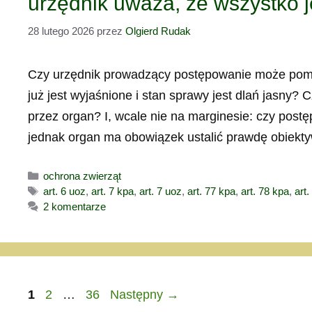
urzędnik uważa, że wszystko j
28 lutego 2026
przez
Olgierd Rudak
Czy urzędnik prowadzący postępowanie może pomi
już jest wyjaśnione i stan sprawy jest dlań jasny?
przez organ? I, wcale nie na marginesie: czy post
jednak organ ma obowiązek ustalić prawdę obiek
Kategorie
ochrona zwierząt
Tagi
art. 6 uoz
,
art. 7 kpa
,
art. 7 uoz
,
art. 77 kpa
,
art. 78 kpa
,
art.
2 komentarze
Strona
Strona
Strona
1
2
…
36
Następny
→