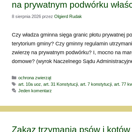
na prywatnym podwórku właśc
8 sierpnia 2026
przez
Olgierd Rudak
Czy władza gminna sięga granic płotu prywatnej p
terytorium gminy? Czy gminny regulamin utrzymani
zwierzę na prywatnym podwórku? I, mocno na margi
domowe? (wyrok Naczelnego Sądu Administracyjnego
Kategorie
ochrona zwierząt
Tagi
art. 10a uoz
,
art. 31 Konstytucji
,
art. 7 konstytucji
,
art. 77 k
Jeden komentarz
Zakaz trzymania psów i kotów