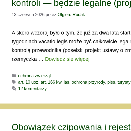
kontroli — będzie legalne (proj
13 czerwca 2026
przez
Olgierd Rudak
A skoro wczoraj było o tym, że już za dwa lata sta
tygodniach vacatio legis może być całkowicie lega
kontrolą przewodnika (poselski projekt ustawy o 
rzemyczka …
Dowiedz się więcej
Kategorie
ochrona zwierząt
Tagi
art. 10 uoz
,
art. 166 kw
,
las
,
ochrona przyrody
,
pies
,
turyst
12 komentarzy
Obowiązek czipowania i rejes