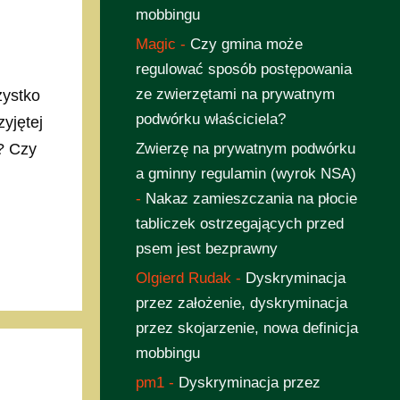
mobbingu
Magic
-
Czy gmina może
regulować sposób postępowania
ze zwierzętami na prywatnym
zystko
podwórku właściciela?
yjętej
? Czy
Zwierzę na prywatnym podwórku
a gminny regulamin (wyrok NSA)
-
Nakaz zamieszczania na płocie
tabliczek ostrzegających przed
psem jest bezprawny
Olgierd Rudak
-
Dyskryminacja
przez założenie, dyskryminacja
przez skojarzenie, nowa definicja
mobbingu
pm1
-
Dyskryminacja przez