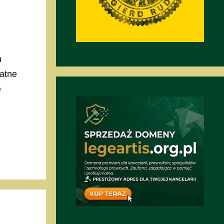
m
watne
ę