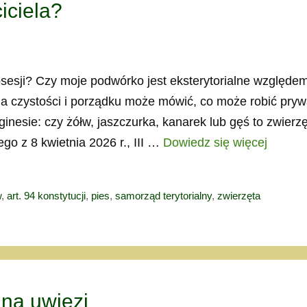
iciela?
osesji? Czy moje podwórko jest eksterytorialne względe
a czystości i porządku może mówić, co może robić pry
nesie: czy żółw, jaszczurka, kanarek lub gęś to zwierz
 z 8 kwietnia 2026 r., III …
Dowiedz się więcej
w
,
art. 94 konstytucji
,
pies
,
samorząd terytorialny
,
zwierzęta
 na uwięzi