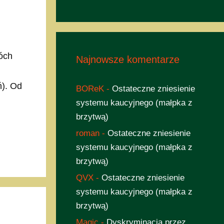
wóch
Najnowsze komentarze
ń). Od
BOReK
-
Ostateczne zniesienie
systemu kaucyjnego (małpka z
brzytwą)
roman
-
Ostateczne zniesienie
systemu kaucyjnego (małpka z
brzytwą)
QVX
-
Ostateczne zniesienie
systemu kaucyjnego (małpka z
brzytwą)
Magic
-
Dyskryminacja przez