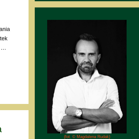
ania
tek
w …
a
(fot. © Magdalena Rudak)