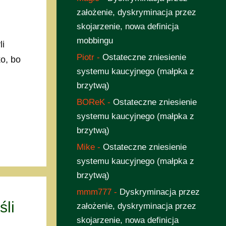
założenie, dyskryminacja przez
skojarzenie, nowa definicja
mobbingu
li
Piotr
-
Ostateczne zniesienie
ko, bo
systemu kaucyjnego (małpka z
brzytwą)
BOReK
-
Ostateczne zniesienie
systemu kaucyjnego (małpka z
brzytwą)
Mike
-
Ostateczne zniesienie
systemu kaucyjnego (małpka z
brzytwą)
mmm777
-
Dyskryminacja przez
li
założenie, dyskryminacja przez
skojarzenie, nowa definicja