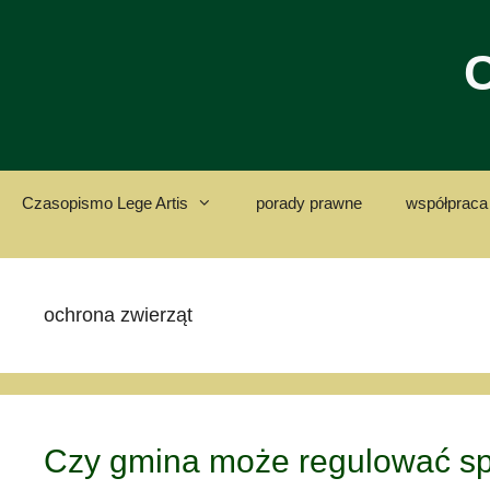
Przejdź
do
C
treści
Czasopismo Lege Artis
porady prawne
współpraca 
ochrona zwierząt
Czy gmina może regulować sp