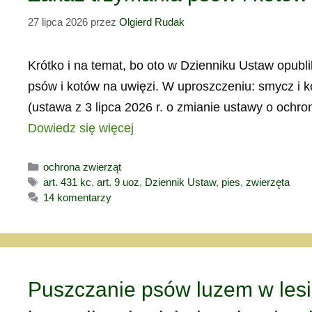
27 lipca 2026
przez
Olgierd Rudak
Krótko i na temat, bo oto w Dzienniku Ustaw opub
psów i kotów na uwięzi. W uproszczeniu: smycz i ko
(ustawa z 3 lipca 2026 r. o zmianie ustawy o ochro
Dowiedz się więcej
Kategorie
ochrona zwierząt
Tagi
art. 431 kc
,
art. 9 uoz
,
Dziennik Ustaw
,
pies
,
zwierzęta
14 komentarzy
Puszczanie psów luzem w le