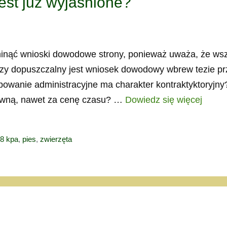
est już wyjaśnione?
nąć wnioski dowodowe strony, ponieważ uważa, że ws
 Czy dopuszczalny jest wniosek dowodowy wbrew tezie prz
ępowanie administracyjne ma charakter kontraktyktoryjny
tywną, nawet za cenę czasu? …
Dowiedz się więcej
 8 kpa
,
pies
,
zwierzęta