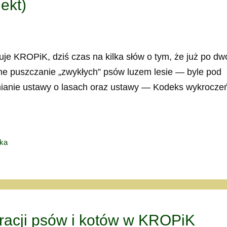
ekt)
rtuje KROPiK, dziś czas na kilka słów o tym, że już po d
lne puszczanie „zwykłych” psów luzem lesie — byle pod
zmianie ustawy o lasach oraz ustawy — Kodeks wykrocze
yka
tracji psów i kotów w KROPiK