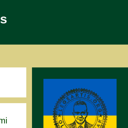
is
mi