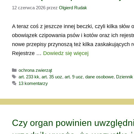
12 czerwca 2026
przez
Olgierd Rudak
A teraz coś z jeszcze innej beczki, czyli kilka sł
obowiązek czipowania psów i kotów oraz ich rejestr
nowe przepisy przynoszą też kilka zaskakujących 
Rejestrze …
Dowiedz się więcej
Kategorie
ochrona zwierząt
Tagi
art. 233 kk
,
art. 35 uoz
,
art. 9 uoz
,
dane osobowe
,
Dziennik
13 komentarzy
Czy organ powinien uwzględni