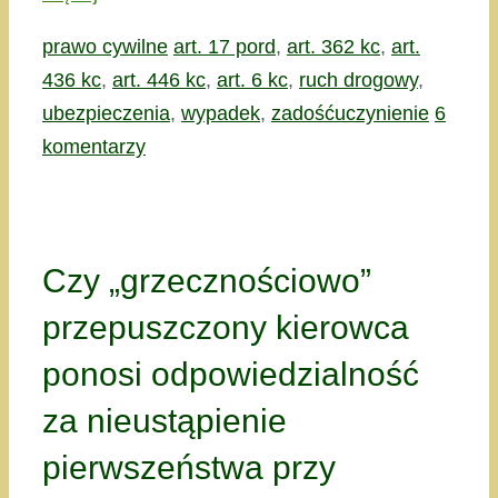
Kategorie
Tagi
prawo cywilne
art. 17 pord
,
art. 362 kc
,
art.
436 kc
,
art. 446 kc
,
art. 6 kc
,
ruch drogowy
,
ubezpieczenia
,
wypadek
,
zadośćuczynienie
6
komentarzy
Czy „grzecznościowo”
przepuszczony kierowca
ponosi odpowiedzialność
za nieustąpienie
pierwszeństwa przy