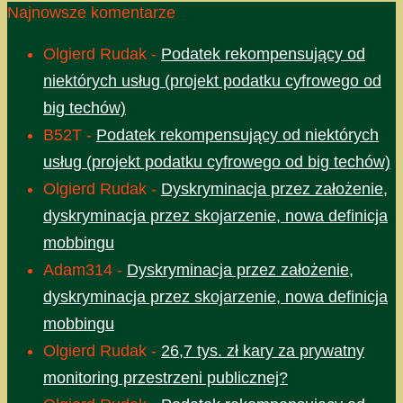
Najnowsze komentarze
Olgierd Rudak
-
Podatek rekompensujący od
niektórych usług (projekt podatku cyfrowego od
big techów)
B52T
-
Podatek rekompensujący od niektórych
usług (projekt podatku cyfrowego od big techów)
Olgierd Rudak
-
Dyskryminacja przez założenie,
dyskryminacja przez skojarzenie, nowa definicja
mobbingu
Adam314
-
Dyskryminacja przez założenie,
dyskryminacja przez skojarzenie, nowa definicja
mobbingu
Olgierd Rudak
-
26,7 tys. zł kary za prywatny
monitoring przestrzeni publicznej?