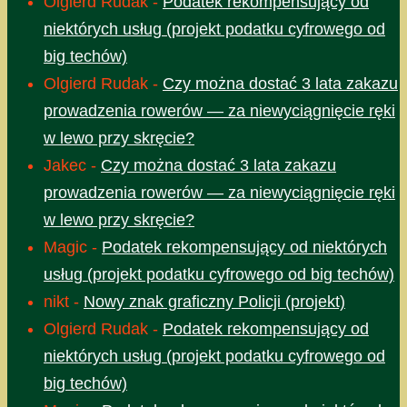
Olgierd Rudak
-
Podatek rekompensujący od
niektórych usług (projekt podatku cyfrowego od
big techów)
Olgierd Rudak
-
Czy można dostać 3 lata zakazu
prowadzenia rowerów — za niewyciągnięcie ręki
w lewo przy skręcie?
Jakec
-
Czy można dostać 3 lata zakazu
prowadzenia rowerów — za niewyciągnięcie ręki
w lewo przy skręcie?
Magic
-
Podatek rekompensujący od niektórych
usług (projekt podatku cyfrowego od big techów)
nikt
-
Nowy znak graficzny Policji (projekt)
Olgierd Rudak
-
Podatek rekompensujący od
niektórych usług (projekt podatku cyfrowego od
big techów)