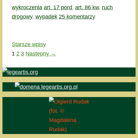
Kategorie
Tagi
wykroczenia
art. 17 pord
,
art. 86 kw
,
ruch
drogowy
,
wypadek
25 komentarzy
Starsze wpisy
Strona
Strona
Strona
1
2
3
Następny
→
(fot. ©
Magdalena
Rudak)