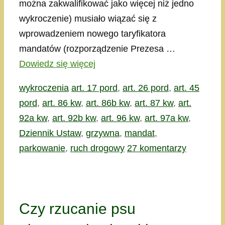
można zakwalifikować jako więcej niż jedno
wykroczenie) musiało wiązać się z
wprowadzeniem nowego taryfikatora
mandatów (rozporządzenie Prezesa …
Dowiedz się więcej
Kategorie
Tagi
wykroczenia
art. 17 pord
,
art. 26 pord
,
art. 45
pord
,
art. 86 kw
,
art. 86b kw
,
art. 87 kw
,
art.
92a kw
,
art. 92b kw
,
art. 96 kw
,
art. 97a kw
,
Dziennik Ustaw
,
grzywna
,
mandat
,
parkowanie
,
ruch drogowy
27 komentarzy
Czy rzucanie psu