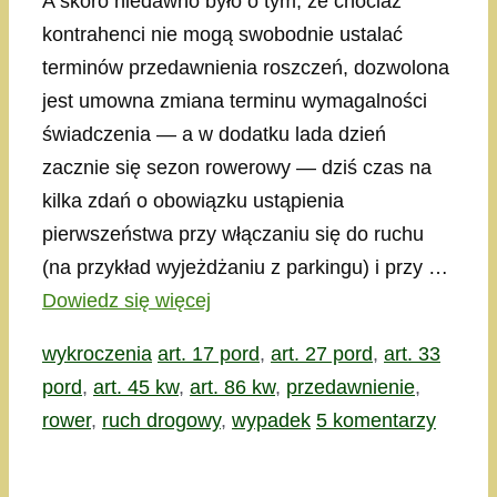
A skoro niedawno było o tym, że chociaż
kontrahenci nie mogą swobodnie ustalać
terminów przedawnienia roszczeń, dozwolona
jest umowna zmiana terminu wymagalności
świadczenia — a w dodatku lada dzień
zacznie się sezon rowerowy — dziś czas na
kilka zdań o obowiązku ustąpienia
pierwszeństwa przy włączaniu się do ruchu
(na przykład wyjeżdżaniu z parkingu) i przy …
Dowiedz się więcej
Kategorie
Tagi
wykroczenia
art. 17 pord
,
art. 27 pord
,
art. 33
pord
,
art. 45 kw
,
art. 86 kw
,
przedawnienie
,
rower
,
ruch drogowy
,
wypadek
5 komentarzy