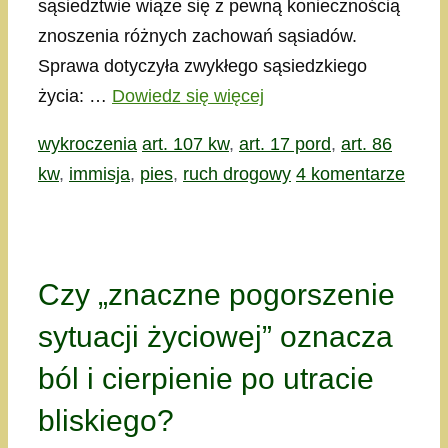
sąsiedztwie wiąże się z pewną koniecznością
znoszenia różnych zachowań sąsiadów.
Sprawa dotyczyła zwykłego sąsiedzkiego
życia: …
Dowiedz się więcej
Kategorie
Tagi
wykroczenia
art. 107 kw
,
art. 17 pord
,
art. 86
kw
,
immisja
,
pies
,
ruch drogowy
4 komentarze
Czy „znaczne pogorszenie
sytuacji życiowej” oznacza
ból i cierpienie po utracie
bliskiego?