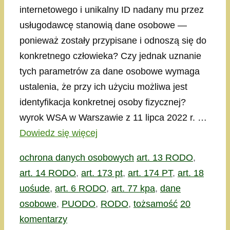
internetowego i unikalny ID nadany mu przez
usługodawcę stanowią dane osobowe —
ponieważ zostały przypisane i odnoszą się do
konkretnego człowieka? Czy jednak uznanie
tych parametrów za dane osobowe wymaga
ustalenia, że przy ich użyciu możliwa jest
identyfikacja konkretnej osoby fizycznej?
wyrok WSA w Warszawie z 11 lipca 2022 r. …
Dowiedz się więcej
Kategorie
Tagi
ochrona danych osobowych
art. 13 RODO
,
art. 14 RODO
,
art. 173 pt
,
art. 174 PT
,
art. 18
uośude
,
art. 6 RODO
,
art. 77 kpa
,
dane
osobowe
,
PUODO
,
RODO
,
tożsamość
20
komentarzy