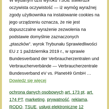
W wydanym dziś wyroku TSUE stwierdził
oczywista oczywistość — iż wymóg wyraźnej
zgody użytkownika na instalowanie cookies na
jego urządzeniu oznacza, że nie jest
dopuszczalne wyrażenie zezwolenia na
podstawie domyślnie zaznaczonych
„ptaszków”. wyrok Trybunału Sprawiedliwości
EU z 1 października 2019 r., w sprawie
Bundesverband der Verbraucherzentralen und
Verbraucherverbände — Verbraucherzentrale
Bundesverband eV vs. Planet49 GmbH …
Dowiedz się więcej
Kategorie
Tagi
ochrona danych osobowych
art. 173 pt
,
art.
174 PT
,
marketing
,
prywatność
,
reklama
,
RODO
,
TSUE
,
usługi elektroniczne
12