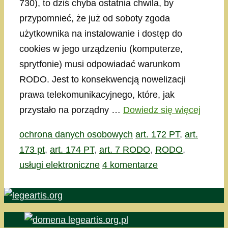
730), to dziś chyba ostatnia chwila, by
przypomnieć, że już od soboty zgoda
użytkownika na instalowanie i dostęp do
cookies w jego urządzeniu (komputerze,
sprytfonie) musi odpowiadać warunkom
RODO. Jest to konsekwencją nowelizacji
prawa telekomunikacyjnego, które, jak
przystało na porządny …
Dowiedz się więcej
Kategorie
Tagi
ochrona danych osobowych
art. 172 PT
,
art.
173 pt
,
art. 174 PT
,
art. 7 RODO
,
RODO
,
usługi elektroniczne
4 komentarze