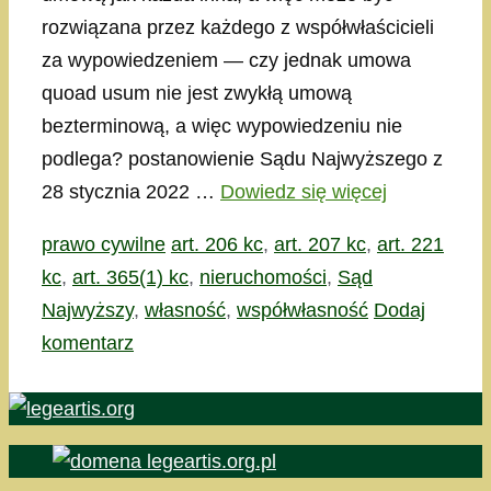
rozwiązana przez każdego z współwłaścicieli
za wypowiedzeniem — czy jednak umowa
quoad usum nie jest zwykłą umową
bezterminową, a więc wypowiedzeniu nie
podlega? postanowienie Sądu Najwyższego z
28 stycznia 2022 …
Dowiedz się więcej
Kategorie
Tagi
prawo cywilne
art. 206 kc
,
art. 207 kc
,
art. 221
kc
,
art. 365(1) kc
,
nieruchomości
,
Sąd
Najwyższy
,
własność
,
współwłasność
Dodaj
komentarz