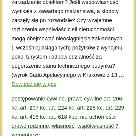
zarządzanie obiektem? Jeśli współwłasność
wynikała z zawartego małżeństwa, a kłopoty
zaczęły się po rozwodzie? Czy wzajemne
rozliczenia współwłaścicieli nieruchomości
mogą obejmować nieosiągnięcie zakładanych
(i wcześniej osiąganych) pożytków z wynajmu
pokoi turystom i odpowiedzialność za
pogorszenie stanu technicznego budynku?
(wyrok Sądu Apelacyjnego w Krakowie z 13 …
Dowiedz się więcej
Kategorie
Tagi
postępowanie cywilne
,
prawo cywilne
art. 206
kc
,
art. 207 kc
,
art. 224 kc
,
art. 225 kc
,
art. 229
kc
,
art. 415 kc
,
art. 618 kpc
,
nieruchomości
,
prawo rodzinne
,
własność
,
współwłasność
7
komentarzy