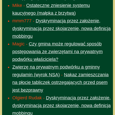
Mike
-
Ostateczne zniesienie systemu
kaucyjnego (małpka z brzytwą)
mmm777
-
Dyskryminacja przez założenie,
dyskryminacja przez skojarzenie, nowa definicja
mobbingu
Magic
-
Czy gmina może regulować sposób
postępowania ze zwierzętami na prywatnym
podwórku właściciela?
Zwierzę na prywatnym podwórku a gminny
regulamin (wyrok NSA)
-
Nakaz zamieszczania
na płocie tabliczek ostrzegających przed psem
jest bezprawny
Olgierd Rudak
-
Dyskryminacja przez założenie,
dyskryminacja przez skojarzenie, nowa definicja
mobbingu