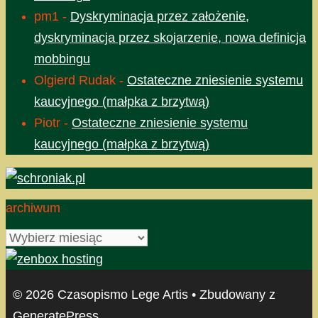
pm1
-
Dyskryminacja przez założenie,
dyskryminacja przez skojarzenie, nowa definicja
mobbingu
Olgierd Rudak
-
Ostateczne zniesienie systemu
kaucyjnego (małpka z brzytwą)
Piotr
-
Ostateczne zniesienie systemu
kaucyjnego (małpka z brzytwą)
archiwum
archiwum
© 2026 Czasopismo Lege Artis
• Zbudowany z
GeneratePress