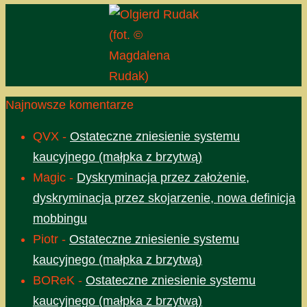
(fot. ©
Magdalena
Rudak)
Najnowsze komentarze
QVX
-
Ostateczne zniesienie systemu
kaucyjnego (małpka z brzytwą)
Magic
-
Dyskryminacja przez założenie,
dyskryminacja przez skojarzenie, nowa definicja
mobbingu
Piotr
-
Ostateczne zniesienie systemu
kaucyjnego (małpka z brzytwą)
BOReK
-
Ostateczne zniesienie systemu
kaucyjnego (małpka z brzytwą)