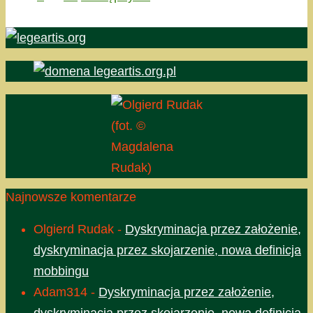
(fot. ©
Magdalena
Rudak)
Najnowsze komentarze
Olgierd Rudak
-
Dyskryminacja przez założenie,
dyskryminacja przez skojarzenie, nowa definicja
mobbingu
Adam314
-
Dyskryminacja przez założenie,
dyskryminacja przez skojarzenie, nowa definicja