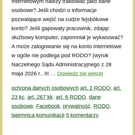
internetowym należy traktować jako dane
osobowe? Jeśli chodzi o informacje
pozwalające wejść na cudze fejsbókowe
konto? Jeśli gapowaty pracownik, zdając
służbowy komputer, zapomniał je wykasować?
A może zalogowanie się na konto internetowe
w ogóle nie podlega pod RODO? (wyrok
Naczelnego Sądu Administracyjnego z 28
maja 2026 r., III …
Dowiedz się więcej
Kategorie
Tagi
ochrona danych osobowych
art. 2 RODO
,
art.
23 kc
,
art. 267 kk
,
art. 6 RODO
,
dane
osobowe
,
Facebook
,
prywatność
,
RODO
,
tajemnica komunikacji
5 komentarzy