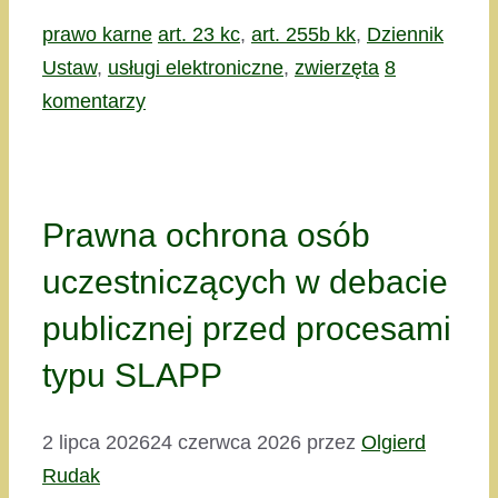
Kategorie
Tagi
prawo karne
art. 23 kc
,
art. 255b kk
,
Dziennik
Ustaw
,
usługi elektroniczne
,
zwierzęta
8
komentarzy
Prawna ochrona osób
uczestniczących w debacie
publicznej przed procesami
typu SLAPP
2 lipca 2026
24 czerwca 2026
przez
Olgierd
Rudak