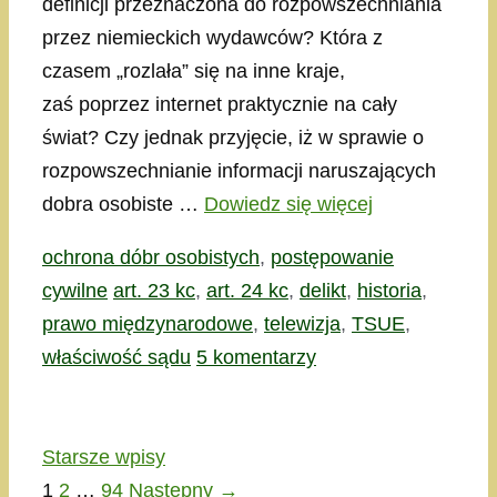
definicji przeznaczona do rozpowszechniania
przez niemieckich wydawców? Która z
czasem „rozlała” się na inne kraje,
zaś poprzez internet praktycznie na cały
świat? Czy jednak przyjęcie, iż w sprawie o
rozpowszechnianie informacji naruszających
dobra osobiste …
Dowiedz się więcej
Kategorie
ochrona dóbr osobistych
,
postępowanie
Tagi
cywilne
art. 23 kc
,
art. 24 kc
,
delikt
,
historia
,
prawo międzynarodowe
,
telewizja
,
TSUE
,
właściwość sądu
5 komentarzy
Starsze wpisy
Strona
Strona
Strona
1
2
…
94
Następny
→