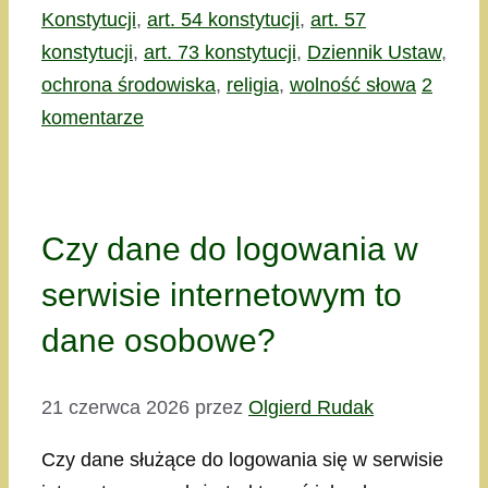
Konstytucji
,
art. 54 konstytucji
,
art. 57
konstytucji
,
art. 73 konstytucji
,
Dziennik Ustaw
,
ochrona środowiska
,
religia
,
wolność słowa
2
komentarze
Czy dane do logowania w
serwisie internetowym to
dane osobowe?
21 czerwca 2026
przez
Olgierd Rudak
Czy dane służące do logowania się w serwisie