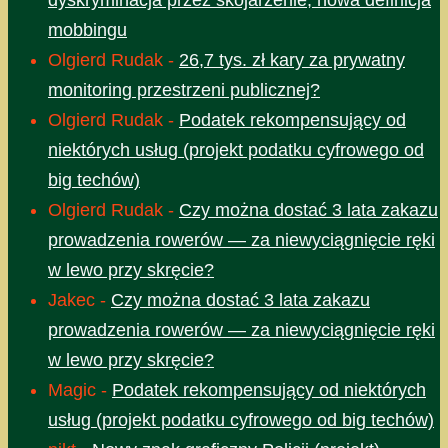
mobbingu
Olgierd Rudak
-
26,7 tys. zł kary za prywatny
monitoring przestrzeni publicznej?
Olgierd Rudak
-
Podatek rekompensujący od
niektórych usług (projekt podatku cyfrowego od
big techów)
Olgierd Rudak
-
Czy można dostać 3 lata zakazu
prowadzenia rowerów — za niewyciągnięcie ręki
w lewo przy skręcie?
Jakec
-
Czy można dostać 3 lata zakazu
prowadzenia rowerów — za niewyciągnięcie ręki
w lewo przy skręcie?
Magic
-
Podatek rekompensujący od niektórych
usług (projekt podatku cyfrowego od big techów)