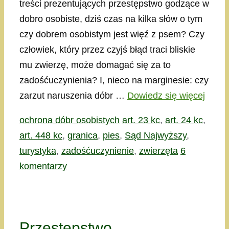
treści prezentujących przestępstwo godzące w
dobro osobiste, dziś czas na kilka słów o tym
czy dobrem osobistym jest więź z psem? Czy
człowiek, który przez czyjś błąd traci bliskie
mu zwierzę, może domagać się za to
zadośćuczynienia? I, nieco na marginesie: czy
zarzut naruszenia dóbr …
Dowiedz się więcej
Kategorie
Tagi
ochrona dóbr osobistych
art. 23 kc
,
art. 24 kc
,
art. 448 kc
,
granica
,
pies
,
Sąd Najwyższy
,
turystyka
,
zadośćuczynienie
,
zwierzęta
6
komentarzy
Przestępstwo