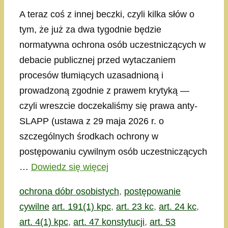
A teraz coś z innej beczki, czyli kilka słów o
tym, że już za dwa tygodnie będzie
normatywna ochrona osób uczestniczących w
debacie publicznej przed wytaczaniem
procesów tłumiących uzasadnioną i
prowadzoną zgodnie z prawem krytyką —
czyli wreszcie doczekaliśmy się prawa anty-
SLAPP (ustawa z 29 maja 2026 r. o
szczególnych środkach ochrony w
postępowaniu cywilnym osób uczestniczących
…
Dowiedz się więcej
Kategorie
ochrona dóbr osobistych
,
postępowanie
Tagi
cywilne
art. 191(1) kpc
,
art. 23 kc
,
art. 24 kc
,
art. 4(1) kpc
,
art. 47 konstytucji
,
art. 53