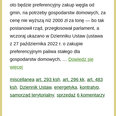
oto będzie preferencyjny zakup węgla od
gmin, na potrzeby gospodarstw domowych, za
cenę nie wyższą niż 2000 zł za tonę — bo tak
postanowił rząd, przegłosował parlament, a
wczoraj ukazano w Dzienniku Ustaw (ustawa
z 27 października 2022 r. o zakupie
preferencyjnym paliwa stałego dla
gospodarstw domowych, …
Dowiedz się
więcej
Kategorie
Tagi
miscellanea
art. 293 ksh
,
art. 296 kk
,
art. 483
ksh
,
Dziennik Ustaw
,
energetyka
,
kontratyp
,
samorząd terytorialny
,
sprzedaż
6 komentarzy