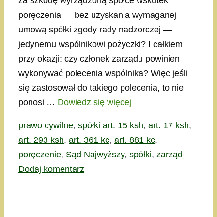
za szkodę wyrządzoną spółce wskutek
poręczenia — bez uzyskania wymaganej
umową spółki zgody rady nadzorczej —
jedynemu wspólnikowi pożyczki? I całkiem
przy okazji: czy członek zarządu powinien
wykonywać polecenia wspólnika? Więc jeśli
się zastosował do takiego polecenia, to nie
ponosi …
Dowiedz się więcej
Kategorie
Tagi
prawo cywilne
,
spółki
art. 15 ksh
,
art. 17 ksh
,
art. 293 ksh
,
art. 361 kc
,
art. 881 kc
,
poręczenie
,
Sąd Najwyższy
,
spółki
,
zarząd
Dodaj komentarz