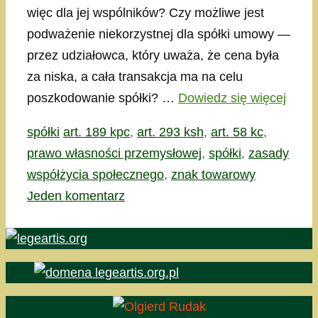
więc dla jej wspólników? Czy możliwe jest
podważenie niekorzystnej dla spółki umowy —
przez udziałowca, który uważa, że cena była
za niska, a cała transakcja ma na celu
poszkodowanie spółki? …
Dowiedz się więcej
Kategorie
Tagi
spółki
art. 189 kpc
,
art. 293 ksh
,
art. 58 kc
,
prawo własności przemysłowej
,
spółki
,
zasady
współżycia społecznego
,
znak towarowy
Jeden komentarz