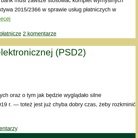
 czy bank musi zawsze stosować komplet wymyślnych
ektywa 2015/2366 w sprawie usług płatniczych w
ięcej
płatnicze
2 komentarze
elektronicznej (PSD2)
ch oraz o tym jak będzie wyglądało silne
9 r. — toteż jest już chyba dobry czas, żeby rozkminić
entarzy