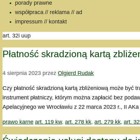
porady prawne
współpraca // reklama // ad
impressum // kontakt
art. 32i uup
Płatność skradzioną kartą zbliż
4 sierpnia 2023
przez
Olgierd Rudak
Czy płatność skradzioną kartą zbliżeniową może być 
instrument płatniczy, którym można zapłacić bez pod
Apelacyjnego we Wrocławiu z 22 marca 2023 r., II AK
Kategorie
Tagi
prawo karne
art. 119 kw
,
art. 278 kk
,
art. 279 kk
,
art. 3