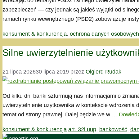
Wracając do tematyki PSD2 i silnego uwierzytelniania 
zabezpieczeń — czy jednak są jakieś wyjątki od silne
ramach rynku wewnętrznego (PSD2) zobowiązuje insty
Kategorie
konsument & konkurencja
,
ochrona danych osobowych
Silne uwierzytelnienie użytkown
21 lipca 2026
30 lipca 2019
przez
Olgierd Rudak
Od kilku dni banki szturmują nas informacjami o zmian
uwierzytelnienie użytkownika w kontekście wdrożenia d
temat od strony prawnej. Dalej będzie we w …
Dowiedz
Kategorie
Tagi
konsument & konkurencja
art. 32i uup
,
bankowość
,
dan