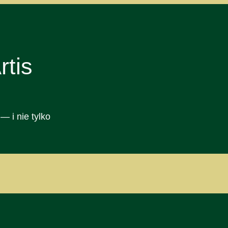
tis
— i nie tylko