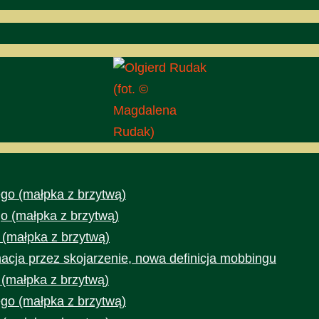
(fot. ©
Magdalena
Rudak)
go (małpka z brzytwą)
o (małpka z brzytwą)
 (małpka z brzytwą)
acja przez skojarzenie, nowa definicja mobbingu
 (małpka z brzytwą)
go (małpka z brzytwą)