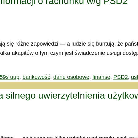
informacji o rachunku w/g PSD2
ją się różne zapowiedzi — a ludzie się buntują, że pań
kilka akapitów o tym czym jest świadczenie usługi dost
 59s uup
,
bankowość
,
dane osobowe
,
finanse
,
PSD2
,
us
 silnego uwierzytelnienia użytk