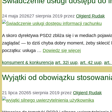
Świadczenie usługi dostępu do 
24 maja 2026
27 sierpnia 2019
przez
Olgierd Rudak
A skoro dyrektywa PSD2 zbliża się i w mediach pojawia
zaglądać — to dziś chyba dobry moment, żeby sklecić 
początku: usługa …
Dowiedz się więcej
Kategorie
Tagi
konsument & konkurencja
art. 32i uup
,
art. 42 uup
,
art.
Wyjątki od obowiązku stosowania
21 lipca 2026
5 sierpnia 2019
przez
Olgierd Rudak