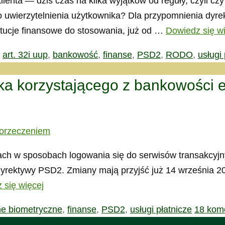
klienta — dziś czas na kilka wyjątków od reguły, czyli
go uwierzytelnienia użytkownika? Dla przypomnienia dyr
tucje finansowe do stosowania, już od …
Dowiedz się w
Tagi
art. 32i uup
,
bankowość
,
finanse
,
PSD2
,
RODO
,
usługi 
ika korzystającego z bankowości 
ach w sposobach logowania się do serwisów transakcyjny
yrektywy PSD2. Zmiany mają przyjść już 14 września 201
 się więcej
e biometryczne
,
finanse
,
PSD2
,
usługi płatnicze
18 kom