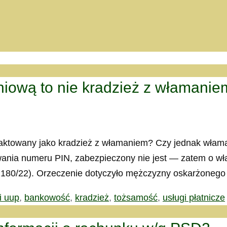
eniową to nie kradzież z włamanie
traktowany jako kradzież z włamaniem? Czy jednak włam
awania numeru PIN, zabezpieczony nie jest — zatem o 
a 180/22). Orzeczenie dotyczyło mężczyzny oskarżoneg
2i uup
,
bankowość
,
kradzież
,
tożsamość
,
usługi płatnicze