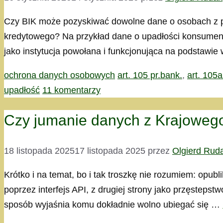
Czy BIK może pozyskiwać dowolne dane o osobach z po
kredytowego? Na przykład dane o upadłości konsumenc
jako instytucja powołana i funkcjonująca na podstawi
Kategorie
Tagi
ochrona danych osobowych
art. 105 pr.bank.
,
art. 105a
upadłość
11 komentarzy
Czy jumanie danych z Krajoweg
18 listopada 2025
17 listopada 2025
przez
Olgierd Rud
Krótko i na temat, bo i tak troszkę nie rozumiem: opu
poprzez interfejs API, z drugiej strony jako przęste
sposób wyjaśnia komu dokładnie wolno ubiegać się …