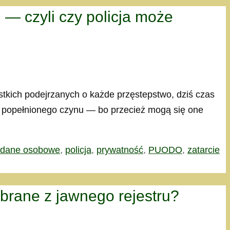
 — czyli czy policja może
stkich podejrzanych o każde przęstepstwo, dziś czas
mu popełnionego czynu — bo przecież mogą się one
dane osobowe
,
policja
,
prywatność
,
PUODO
,
zatarcie
rane z jawnego rejestru?