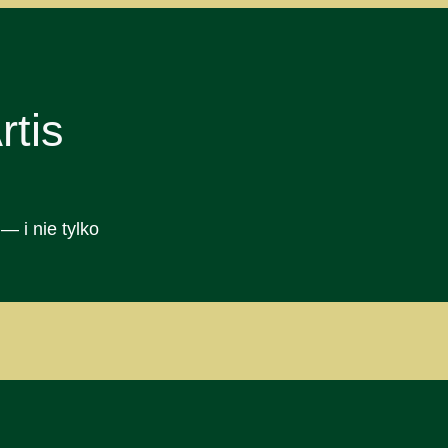
tis
— i nie tylko