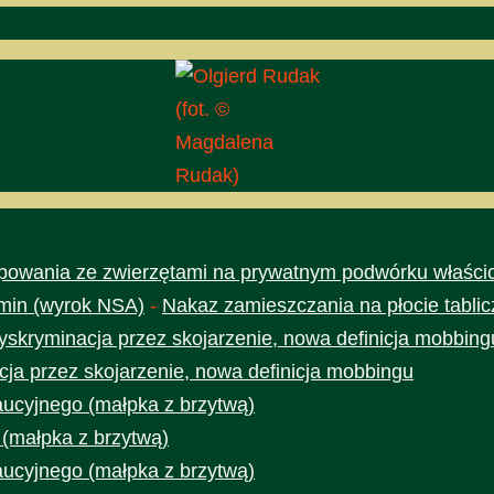
(fot. ©
Magdalena
Rudak)
owania ze zwierzętami na prywatnym podwórku właścic
min (wyrok NSA)
-
Nakaz zamieszczania na płocie tabli
yskryminacja przez skojarzenie, nowa definicja mobbing
cja przez skojarzenie, nowa definicja mobbingu
aucyjnego (małpka z brzytwą)
 (małpka z brzytwą)
aucyjnego (małpka z brzytwą)