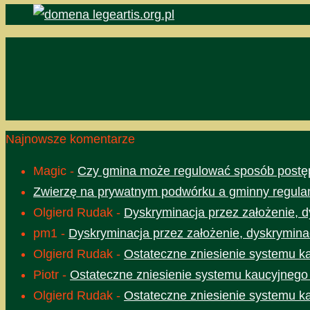
Najnowsze komentarze
Magic
-
Czy gmina może regulować sposób postęp
Zwierzę na prywatnym podwórku a gminny regula
Olgierd Rudak
-
Dyskryminacja przez założenie, d
pm1
-
Dyskryminacja przez założenie, dyskrymina
Olgierd Rudak
-
Ostateczne zniesienie systemu k
Piotr
-
Ostateczne zniesienie systemu kaucyjnego
Olgierd Rudak
-
Ostateczne zniesienie systemu k