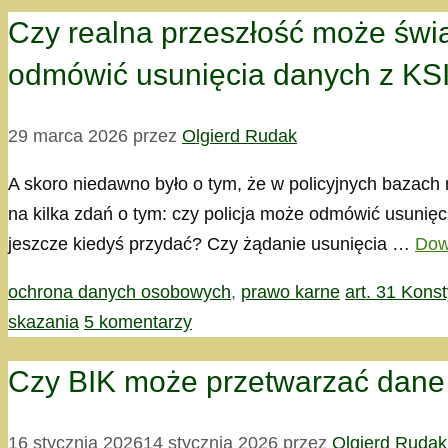
Czy realna przeszłość może świa
odmówić usunięcia danych z KS
29 marca 2026
przez
Olgierd Rudak
A skoro niedawno było o tym, że w policyjnych bazach
na kilka zdań o tym: czy policja może odmówić usunię
jeszcze kiedyś przydać? Czy żądanie usunięcia …
Dow
Kategorie
Tagi
ochrona danych osobowych
,
prawo karne
art. 31 Konst
skazania
5 komentarzy
Czy BIK może przetwarzać dane 
16 stycznia 2026
14 stycznia 2026
przez
Olgierd Rudak