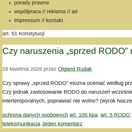
porady prawne
współpraca // reklama // ad
impressum // kontakt
art. 51 Konstytucji
Czy naruszenia „sprzed RODO”
26 kwietnia 2026
przez
Olgierd Rudak
Czy sprawy „sprzed RODO” można oceniać według przep
Czy jednak zastosowanie RODO do naruszeń wcześniejs
intertemporalnych, poprawiać nie wolno? (wyrok Naczel
Kategorie
Tagi
ochrona danych osobowych
art. 105 kpa
,
art. 5 RODO
telekomunikacja
Jeden komentarz