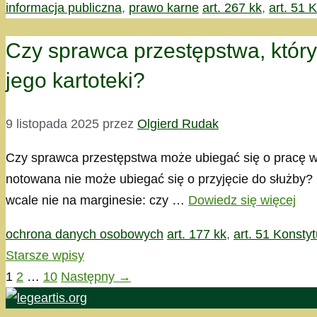
Kategorie
Tagi
informacja publiczna
,
prawo karne
art. 267 kk
,
art. 51 K
Czy sprawca przestępstwa, który
jego kartoteki?
9 listopada 2025
przez
Olgierd Rudak
Czy sprawca przestępstwa może ubiegać się o pracę w 
notowana nie może ubiegać się o przyjęcie do służby
wcale nie na marginesie: czy …
Dowiedz się więcej
Kategorie
Tagi
ochrona danych osobowych
art. 177 kk
,
art. 51 Konstyt
Starsze wpisy
Strona
Strona
Strona
1
2
…
10
Następny
→