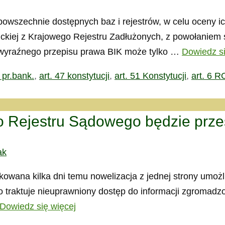
wszechnie dostępnych baz i rejestrów, w celu oceny ic
kiej z Krajowego Rejestru Zadłużonych, z powołaniem 
e wyraźnego przepisu prawa BIK może tylko …
Dowiedz si
 pr.bank.
,
art. 47 konstytucji
,
art. 51 Konstytucji
,
art. 6 
o Rejestru Sądowego będzie prz
ak
blikowana kilka dni temu nowelizacja z jednej strony um
pstwo traktuje nieuprawniony dostęp do informacji zgro
Dowiedz się więcej