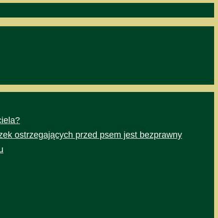
iela?
czek ostrzegających przed psem jest bezprawny
u