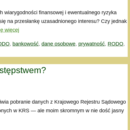
h wiarygodności finansowej i ewentualnego ryzyka
się na przesłankę uzasadnionego interesu? Czy jednak
ę więcej
RODO
,
bankowość
,
dane osobowe
,
prywatność
,
RODO
,
estępstwem?
ożliwia pobranie danych z Krajowego Rejestru Sądowego
madzonych w KRS — ale moim skromnym w nie dość jasny