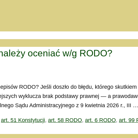
 należy oceniać w/g RODO?
isów RODO? Jeśli doszło do błędu, którego skutkiem j
zych wyklucza brak podstawy prawnej — a prawodawcy, 
nego Sądu Administracyjnego z 9 kwietnia 2026 r., III 
,
art. 51 Konstytucji
,
art. 58 RODO
,
art. 6 RODO
,
art. 9