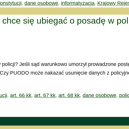
onstytucji
,
dane osobowe
,
informatyzacja
,
Krajowy Reje
 chce się ubiegać o posadę w pol
policji? Jeśli sąd warunkowo umorzył prowadzone postęp
? Czy PUODO może nakazać usunięcie danych z policyjne
ucji
,
art. 66 kk
,
art. 67 kk
,
art. 68 kk
,
dane osobowe
,
poli