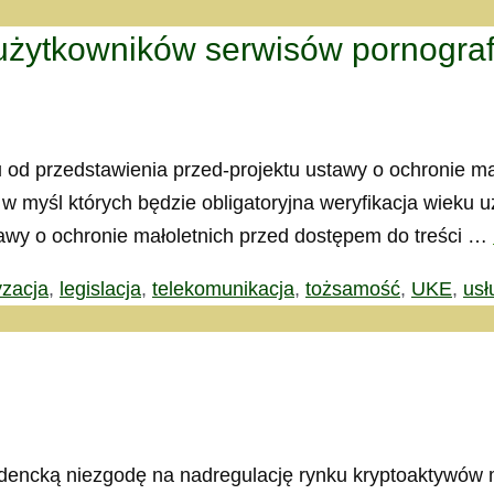
 użytkowników serwisów pornogra
ku od przedstawienia przed-projektu ustawy o ochronie m
 w myśl których będzie obligatoryjna weryfikacja wiek
awy o ochronie małoletnich przed dostępem do treści …
yzacja
,
legislacja
,
telekomunikacja
,
tożsamość
,
UKE
,
usł
dencką niezgodę na nadregulację rynku kryptoaktywów m