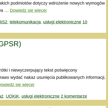
i jakich podmiotów dotyczy wdrożenie nowych wymogów
awa …
Dowiedz się więcej
IS2
,
telekomunikacja
,
usługi elektroniczne
10
 (GPSR)
tki i niewyczerpujący tekst poświęcony
rawo wydać nakaz usunięcia publikowanych informacji,
owiedz się więcej
aż
,
UOKiK
,
usługi elektroniczne
2 komentarze