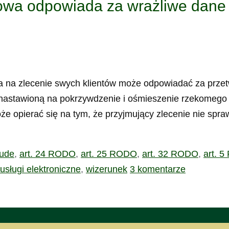
iowa odpowiada za wrażliwe dane
nia na zlecenie swych klientów może odpowiadać za prz
ką nastawioną na pokrzywdzenie i ośmieszenie rzekomeg
e opierać się na tym, że przyjmujący zlecenie nie spra
śude
,
art. 24 RODO
,
art. 25 RODO
,
art. 32 RODO
,
art. 
usługi elektroniczne
,
wizerunek
3 komentarze