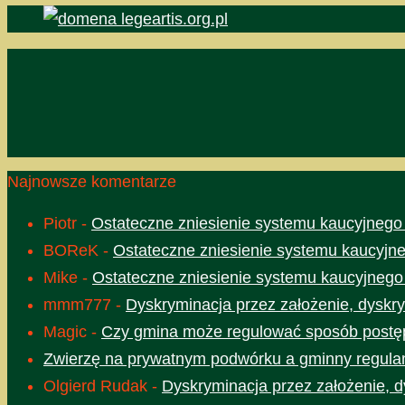
Najnowsze komentarze
Piotr
-
Ostateczne zniesienie systemu kaucyjnego
BOReK
-
Ostateczne zniesienie systemu kaucyjne
Mike
-
Ostateczne zniesienie systemu kaucyjnego
mmm777
-
Dyskryminacja przez założenie, dyskry
Magic
-
Czy gmina może regulować sposób postęp
Zwierzę na prywatnym podwórku a gminny regula
Olgierd Rudak
-
Dyskryminacja przez założenie, d