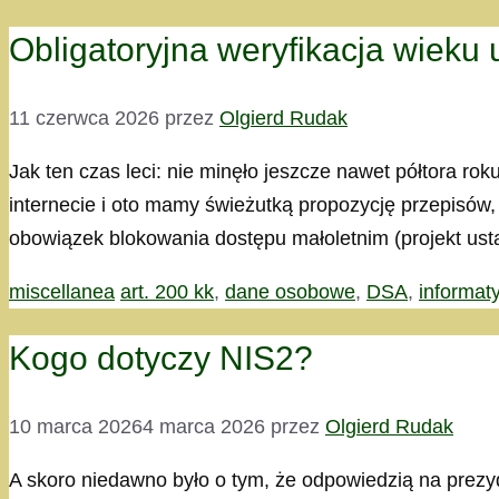
Obligatoryjna weryfikacja wieku
11 czerwca 2026
przez
Olgierd Rudak
Jak ten czas leci: nie minęło jeszcze nawet półtora ro
internecie i oto mamy świeżutką propozycję przepisów,
obowiązek blokowania dostępu małoletnim (projekt ust
Kategorie
Tagi
miscellanea
art. 200 kk
,
dane osobowe
,
DSA
,
informat
Kogo dotyczy NIS2?
10 marca 2026
4 marca 2026
przez
Olgierd Rudak
A skoro niedawno było o tym, że odpowiedzią na prezy