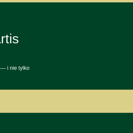
tis
— i nie tylko