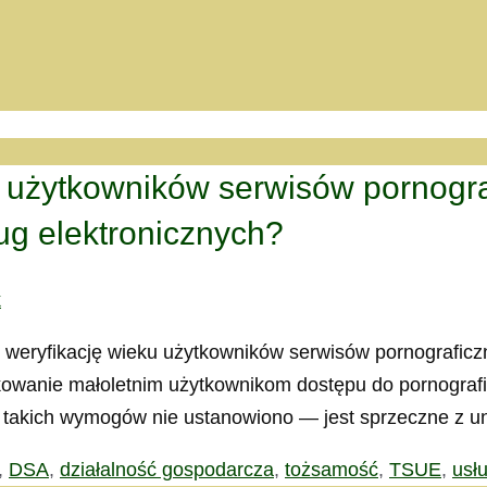
u użytkowników serwisów pornogr
ug elektronicznych?
k
 weryfikację wieku użytkowników serwisów pornograficzn
lokowanie małoletnim użytkownikom dostępu do pornogra
 takich wymogów nie ustanowiono — jest sprzeczne z u
,
DSA
,
działalność gospodarcza
,
tożsamość
,
TSUE
,
usłu