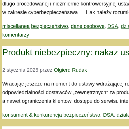
długo procedowanej i niezmiernie kontrowersyjnej us
w zakresie cyberbezpieczeństwa — i jak należy rozum
Kategorie
Tagi
miscellanea
bezpieczeństwo
,
dane osobowe
,
DSA
,
dzi
komentarzy
Produkt niebezpieczny: nakaz usu
2 stycznia 2026
przez
Olgierd Rudak
Wracając jeszcze na moment do ustawy wdrażającej roz
odpowiedzialności dostawców „zewnętrznych” za produk
a nawet ograniczenia klientowi dostępu do serwisu int
Kategorie
Tagi
konsument & konkurencja
bezpieczeństwo
,
DSA
,
dział