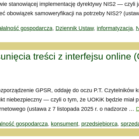
tawie stanowiącej implementację dyrektywy NIS2 — czyl
ieć obowiązek samoweryfikacji na potrzeby NIS2? (ust
ałalność gospodarcza
,
Dziennik Ustaw
,
informatyzacja
,
N
nięcia treści z interfejsu online
porządzenie GPSR, oddaję do oczu P.T. Czytelników kró
t niebezpieczny — czyli o tym, że UOKiK będzie miał p
ernetowego (ustawa z 7 listopada 2025 r. o nadzorze …
D
alność gospodarcza
,
konsument
,
przedsiębiorca
,
sprzed