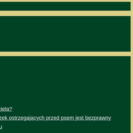
iela?
czek ostrzegających przed psem jest bezprawny
u