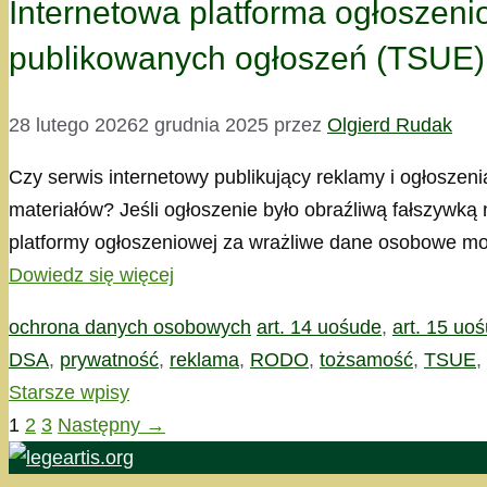
Internetowa platforma ogłoszen
publikowanych ogłoszeń (TSUE)
28 lutego 2026
2 grudnia 2025
przez
Olgierd Rudak
Czy serwis internetowy publikujący reklamy i ogłosze
materiałów? Jeśli ogłoszenie było obraźliwą fałszyw
platformy ogłoszeniowej za wrażliwe dane osobowe moż
Dowiedz się więcej
Kategorie
Tagi
ochrona danych osobowych
art. 14 uośude
,
art. 15 uo
DSA
,
prywatność
,
reklama
,
RODO
,
tożsamość
,
TSUE
,
Starsze wpisy
Strona
Strona
Strona
1
2
3
Następny
→