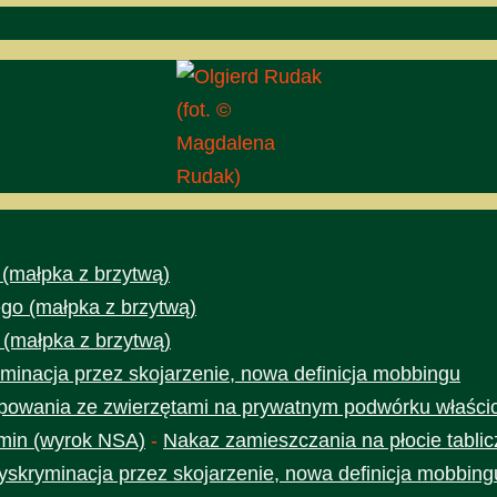
(fot. ©
Magdalena
Rudak)
 (małpka z brzytwą)
go (małpka z brzytwą)
 (małpka z brzytwą)
minacja przez skojarzenie, nowa definicja mobbingu
owania ze zwierzętami na prywatnym podwórku właścic
min (wyrok NSA)
-
Nakaz zamieszczania na płocie tabli
yskryminacja przez skojarzenie, nowa definicja mobbing