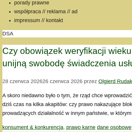
porady prawne
współpraca // reklama // ad
impressum // kontakt
DSA
Czy obowiązek weryfikacji wiek
unijną swobodę świadczenia usł
28 czerwca 2026
26 czerwca 2026
przez
Olgierd Ruda
A skoro niedawno było o tym, że rząd chce wprowadzić
dziś czas na kilka akapitów: czy prawo nakazujące b
prowadzących działalność w innym państwie, w którym
Kategorie
Tagi
konsument & konkurencja
,
prawo karne
dane osobowe