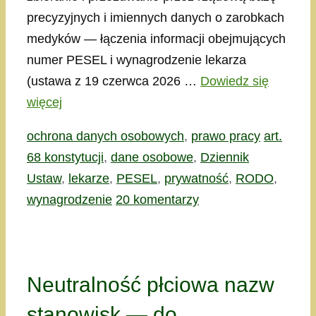
precyzyjnych i imiennych danych o zarobkach
medyków — łączenia informacji obejmujących
numer PESEL i wynagrodzenie lekarza
(ustawa z 19 czerwca 2026 …
Dowiedz się
więcej
Kategorie
Tagi
ochrona danych osobowych
,
prawo pracy
art.
68 konstytucji
,
dane osobowe
,
Dziennik
Ustaw
,
lekarze
,
PESEL
,
prywatność
,
RODO
,
wynagrodzenie
20 komentarzy
Neutralność płciowa nazw
stanowisk — do