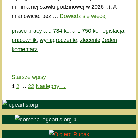
minimalnej stawki godzinowej w 2026 r.). A
mianowicie, bez …
Dowiedz się więcej
Kategorie
Tagi
prawo pracy
art. 734 kc
,
art. 750 kc
,
legislacja
,
pracownik
,
wynagrodzenie
,
zlecenie
Jeden
komentarz
Starsze wpisy
Strona
Strona
Strona
1
2
…
22
Następny
→