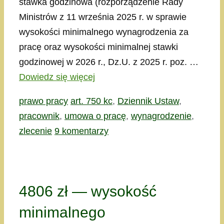
stawka godzinowa (rozporządzenie Rady
Ministrów z 11 września 2025 r. w sprawie
wysokości minimalnego wynagrodzenia za
pracę oraz wysokości minimalnej stawki
godzinowej w 2026 r., Dz.U. z 2025 r. poz. …
Dowiedz się więcej
Kategorie
Tagi
prawo pracy
art. 750 kc
,
Dziennik Ustaw
,
pracownik
,
umowa o pracę
,
wynagrodzenie
,
zlecenie
9 komentarzy
4806 zł — wysokość
minimalnego