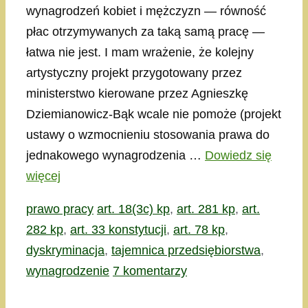
wynagrodzeń kobiet i mężczyzn — równość
płac otrzymywanych za taką samą pracę —
łatwa nie jest. I mam wrażenie, że kolejny
artystyczny projekt przygotowany przez
ministerstwo kierowane przez Agnieszkę
Dziemianowicz-Bąk wcale nie pomoże (projekt
ustawy o wzmocnieniu stosowania prawa do
jednakowego wynagrodzenia …
Dowiedz się
więcej
Kategorie
Tagi
prawo pracy
art. 18(3c) kp
,
art. 281 kp
,
art.
282 kp
,
art. 33 konstytucji
,
art. 78 kp
,
dyskryminacja
,
tajemnica przedsiębiorstwa
,
wynagrodzenie
7 komentarzy