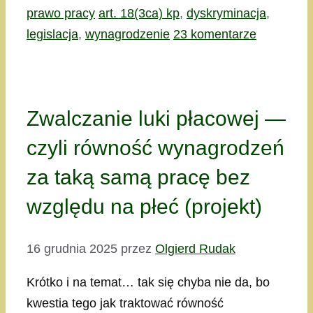
Kategorie
Tagi
prawo pracy
art. 18(3ca) kp
,
dyskryminacja
,
legislacja
,
wynagrodzenie
23 komentarze
Zwalczanie luki płacowej —
czyli równość wynagrodzeń
za taką samą pracę bez
względu na płeć (projekt)
16 grudnia 2025
przez
Olgierd Rudak
Krótko i na temat… tak się chyba nie da, bo
kwestia tego jak traktować równość