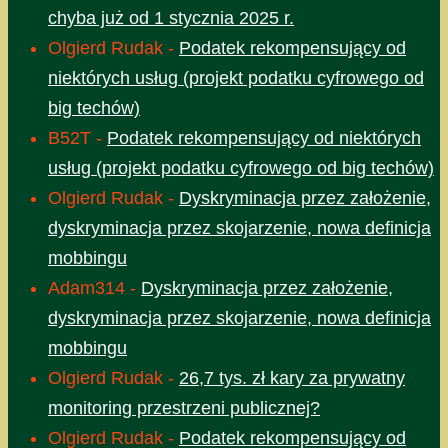
chyba już od 1 stycznia 2025 r.
Olgierd Rudak
-
Podatek rekompensujący od
niektórych usług (projekt podatku cyfrowego od
big techów)
B52T
-
Podatek rekompensujący od niektórych
usług (projekt podatku cyfrowego od big techów)
Olgierd Rudak
-
Dyskryminacja przez założenie,
dyskryminacja przez skojarzenie, nowa definicja
mobbingu
Adam314
-
Dyskryminacja przez założenie,
dyskryminacja przez skojarzenie, nowa definicja
mobbingu
Olgierd Rudak
-
26,7 tys. zł kary za prywatny
monitoring przestrzeni publicznej?
Olgierd Rudak
-
Podatek rekompensujący od