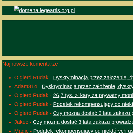
Najnowsze komentarze
Olgierd Rudak
-
Dyskryminacja przez założenie, d
Adam314
-
Dyskryminacja przez założenie, dyskr
Olgierd Rudak
-
26,7 tys. zł kary za prywatny moni
Olgierd Rudak
-
Podatek rekompensujący od niektó
Olgierd Rudak
-
Czy można dostać 3 lata zakazu 
Jakec
-
Czy można dostać 3 lata zakazu prowadze
Magic
-
Podatek rekompensujący od niektórych usł