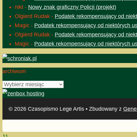
nikt
-
Nowy znak graficzny Policji (projekt)
Olgierd Rudak
-
Podatek rekompensujący od niektó
Magic
-
Podatek rekompensujący od niektórych usł
Olgierd Rudak
-
Podatek rekompensujący od niektó
Magic
-
Podatek rekompensujący od niektórych usł
archiwum
archiwum
© 2026 Czasopismo Lege Artis
• Zbudowany z
Gene
11