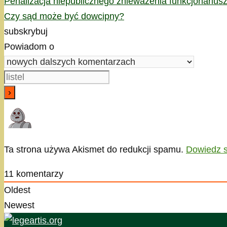
Penalizacja niepublicznego znieważenia funkcjonariu
Czy sąd może być dowcipny?
subskrybuj
Powiadom o
Ta strona używa Akismet do redukcji spamu.
Dowiedz s
11
komentarzy
Oldest
Newest