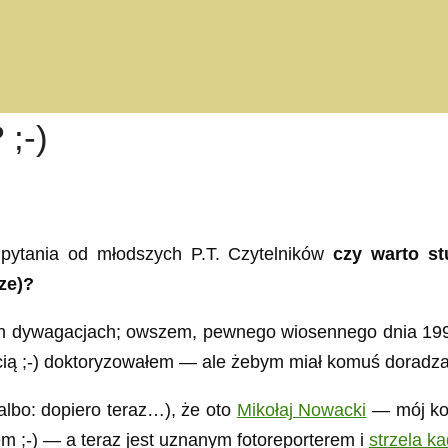
;-)
 pytania od młodszych P.T. Czytelników
czy warto s
dze)?
ch dywagacjach; owszem, pewnego wiosennego dnia 1991 
ścią ;-) doktoryzowałem — ale żebym miał komuś doradz
albo: dopiero teraz…), że oto
Mikołaj Nowacki
— mój kol
em ;-) — a teraz jest uznanym fotoreporterem i
strzela k