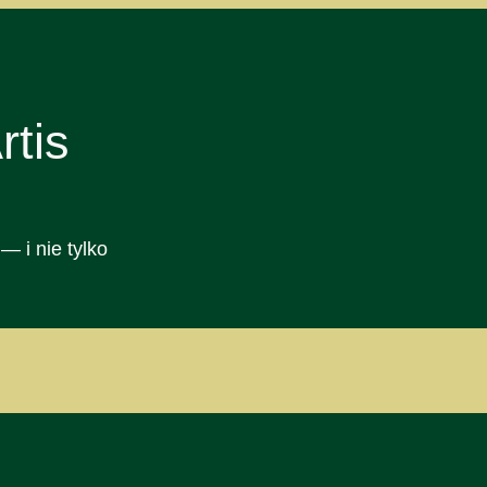
tis
— i nie tylko