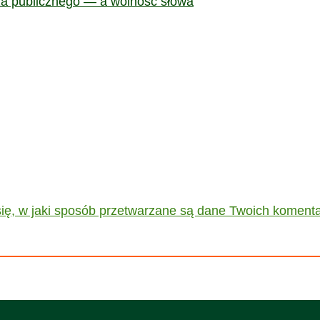
sza publicznego — a wolność słowa
ię, w jaki sposób przetwarzane są dane Twoich komenta