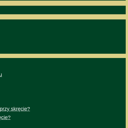
u
przy skręcie?
ęcie?