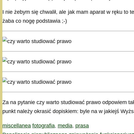
I nie żebym się chwalił, ale jak mam aparat w ręku to t
żaba co nogę podstawia ;-)
Za na pytanie czy warto studiować prawo odpowiem tak: 
punkt należy okrasić dopiskiem: byle na w jakiejś Wyż
Kategorie
Tagi
miscellanea
fotografia
,
media
,
prasa