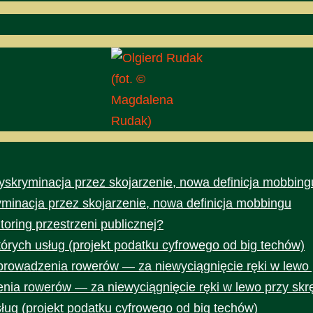
(fot. ©
Magdalena
Rudak)
yskryminacja przez skojarzenie, nowa definicja mobbing
yminacja przez skojarzenie, nowa definicja mobbingu
toring przestrzeni publicznej?
rych usług (projekt podatku cyfrowego od big techów)
prowadzenia rowerów — za niewyciągnięcie ręki w lewo 
nia rowerów — za niewyciągnięcie ręki w lewo przy skr
ug (projekt podatku cyfrowego od big techów)