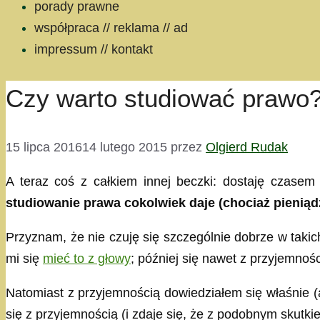
porady prawne
współpraca // reklama // ad
impressum // kontakt
Czy warto studiować prawo? 
15 lipca 2016
14 lutego 2015
przez
Olgierd Rudak
A teraz coś z całkiem innej beczki: dostaję czasem
studiowanie prawa cokolwiek daje (chociaż pienią
Przyznam, że nie czuję się szczególnie dobrze w taki
mi się
mieć to z głowy
; później się nawet z przyjemno
Natomiast z przyjemnością dowiedziałem się właśnie (
się z przyjemnością (i zdaje się, że z podobnym skutki