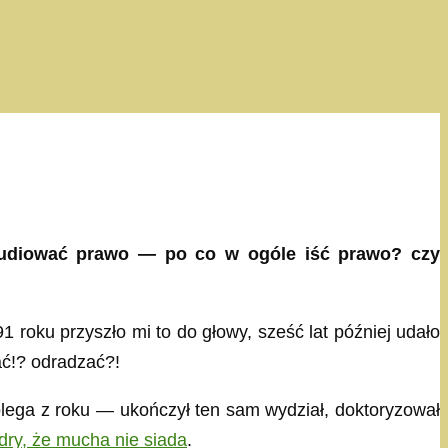
tudiować prawo — po co w ogóle iść prawo? czy
roku przyszło mi to do głowy, sześć lat później udało
ać!? odradzać?!
ega z roku — ukończył ten sam wydział, doktoryzował
adry, że mucha nie siada
.