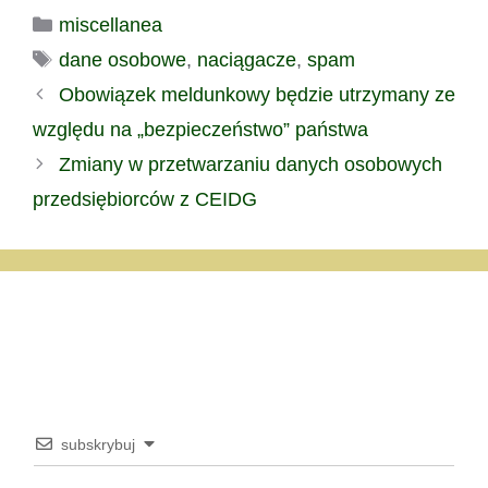
powołać się na zakaz
Kategorie
miscellanea
przetwarzania danych o
stanie jego zdrowia? Czy
Tagi
dane osobowe
,
naciągacze
,
spam
informacja o
"wewnętrznej" sankcji
Obowiązek meldunkowy będzie utrzymany ze
dyscyplinarnej to dane o
względu na „bezpieczeństwo” państwa
skazaniu za czyn
zabroniony? A może --
Zmiany w przetwarzaniu danych osobowych
skoro prawo unijne nie
przedsiębiorców z CEIDG
reguluje…
subskrybuj