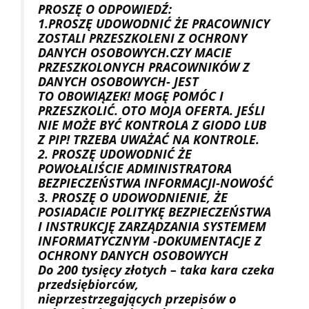
PROSZĘ O ODPOWIEDŹ:
1.PROSZĘ UDOWODNIĆ ŻE PRACOWNICY
ZOSTALI PRZESZKOLENI Z OCHRONY
DANYCH OSOBOWYCH.CZY MACIE
PRZESZKOLONYCH PRACOWNIKÓW Z
DANYCH OSOBOWYCH- JEST
TO OBOWIĄZEK! MOGĘ POMÓC I
PRZESZKOLIĆ. OTO MOJA OFERTA. JEŚLI
NIE MOŻE BYĆ KONTROLA Z GIODO LUB
Z PIP! TRZEBA UWAŻAĆ NA KONTROLE.
2. PROSZĘ UDOWODNIĆ ŻE
POWOŁALIŚCIE ADMINISTRATORA
BEZPIECZEŃSTWA INFORMACJI-NOWOŚĆ
3. PROSZĘ O UDOWODNIENIE, ŻE
POSIADACIE POLITYKĘ BEZPIECZEŃSTWA
I INSTRUKCJĘ ZARZĄDZANIA SYSTEMEM
INFORMATYCZNYM -DOKUMENTACJE Z
OCHRONY DANYCH OSOBOWYCH
Do 200 tysięcy złotych – taka kara czeka
przedsiębiorców,
nieprzestrzegających przepisów o