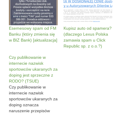
Esemesowy spam od FM
Kupisz auto od spamera?
Banku (który zmienia się
(dlaczego Lexus Polska
w BIZ Bank) [aktualizacja]
zamawia spam u Click
Republic sp. z o.o.?)
Czy publikowanie w
internecie nazwisk
sportowców ukaranych za
doping jest sprzeczne z
RODO? (TSUE)
Czy publikowanie w
internecie nazwisk
sportowców ukaranych za
doping oznacza
naruszenie przepisów
RODO? Czy zawodnik
przyjmujący substancję
niedozwoloną może