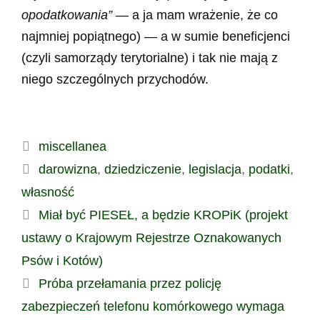
opodatkowania”
— a ja mam wrażenie, że co
najmniej popiątnego) — a w sumie beneficjenci
(czyli samorządy terytorialne) i tak nie mają z
niego szczególnych przychodów.
Kategorie
miscellanea
Tagi
darowizna
,
dziedziczenie
,
legislacja
,
podatki
,
własność
Miał być PIESEŁ, a będzie KROPiK (projekt
ustawy o Krajowym Rejestrze Oznakowanych
Psów i Kotów)
Próba przełamania przez policję
zabezpieczeń telefonu komórkowego wymaga