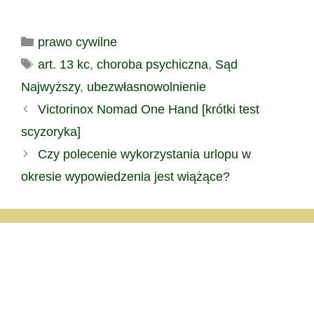
siebie samego (por. "Czy
takiego wniosku?
można żądać
niemniej…
ubezwłasnowolnienia
Kategorie
prawo cywilne
siebie samego?")
uchwała Sądu
Tagi
art. 13 kc
,
choroba psychiczna
,
Sąd
Najwyższego z 28
września 2016 r. (III CZP
Najwyższy
,
ubezwłasnowolnienie
38/16) Wniosek o
Victorinox Nomad One Hand [krótki test
ubezwłasnowolnienie
może złożyć także osoba,
scyzoryka]
która ma być
Czy polecenie wykorzystania urlopu w
ubezwłasnowolniona.
Uchwałę podjęto w…
okresie wypowiedzenia jest wiążące?