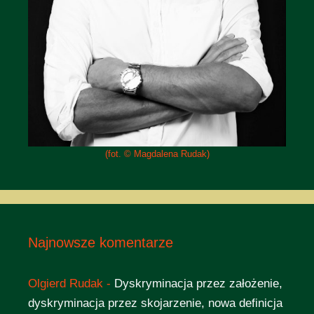
(fot. © Magdalena Rudak)
Najnowsze komentarze
Olgierd Rudak
-
Dyskryminacja przez założenie,
dyskryminacja przez skojarzenie, nowa definicja