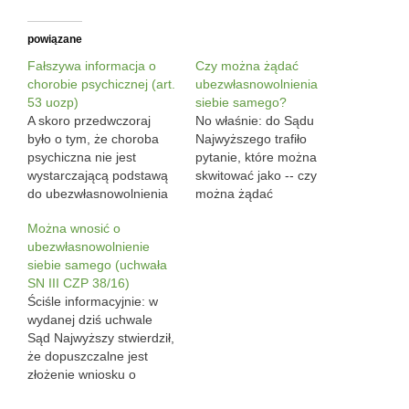
powiązane
Fałszywa informacja o
Czy można żądać
chorobie psychicznej (art.
ubezwłasnowolnienia
53 uozp)
siebie samego?
A skoro przedwczoraj
No właśnie: do Sądu
było o tym, że choroba
Najwyższego trafiło
psychiczna nie jest
pytanie, które można
wystarczającą podstawą
skwitować jako -- czy
do ubezwłasnowolnienia
można żądać
całkowitego, to dziś czas
ubezwłasnowolnienia
Można wnosić o
na kilka zdań o tym, że
siebie samego? Ściśle
ubezwłasnowolnienie
fałszywa informacja o
rzecz ujmując pytanie
siebie samego (uchwała
chorobie psychicznej --
postawione przez Sąd
SN III CZP 38/16)
mająca na celu choćby
Okręgowy, którym SN
Ściśle informacyjnie: w
wszczęcie postępowania
zajmie się pod sygnaturą
wydanej dziś uchwale
o ubezwłasnowolnienie
III CZP 38/16 brzmi: Czy
Sąd Najwyższy stwierdził,
albo przymusową
osoba, która występuje o
że dopuszczalne jest
hospitalizację -- jest
swe własne
złożenie wniosku o
przestępstwem, za które
ubezwłasnowolnienie jest
ubezwłasnowolnienie
można trafić do…
legitymowana do złożenia