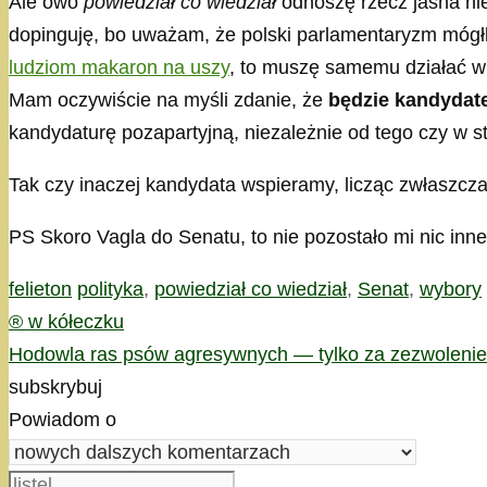
Ale owo
powiedział co wiedział
odnoszę rzecz jasna ni
dopinguję, bo uważam, że polski parlamentaryzm mógłb
ludziom makaron na uszy
, to muszę samemu działać w
Mam oczywiście na myśli zdanie, że
będzie kandydat
kandydaturę pozapartyjną, niezależnie od tego czy w 
Tak czy inaczej kandydata wspieramy, licząc zwłaszcza
PS Skoro Vagla do Senatu, to nie pozostało mi nic inne
Kategorie
Tagi
felieton
polityka
,
powiedział co wiedział
,
Senat
,
wybory
® w kółeczku
Hodowla ras psów agresywnych — tylko za zezwoleni
subskrybuj
Powiadom o