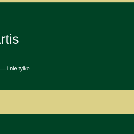
tis
— i nie tylko