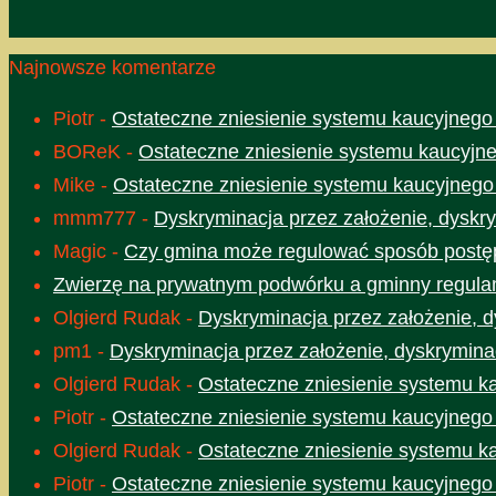
Najnowsze komentarze
Piotr
-
Ostateczne zniesienie systemu kaucyjnego
BOReK
-
Ostateczne zniesienie systemu kaucyjne
Mike
-
Ostateczne zniesienie systemu kaucyjnego
mmm777
-
Dyskryminacja przez założenie, dyskry
Magic
-
Czy gmina może regulować sposób postęp
Zwierzę na prywatnym podwórku a gminny regula
Olgierd Rudak
-
Dyskryminacja przez założenie, d
pm1
-
Dyskryminacja przez założenie, dyskrymina
Olgierd Rudak
-
Ostateczne zniesienie systemu k
Piotr
-
Ostateczne zniesienie systemu kaucyjnego
Olgierd Rudak
-
Ostateczne zniesienie systemu k
Piotr
-
Ostateczne zniesienie systemu kaucyjnego