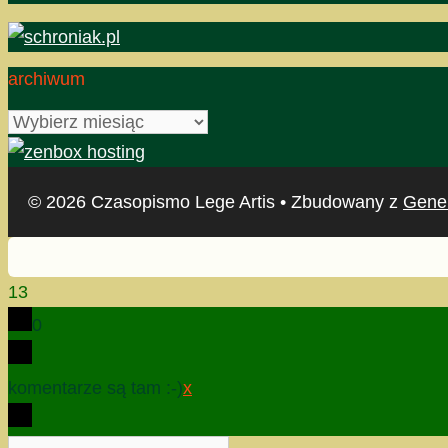
archiwum
archiwum
© 2026 Czasopismo Lege Artis
• Zbudowany z
Gene
13
0
komentarze są tam :-)
x