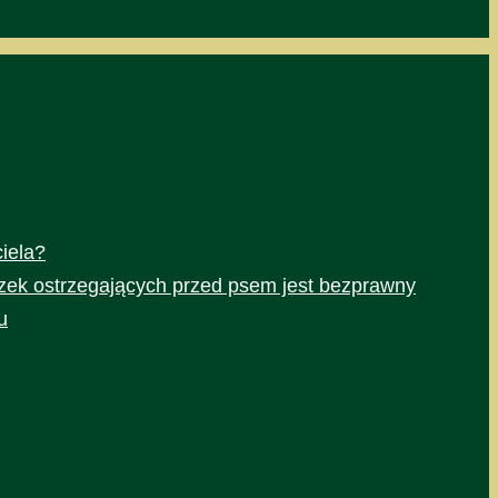
iela?
czek ostrzegających przed psem jest bezprawny
u