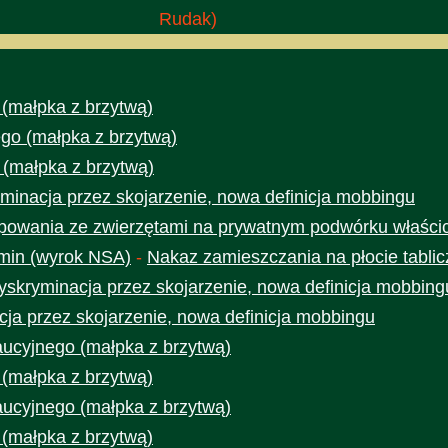
Rudak)
 (małpka z brzytwą)
go (małpka z brzytwą)
 (małpka z brzytwą)
minacja przez skojarzenie, nowa definicja mobbingu
owania ze zwierzętami na prywatnym podwórku właścic
min (wyrok NSA)
-
Nakaz zamieszczania na płocie tabli
yskryminacja przez skojarzenie, nowa definicja mobbing
cja przez skojarzenie, nowa definicja mobbingu
aucyjnego (małpka z brzytwą)
 (małpka z brzytwą)
aucyjnego (małpka z brzytwą)
 (małpka z brzytwą)