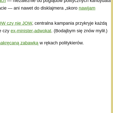
ach
— niezależnie od poglądów politycznych kandydata
acie — ani nawet do disklajmera „skoro
nawijam
OW czy nie JOW
, centralna kampania przykryje każdą
ie czy
ex-minister-adwokat
. (Bodajbym się znów mylił.)
nakręcaną zabawką
w rękach politykierów.