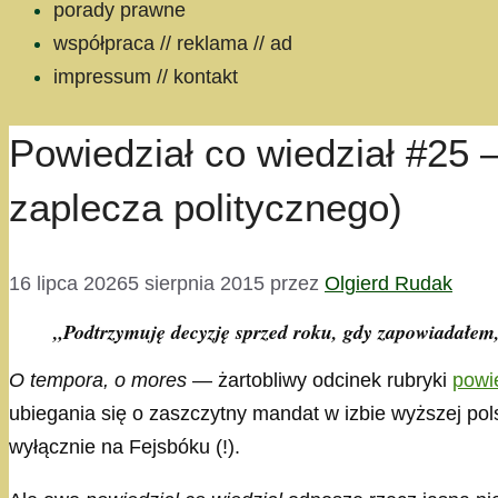
porady prawne
współpraca // reklama // ad
impressum // kontakt
Powiedział co wiedział #25
zaplecza politycznego)
16 lipca 2026
5 sierpnia 2015
przez
Olgierd Rudak
„Podtrzymuję decyzję sprzed roku, gdy zapowiadałe
O tempora, o mores
— żartobliwy odcinek rubryki
powie
ubiegania się o zaszczytny mandat w izbie wyższej po
wyłącznie na Fejsbóku (!).