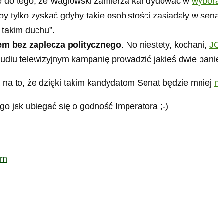
e do tego, że Waglowski zamierza kandydować w
wybor
y tylko zyskać gdyby takie osobistości zasiadały w sen
 takim duchu”.
em bez zaplecza politycznego
. No niestety, kochani,
J
studiu telewizyjnym kampanię prowadzić jakieś dwie pan
 na to, że dzięki takim kandydatom Senat będzie mniej
go jak ubiegać się o godność Imperatora ;-)
em