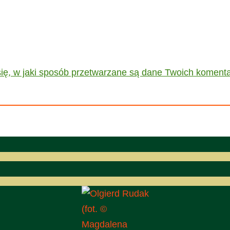
ię, w jaki sposób przetwarzane są dane Twoich komenta
(fot. ©
Magdalena