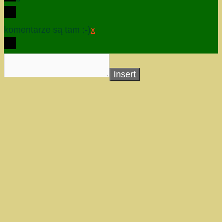
komentarze są tam :-)
x
Insert