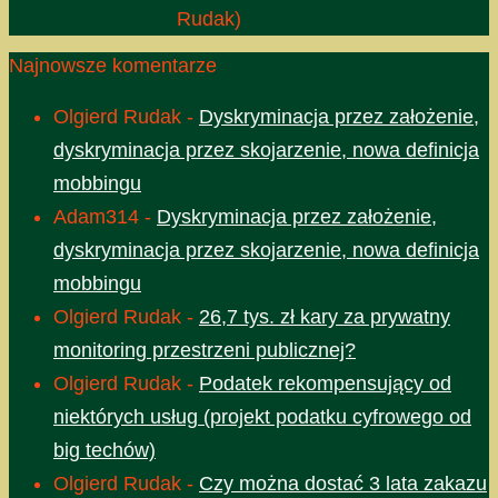
Rudak)
Najnowsze komentarze
Olgierd Rudak
-
Dyskryminacja przez założenie,
dyskryminacja przez skojarzenie, nowa definicja
mobbingu
Adam314
-
Dyskryminacja przez założenie,
dyskryminacja przez skojarzenie, nowa definicja
mobbingu
Olgierd Rudak
-
26,7 tys. zł kary za prywatny
monitoring przestrzeni publicznej?
Olgierd Rudak
-
Podatek rekompensujący od
niektórych usług (projekt podatku cyfrowego od
big techów)
Olgierd Rudak
-
Czy można dostać 3 lata zakazu