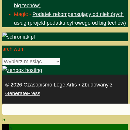
big techów)
Magic
-
Podatek rekompensujący od niektórych
usług (projekt podatku cyfrowego od big techów)
archiwum
archiwum
© 2026 Czasopismo Lege Artis
• Zbudowany z
GeneratePress
5
0