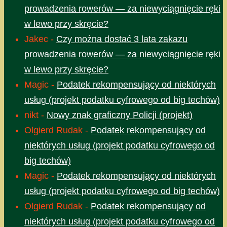
prowadzenia rowerów — za niewyciągnięcie ręki
w lewo przy skręcie?
Jakec
-
Czy można dostać 3 lata zakazu
prowadzenia rowerów — za niewyciągnięcie ręki
w lewo przy skręcie?
Magic
-
Podatek rekompensujący od niektórych
usług (projekt podatku cyfrowego od big techów)
nikt
-
Nowy znak graficzny Policji (projekt)
Olgierd Rudak
-
Podatek rekompensujący od
niektórych usług (projekt podatku cyfrowego od
big techów)
Magic
-
Podatek rekompensujący od niektórych
usług (projekt podatku cyfrowego od big techów)
Olgierd Rudak
-
Podatek rekompensujący od
niektórych usług (projekt podatku cyfrowego od