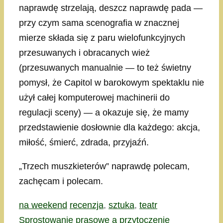
naprawdę strzelają, deszcz naprawdę pada —
przy czym sama scenografia w znacznej
mierze składa się z paru wielofunkcyjnych
przesuwanych i obracanych wież
(przesuwanych manualnie — to też świetny
pomysł, że Capitol w barokowym spektaklu nie
użył całej komputerowej machinerii do
regulacji sceny) — a okazuje się, że mamy
przedstawienie dosłownie dla każdego: akcja,
miłość, śmierć, zdrada, przyjaźń.
„Trzech muszkieterów” naprawdę polecam,
zachęcam i polecam.
Kategorie
Tagi
na weekend
recenzja
,
sztuka
,
teatr
Sprostowanie prasowe a przytoczenie