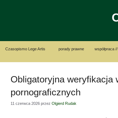
Przejdź
do
C
treści
Czasopismo Lege Artis
porady prawne
współpraca //
Obligatoryjna weryfikacj
pornograficznych
11 czerwca 2026
przez
Olgierd Rudak