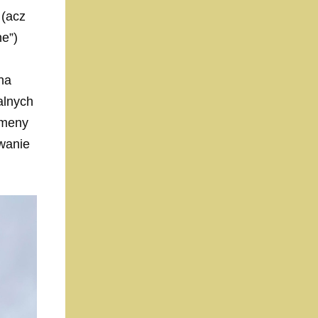
 (acz
e”)
na
alnych
omeny
wanie