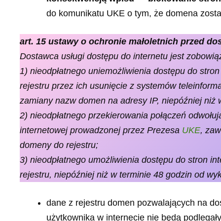
do komunikatu UKE o tym, że domena został
art. 15 ustawy o ochronie małoletnich przed do
Dostawca usługi dostępu do internetu jest zobowią
1) nieodpłatnego uniemożliwienia dostępu do str
rejestru przez ich usunięcie z systemów teleinfor
zamiany nazw domen na adresy IP, niepóźniej niż w
2) nieodpłatnego przekierowania połączeń odwołuj
internetowej prowadzonej przez Prezesa
UKE
, zaw
domeny do rejestru;
3) nieodpłatnego umożliwienia dostępu do stron i
rejestru, niepóźniej niż w terminie 48 godzin od w
dane z rejestru domen pozwalających na dost
użytkownika w internecie nie będą podlegały 