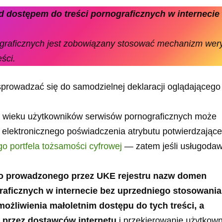
zed dostępem do treści pornograficznych w internecie
graficznych jest zobowiązany stosować mechanizm weryf
ści.
prowadzać się do samodzielnej deklaracji oglądającego
ja wieku użytkowników serwisów pornograficznych może
 elektronicznego poświadczenia atrybutu potwierdzając
go portfela tożsamości cyfrowej
— zatem jeśli usługoda
o prowadzonego przez UKE rejestru nazw domen
raficznych w internecie bez uprzedniego stosowania
ożliwienia małoletnim dostępu do tych treści, a
 przez dostawców internetu
i przekierowanie użytkow