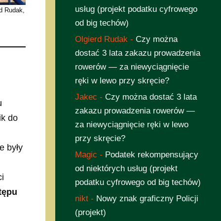
usług (projekt podatku cyfrowego
rd Rudak,
od big techów)
Olgierd Rudak
-
Czy można
dostać 3 lata zakazu prowadzenia
rowerów — za niewyciągnięcie
ręki w lewo przy skręcie?
Jakec
-
Czy można dostać 3 lata
u
zakazu prowadzenia rowerów —
ik do
za niewyciągnięcie ręki w lewo
przy skręcie?
e były
Magic
-
Podatek rekompensujący
od niektórych usług (projekt
i
podatku cyfrowego od big techów)
tępu
nikt
-
Nowy znak graficzny Policji
(projekt)