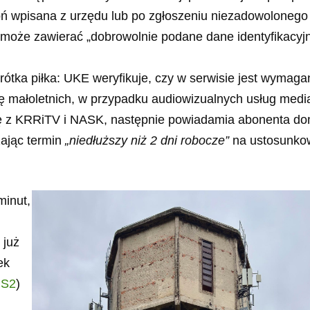
ń wpisana z urzędu lub po zgłoszeniu niezadowolonego
oże zawierać „dobrowolnie podane dane identyfikacyjn
rótka piłka: UKE weryfikuje, czy w serwisie jest wymaga
się małoletnich, w przypadku audiowizualnych usług medi
 się z KRRiTV i NASK, następnie powiadamia abonenta d
zając termin
„niedłuższy niż 2 dni robocze”
na ustosunko
minut,
 już
ek
IS2
)