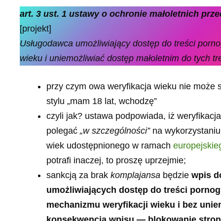
art. 3 ust. 1 ustawy o ochronie małoletnich pr
[projekt]
Usługodawca umożliwiający dostęp do treści porno
wieku i uniemożliwiać dostęp małoletnim do tych tre
przy czym owa weryfikacja wieku nie może s
stylu „mam 18 lat, wchodzę”
czyli jak? ustawa podpowiada, iż weryfikac
polegać
„w szczególności”
na wykorzystaniu
wiek udostępnionego w ramach
europejskie
potrafi inaczej, to proszę uprzejmie;
sankcją za brak
komplajansa
będzie
wpis d
umożliwiających dostęp do treści pornog
mechanizmu weryfikacji wieku i bez uniem
konsekwencją wpisu — blokowanie stron