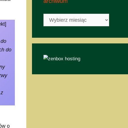
archiwum
archiwum
ekt]
 do
ch do
ony
azwy
 z
sów o