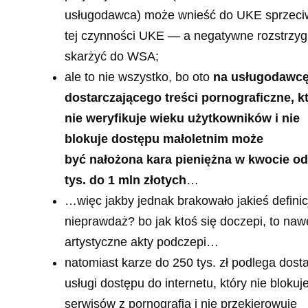
usługodawca) może wnieść do UKE sprzeci
tej czynności UKE — a negatywne rozstrzyg
skarżyć do WSA;
ale to nie wszystko, bo oto
na usługodawc
dostarczającego treści pornograficzne, k
nie weryfikuje wieku użytkowników i nie
blokuje dostępu małoletnim może
być nałożona kara pieniężna w kwocie od
tys. do 1 mln złotych
…
…więc jakby jednak brakowało jakieś definicj
nieprawdaż? bo jak ktoś się doczepi, to naw
artystyczne akty podczepi…
natomiast karze do 250 tys. zł podlega dos
usługi dostępu do internetu, który nie blokuj
serwisów z pornografią i nie przekierowuje