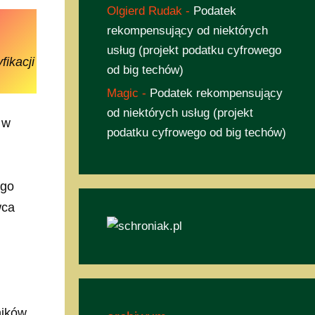
Olgierd Rudak
-
Podatek
rekompensujący od niektórych
usług (projekt podatku cyfrowego
ikacji
od big techów)
Magic
-
Podatek rekompensujący
od niektórych usług (projekt
 w
podatku cyfrowego od big techów)
ego
wca
ników