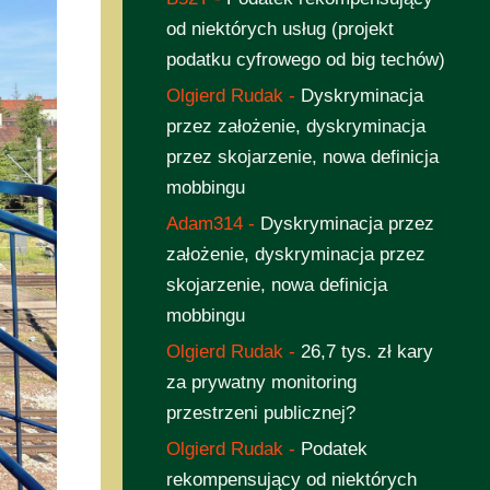
od niektórych usług (projekt
podatku cyfrowego od big techów)
Olgierd Rudak
-
Dyskryminacja
przez założenie, dyskryminacja
przez skojarzenie, nowa definicja
mobbingu
Adam314
-
Dyskryminacja przez
założenie, dyskryminacja przez
skojarzenie, nowa definicja
mobbingu
Olgierd Rudak
-
26,7 tys. zł kary
za prywatny monitoring
przestrzeni publicznej?
Olgierd Rudak
-
Podatek
rekompensujący od niektórych