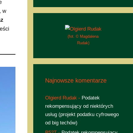
e
, w
az
eści
(fot. © Magdalena
Rudak)
Najnowsze komentarze
Olgierd Rudak
-
Podatek
rekompensujący od niektórych
usług (projekt podatku cyfrowego
od big techów)
B52T
-
Podatek rekompensujący