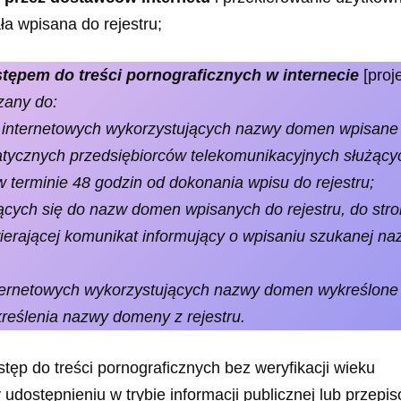
a wpisana do rejestru;
stępem do treści pornograficznych w internecie
[proj
zany do:
on internetowych wykorzystujących nazwy domen wpisane
matycznych przedsiębiorców telekomunikacyjnych służący
 terminie 48 godzin od dokonania wpisu do rejestru;
ących się do nazw domen wpisanych do rejestru, do str
ierającej komunikat informujący o wpisaniu szukanej n
nternetowych wykorzystujących nazwy domen wykreślone
ykreślenia nazwy domeny z rejestru.
ęp do treści pornograficznych bez weryfikacji wieku
udostępnieniu w trybie informacji publicznej lub przepi