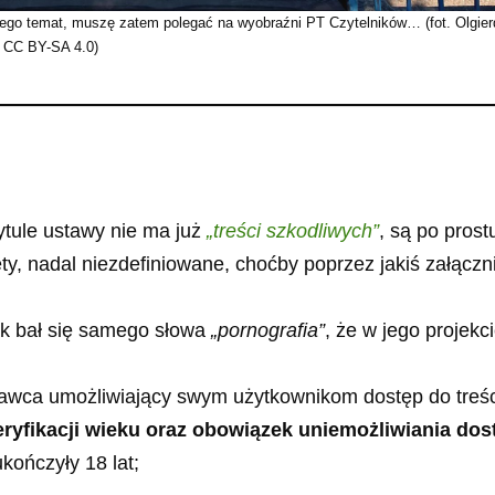
cego temat, muszę zatem polegać na wyobraźni PT Czytelników… (fot. Olgie
CC BY-SA 4.0)
ytule ustawy nie ma już
„treści szkodliwych”
, są po prost
ty, nadal niezdefiniowane, choćby poprzez jakiś załączn
ak bał się samego słowa
„pornografia”
, że w jego projekci
odawca umożliwiający swym użytkownikom dostęp do treśc
ryfikacji wieku oraz obowiązek uniemożliwiania dos
 ukończyły 18 lat;