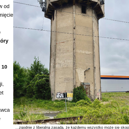
w od
nięcie
ę
tóry
 10
i,
et
tawca
e
…zgodnie z liberalną zasadą, że każdemu wszystko może się skoj