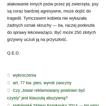
atakowanie innych psów przez jej zwierzęta, psy
są coraz bardziej agresywne, może dojść do
tragedii. Tymczasem kobieta nie wykazała
żadnych oznak skruchy — ba, raczej podeszła
do sprawy lekceważąco. Być może 250 złotych
grzywny uczuli ją na przyszłość.
Q.E.D.
Kategorie
wykroczenia
Tagi
art. 77 kw
,
pies
,
wyrok zaoczny
Czy „towar reklamowany powinien być
czysty” jest klauzulą abuzywną?
Habánské Sklepy Frankovka 2014 — bo wino