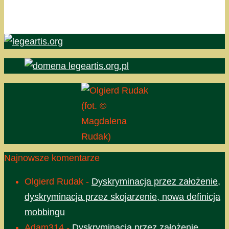
(fot. ©
Magdalena
Rudak)
Najnowsze komentarze
Olgierd Rudak
-
Dyskryminacja przez założenie,
dyskryminacja przez skojarzenie, nowa definicja
mobbingu
Adam314
-
Dyskryminacja przez założenie,