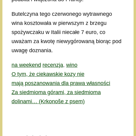
Butelczyna tego czerwonego wytrawnego
wina kosztowała w pierwszym z brzegu
spożywczaku w Italii niecałe 7 euro, co
uważam za kwotę niewygórowaną biorąc pod
uwagę doznania.
Kategorie
Tagi
na weekend
recenzja
,
wino
O tym, że ciekawskie kozy nie
mają poszanowania dla prawa własności
Za siedmioma górami, za siedmioma
dolinami… (Krkonoše z psem)