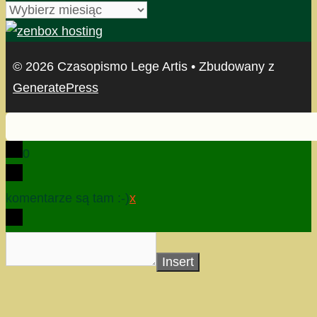
archiwum
© 2026 Czasopismo Lege Artis
• Zbudowany z
GeneratePress
0
komentarze są tam :-)
x
Insert