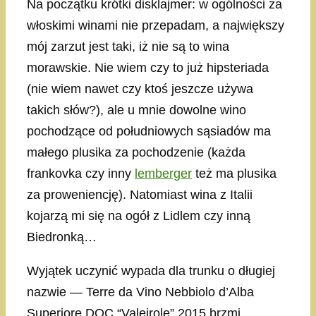
Na początku krótki disklajmer: w ogólności za
włoskimi winami nie przepadam, a największy
mój zarzut jest taki, iż nie są to wina
morawskie. Nie wiem czy to już hipsteriada
(nie wiem nawet czy ktoś jeszcze używa
takich słów?), ale u mnie dowolne wino
pochodzące od południowych sąsiadów ma
małego plusika za pochodzenie (każda
frankovka czy inny
lemberger
też ma plusika
za proweniencję). Natomiast wina z Italii
kojarzą mi się na ogół z Lidlem czy inną
Biedronką…
Wyjątek uczynić wypada dla trunku o długiej
nazwie — Terre da Vino Nebbiolo d’Alba
Superiore DOC “Valeirole” 2015 brzmi