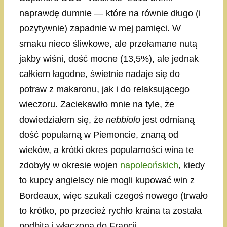
naprawdę dumnie — które na równie długo (i
pozytywnie) zapadnie w mej pamięci. W
smaku nieco śliwkowe, ale przełamane nutą
jakby wiśni, dość mocne (13,5%), ale jednak
całkiem łagodne, świetnie nadaje się do
potraw z makaronu, jak i do relaksującego
wieczoru. Zaciekawiło mnie na tyle, że
dowiedziałem się, że
nebbiolo
jest odmianą
dość popularną w Piemoncie, znaną od
wieków, a krótki okres popularności wina te
zdobyły w okresie wojen
napoleońskich
, kiedy
to kupcy angielscy nie mogli kupować win z
Bordeaux, więc szukali czegoś nowego (trwało
to krótko, po przecież rychło kraina ta została
podbita i włączona do Francji.