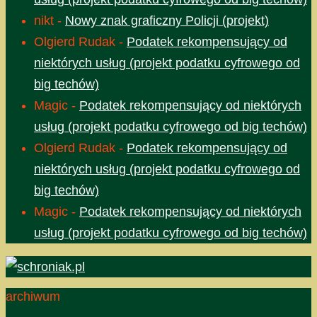
nikt
-
Nowy znak graficzny Policji (projekt)
Olgierd Rudak
-
Podatek rekompensujący od
niektórych usług (projekt podatku cyfrowego od
big techów)
Magic
-
Podatek rekompensujący od niektórych
usług (projekt podatku cyfrowego od big techów)
Olgierd Rudak
-
Podatek rekompensujący od
niektórych usług (projekt podatku cyfrowego od
big techów)
Magic
-
Podatek rekompensujący od niektórych
usług (projekt podatku cyfrowego od big techów)
archiwum