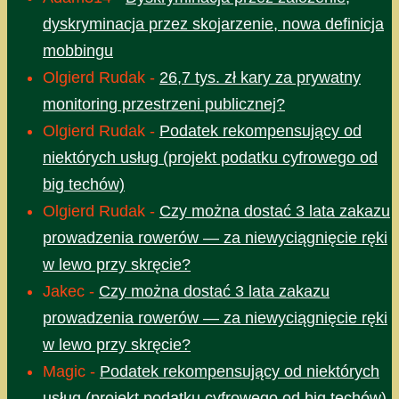
dyskryminacja przez skojarzenie, nowa definicja
mobbingu
Olgierd Rudak
-
26,7 tys. zł kary za prywatny
monitoring przestrzeni publicznej?
Olgierd Rudak
-
Podatek rekompensujący od
niektórych usług (projekt podatku cyfrowego od
big techów)
Olgierd Rudak
-
Czy można dostać 3 lata zakazu
prowadzenia rowerów — za niewyciągnięcie ręki
w lewo przy skręcie?
Jakec
-
Czy można dostać 3 lata zakazu
prowadzenia rowerów — za niewyciągnięcie ręki
w lewo przy skręcie?
Magic
-
Podatek rekompensujący od niektórych
usług (projekt podatku cyfrowego od big techów)