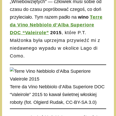
„Wniebowziętych” — człowiek musi sobie od
czasu do czasu popróbować czegoś, co doń
przyleciało. Tym razem padło na
wino
Terre
da Vino Nebbiolo d’Alba Superiore
DOC “Valeirole”
2015
, które P.T.
Małżonka była uprzejma przywieźć mi z
niedawnego wypadu w okolice Lago di
Como.
Terre da Vino Nebbiolo d’Alba Superiore DOC
“Valeirole” 2015 to kawał świetnej włoskiej
roboty (fot. Olgierd Rudak, CC-BY-SA 3.0)